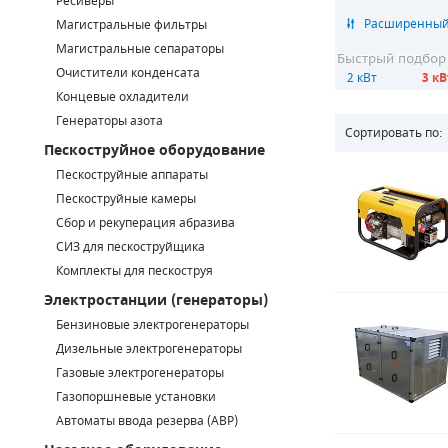
Ресиверы
Магистральные фильтры
САДОВАЯ ТЕХНИКА
КАНАЛИЗАЦИОННЫЕ НАСОСЫ
ТАЛИ И ТЕЛЬФЕРЫ
КОНТРОЛЛЕРЫ (БЛОКИ УПРАВЛЕНИЯ)
Магистральные сепараторы
Быстрый подбор
Очистители конденсата
2 кВт
3 кВ
ЧИЛЛЕРЫ
БЕНЗИНОВЫЕ МОТОПОМПЫ
ОСВЕТИТЕЛЬНЫЕ МАЧТЫ
ПРЕДОХРАНИТЕЛЬНЫЕ КЛАПАНЫ
Концевые охладители
Генераторы азота
КОНТЕЙНЕРЫ ДЛЯ ОБОРУДОВАНИЯ
ДИЗЕЛЬНЫЕ МОТОПОМПЫ
ЛЕНТОЧНОПИЛЬНЫЕ СТАНКИ
ВПУСКНЫЕ КЛАПАНЫ
Сортировать по:
Пескоструйное оборудование
ОБРАТНЫЕ КЛАПАНЫ
Пескоструйные аппараты
Пескоструйные камеры
КЛАПАНЫ МИНИМАЛЬНОГО ДАВЛЕНИЯ
Сбор и рекуперация абразива
СИЗ для пескоструйщика
РЕЛЕ ДАВЛЕНИЯ ДЛЯ ДЛЯ КОМПРЕССОРОВ
Комплекты для пескоструя
Электростанции (генераторы)
ДАТЧИКИ
Бензиновые электрогенераторы
Chicago Pneumatic
Дизельные электрогенераторы
РУКАВА ВЫСОКОГО ДАВЛЕНИЯ (РВД)
Газовые электрогенераторы
ЗАПЧАСТИ ДЛЯ ВИНТОВЫХ КОМПРЕССОРОВ
Газопоршневые установки
Автоматы ввода резерва (АВР)
КОНДЕНСАТООТВОДЧИКИ