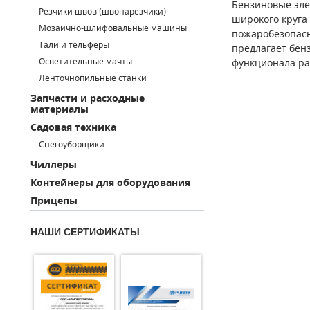
Бензиновые элек
Резчики швов (швонарезчики)
ПОРШНЕВЫЕ БЛОКИ
широкого круга
Мозаично-шлифовальные машины
пожаробезопасн
Тали и тельферы
предлагает бен
ДЕТАЛИ ПОРШНЕВЫХ КОМПРЕССОРОВ
Осветительные мачты
функционала р
Ленточнопильные станки
ДЕТАЛИ СПИРАЛЬНЫХ КОМПРЕССОРОВ
Запчасти и расходные
материалы
ДЕТАЛИ НАСОСНОЙ ЧАСТИ
Садовая техника
ДЕТАЛИ ПОГРУЖНЫХ НАСОСОВ
Снегоуборщики
Чиллеры
ШЛАНГИ ДЛЯ МОТОПОМП
Контейнеры для оборудования
Прицепы
ДЛЯ ВАКУУМНЫХ НАСОСОВ
НАШИ СЕРТИФИКАТЫ