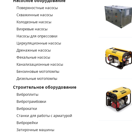
Насосное оборудование
Поверхностные насосы
СМЕННЫЕ ЭЛЕМЕНТЫ МАГИСТРАЛЬНЫХ ФИЛЬТРОВ
Скважинные насосы
Колодезные насосы
ДЛЯ АДСОРБЦИОННЫХ ОСУШИТЕЛЕЙ
Вихревые насосы
ЭЛЕКТРОДВИГАТЕЛИ
Насосы для опрессовки
Циркуляционные насосы
БЕНЗИНОВЫЕ ДВИГАТЕЛИ
Дренажные насосы
Фекальные насосы
ДИЗЕЛЬНЫЕ ДВИГАТЕЛИ
Канализационные насосы
Бензиновые мотопомпы
ДЕТАЛИ ДВС
Дизельные мотопомпы
Строительное оборудование
ФИЛЬТРЫ ТОПЛИВНЫЕ
Виброплиты
МОТОРНОЕ МАСЛО
Вибротрамбовки
Виброкатки
РАДИАТОРЫ
Станки для работы с арматурой
Виброрейки
ПОДШИПНИКИ
Затирочные машины