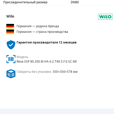
Присоединительный размер
DN80
ПОРШНЕВЫЕ БЛОКИ
Wilo
ДЕТАЛИ ПОРШНЕВЫХ КОМПРЕССОРОВ
Германия — родина бренда
Германия — страна производства
ДЕТАЛИ СПИРАЛЬНЫХ КОМПРЕССОРОВ
Гарантия производителя
12 месяцев
ДЕТАЛИ НАСОСНОЙ ЧАСТИ
ДЕТАЛИ ПОГРУЖНЫХ НАСОСОВ
Модель
Rexa SSP 80.200.M.HA-4.2.T40.5.F.0.SC.MI
ШЛАНГИ ДЛЯ МОТОПОМП
Габариты без упаковки
350×350×578 мм
ДЛЯ ВАКУУМНЫХ НАСОСОВ