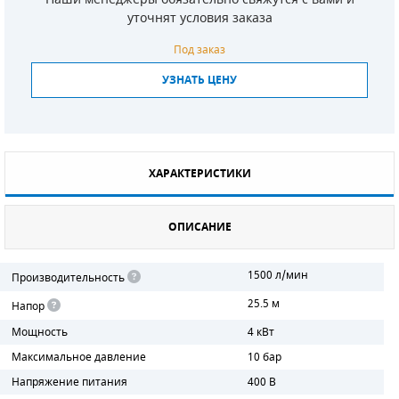
уточнят условия заказа
СМЕННЫЕ ЭЛЕМЕНТЫ МАГИСТРАЛЬНЫХ
ФИЛЬТРОВ
Под заказ
УЗНАТЬ ЦЕНУ
ДЛЯ АДСОРБЦИОННЫХ ОСУШИТЕЛЕЙ
ЭЛЕКТРОДВИГАТЕЛИ
БЕНЗИНОВЫЕ ДВИГАТЕЛИ
ХАРАКТЕРИСТИКИ
ДИЗЕЛЬНЫЕ ДВИГАТЕЛИ
ОПИСАНИЕ
ДЕТАЛИ ДВС
1500 л/мин
ФИЛЬТРЫ ТОПЛИВНЫЕ
Производительность
25.5 м
Напор
МОТОРНОЕ МАСЛО
Мощность
4 кВт
РАДИАТОРЫ
Максимальное давление
10 бар
Напряжение питания
400 В
ПОДШИПНИКИ