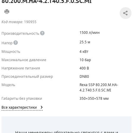
80.200.M.HA-4.2.T40.5.F.0.SC.MI
САДОВАЯ ТЕХНИКА
КАНАЛИЗАЦИОННЫЕ НАСОСЫ
ТАЛИ И ТЕЛЬФЕРЫ
КОНТРОЛЛЕРЫ (БЛОКИ УПРАВЛЕНИЯ)
Код товара:
190955
ЧИЛЛЕРЫ
БЕНЗИНОВЫЕ МОТОПОМПЫ
ОСВЕТИТЕЛЬНЫЕ МАЧТЫ
ПРЕДОХРАНИТЕЛЬНЫЕ КЛАПАНЫ
1500 л/мин
Производительность
КОНТЕЙНЕРЫ ДЛЯ ОБОРУДОВАНИЯ
ДИЗЕЛЬНЫЕ МОТОПОМПЫ
ЛЕНТОЧНОПИЛЬНЫЕ СТАНКИ
ВПУСКНЫЕ КЛАПАНЫ
25.5 м
Напор
Мощность
ОБРАТНЫЕ КЛАПАНЫ
4 кВт
Максимальное давление
10 бар
КЛАПАНЫ МИНИМАЛЬНОГО ДАВЛЕНИЯ
Напряжение питания
400 В
Присоединительный размер
DN80
РЕЛЕ ДАВЛЕНИЯ ДЛЯ ДЛЯ КОМПРЕССОРОВ
Модель
Rexa SSP 80.200.M.HA-
4.2.T40.5.F.0.SC.MI
ДАТЧИКИ
Габариты без упаковки
350×350×578 мм
РУКАВА ВЫСОКОГО ДАВЛЕНИЯ (РВД)
Все характеристики
ЗАПЧАСТИ ДЛЯ ВИНТОВЫХ КОМПРЕССОРОВ
КОНДЕНСАТООТВОДЧИКИ
Наши менеджеры обязательно свяжутся с вами и