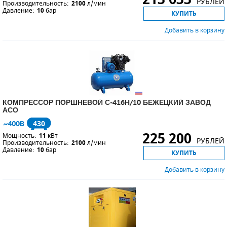
РУБЛЕЙ
Производительность:
2100
л/мин
Давление:
10
бар
КУПИТЬ
ПОРШНЕВЫЕ БЛОКИ
Добавить в корзину
ДЕТАЛИ ПОРШНЕВЫХ КОМПРЕССОРОВ
ДЕТАЛИ СПИРАЛЬНЫХ КОМПРЕССОРОВ
ДЕТАЛИ НАСОСНОЙ ЧАСТИ
КОМПРЕССОР ПОРШНЕВОЙ С-416Н/10 БЕЖЕЦКИЙ ЗАВОД
ДЕТАЛИ ПОГРУЖНЫХ НАСОСОВ
АСО
430
ШЛАНГИ ДЛЯ МОТОПОМП
225 200
Мощность:
11
кВт
РУБЛЕЙ
Производительность:
2100
л/мин
Давление:
10
бар
КУПИТЬ
ДЛЯ ВАКУУМНЫХ НАСОСОВ
Добавить в корзину