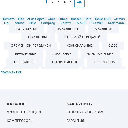
1
2
3
4
5
Remeza
Fiac
Atlas Copco
Abac
Fubag
Kaeser
Berg
Бежецкий
Airman
Fini
Atmos
ЗИФ
Comprag
Cecatto
MARK
Ekomak
Kraftmann
ПОПУЛЯРНЫЕ
БЕЗМАСЛЯННЫЕ
МАСЛЯНЫЕ
ПОРШНЕВЫЕ
С ПРЯМОЙ ПЕРЕДАЧЕЙ
С РЕМЕННОЙ ПЕРЕДАЧЕЙ
КОАКСИАЛЬНЫЕ
С ДВС
БЕНЗИНОВЫЕ
ДИЗЕЛЬНЫЕ
ЭЛЕКТРИЧЕСКИЕ
ПЕРЕДВИЖНЫЕ
СТАЦИОНАРНЫЕ
С РЕСИВЕРОМ
БЕЗ РЕСИВЕРА
ВЕРТИКАЛЬНЫЕ
ГОРИЗОНТАЛЬНЫЕ
С РЕСИВЕРОМ 8 Л
С РЕСИВЕРОМ 24 Л
С РЕСИВЕРОМ 50 Л
С РЕСИВЕРОМ 100 Л
С РЕСИВЕРОМ 120 Л
С РЕСИВЕРОМ 150 Л
С РЕСИВЕРОМ 200 Л
С РЕСИВЕРОМ 270 Л
КАТАЛОГ
КАК КУПИТЬ
АЗОТНЫЕ СТАНЦИИ
С РЕСИВЕРОМ 300 Л
С РЕСИВЕРОМ 500 Л
ОПЛАТА И ДОСТАВКА
220 ВОЛЬТ
380 ВОЛЬТ
НИЗКОГО ДАВЛЕНИЯ
2-2,5 АТМ
КОМПРЕССОРЫ
ГАРАНТИЯ