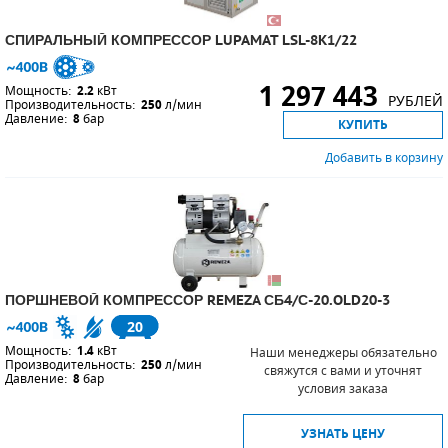
СПИРАЛЬНЫЙ КОМПРЕССОР LUPAMAT LSL-8K1/22
1 297 443
Мощность:
2.2
кВт
РУБЛЕЙ
Производительность:
250
л/мин
Давление:
8
бар
КУПИТЬ
Добавить в корзину
ПОРШНЕВОЙ КОМПРЕССОР REMEZA СБ4/С-20.OLD20-3
20
Мощность:
1.4
кВт
Наши менеджеры обязательно
Производительность:
250
л/мин
свяжутся с вами и уточнят
Давление:
8
бар
условия заказа
УЗНАТЬ ЦЕНУ