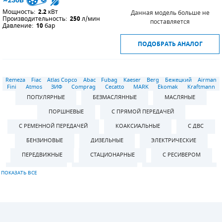
Мощность:
2.2
кВт
Данная модель больше не
Производительность:
250
л/мин
поставляется
Давление:
10
бар
ПОДОБРАТЬ АНАЛОГ
Remeza
Fiac
Atlas Copco
Abac
Fubag
Kaeser
Berg
Бежецкий
Airman
Fini
Atmos
ЗИФ
Comprag
Cecatto
MARK
Ekomak
Kraftmann
ПОПУЛЯРНЫЕ
БЕЗМАСЛЯННЫЕ
МАСЛЯНЫЕ
ПОРШНЕВЫЕ
С ПРЯМОЙ ПЕРЕДАЧЕЙ
С РЕМЕННОЙ ПЕРЕДАЧЕЙ
КОАКСИАЛЬНЫЕ
С ДВС
БЕНЗИНОВЫЕ
ДИЗЕЛЬНЫЕ
ЭЛЕКТРИЧЕСКИЕ
ПЕРЕДВИЖНЫЕ
СТАЦИОНАРНЫЕ
С РЕСИВЕРОМ
БЕЗ РЕСИВЕРА
ВЕРТИКАЛЬНЫЕ
ГОРИЗОНТАЛЬНЫЕ
С РЕСИВЕРОМ 8 Л
С РЕСИВЕРОМ 24 Л
С РЕСИВЕРОМ 50 Л
С РЕСИВЕРОМ 100 Л
С РЕСИВЕРОМ 120 Л
С РЕСИВЕРОМ 150 Л