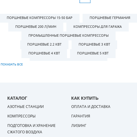
ПОРШНЕВЫЕ КОМПРЕССОРЫ 15-50 БАР
ПОРШНЕВЫЕ ГЕРМАНИЯ
ПОРШНЕВЫЕ 200 Л/МИН
КОМПРЕССОРЫ ДЛЯ ГАРАЖА
ПРОМЫШЛЕННЫЕ ПОРШНЕВЫЕ КОМПРЕССОРЫ
ПОРШНЕВЫЕ 2.2 КВТ
ПОРШНЕВЫЕ 3 КВТ
ПОРШНЕВЫЕ 4 КВТ
ПОРШНЕВЫЕ 5 КВТ
ПОРШНЕВЫЕ КОМПРЕССОРЫ 6-22 КВТ
ПОРШНЕВЫЕ КОМПРЕССОРЫ 5,5 КВТ
ПОРШНЕВЫЕ КОМПРЕССОРЫ 1-6 КВТ
ПОРШНЕВЫЕ ВЫСОКОГО ДАВЛЕНИЯ
ПОРШНЕВЫЕ КОМПРЕССОРЫ 1-7 БАР
КАТАЛОГ
КАК КУПИТЬ
АЗОТНЫЕ СТАНЦИИ
ПОРШНЕВЫЕ КОМПРЕССОРЫ 8-9 БАР
ОПЛАТА И ДОСТАВКА
ПОРШНЕВЫЕ КОМПРЕССОРЫ 10 БАР
КОМПРЕССОРЫ
ГАРАНТИЯ
ПОРШНЕВЫЕ КОМПРЕССОРЫ 12-16 БАР
ПОДГОТОВКА И ХРАНЕНИЕ
ЛИЗИНГ
СЖАТОГО ВОЗДУХА
ПОРШНЕВЫЕ С РЕСИВЕРОМ 50 Л