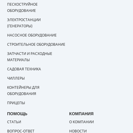
ПЕСКОСТРУЙНОЕ
ПОРШНЕВЫЕ С РЕСИВЕРОМ 100-150 Л
ОБОРУДОВАНИЕ
ПОРШНЕВЫЕ С РЕСИВЕРОМ 200-270 Л
ЭЛЕКТРОСТАНЦИИ
ПОРШНЕВЫЕ С РЕСИВЕРОМ 500 Л
(ГЕНЕРАТОРЫ)
ТРЁХЦИЛИНДРОВЫЕ ПОРШНЕВЫЕ КОМПРЕССОРЫ
НАСОСНОЕ ОБОРУДОВАНИЕ
ТРЁХПОРШНЕВЫЕ КОМПРЕССОРЫ
СТРОИТЕЛЬНОЕ ОБОРУДОВАНИЕ
ДВУХПОРШНЕВЫЕ КОМПРЕССОРЫ
ДИЗЕЛЬНЫЕ КОМПРЕССОРЫ
ЗАПЧАСТИ И РАСХОДНЫЕ
БЕНЗИНОВЫЕ КОМПРЕССОРЫ
ЭЛЕКТРИЧЕСКИЕ КОМПРЕССОРЫ
МАТЕРИАЛЫ
МАСЛЯНЫЕ ПОРШНЕВЫЕ
БЕЗМАСЛЯНЫЕ ПОРШНЕВЫЕ
САДОВАЯ ТЕХНИКА
МАЛОШУМНЫЕ БЕЗМАСЛЯНЫЕ
ЧИЛЛЕРЫ
ПОРШНЕВЫЕ ОДНОЦИЛИНДРОВЫЕ
КОНТЕЙНЕРЫ ДЛЯ
ПОРШНЕВЫЕ ДВУХЦИЛИНДРОВЫЕ
ОБОРУДОВАНИЯ
поршневые Одноступенчатые
ПРИЦЕПЫ
ПОРШНЕВЫЕ ДВУХСТУПЕНЧАТЫЕ
МАСЛЯНЫЕ ДВУХПОРШНЕВЫЕ
ПОРШНЕВЫЕ ПЕРЕДВИЖНЫЕ
ПОРШНЕВЫЕ СТАЦИОНАРНЫЕ
ПОМОЩЬ
КОМПАНИЯ
ПОРШНЕВЫЕ КОАКСИАЛЬНЫЕ КОМПРЕССОРЫ
СТАТЬИ
О КОМПАНИИ
ПОРШНЕВЫЕ МАСЛЯНЫЕ С РЕМЕННЫМ ПРИВОДОМ
ВОПРОС-ОТВЕТ
НОВОСТИ