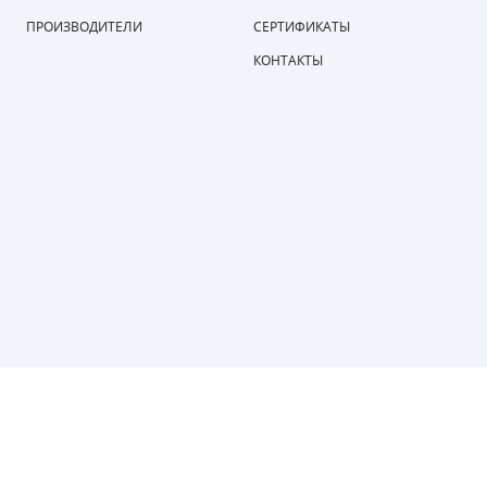
ПОРШНЕВЫЕ 220 В
ПОРШНЕВЫЕ 380 В
ПРОИЗВОДИТЕЛИ
СЕРТИФИКАТЫ
ПОРШНЕВЫЕ БЕЗМАСЛЯНЫЕ
ПОРШНЕВЫЕ РОССИЯ
КОНТАКТЫ
ПОРШНЕВЫЕ ИТАЛИЯ
ПОРШНЕВЫЕ С РЕМЕННЫМ ПРИВОДОМ