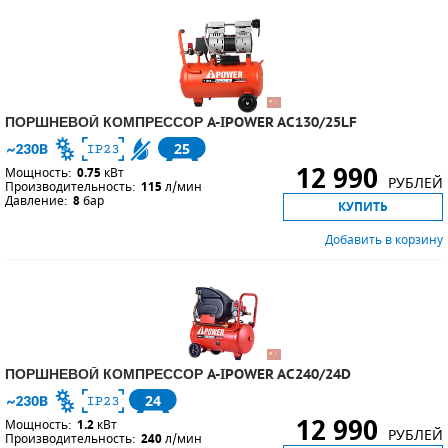
ПОРШНЕВЫЕ БЛОКИ
ДЕТАЛИ ПОРШНЕВЫХ КОМПРЕССОРОВ
ПОРШНЕВОЙ КОМПРЕССОР A-IPOWER AC130/25LF
ДЕТАЛИ СПИРАЛЬНЫХ КОМПРЕССОРОВ
25
12 990
ДЕТАЛИ НАСОСНОЙ ЧАСТИ
Мощность:
0.75
кВт
РУБЛЕЙ
Производительность:
115
л/мин
Давление:
8
бар
КУПИТЬ
ДЕТАЛИ ПОГРУЖНЫХ НАСОСОВ
Добавить в корзину
ШЛАНГИ ДЛЯ МОТОПОМП
ДЛЯ ВАКУУМНЫХ НАСОСОВ
ПОРШНЕВОЙ КОМПРЕССОР A-IPOWER AC240/24D
24
12 990
Мощность:
1.2
кВт
РУБЛЕЙ
Производительность:
240
л/мин