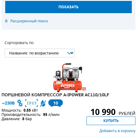
СМЕННЫЕ ЭЛЕМЕНТЫ МАГИСТРАЛЬНЫХ
ФИЛЬТРОВ
ДЛЯ АДСОРБЦИОННЫХ ОСУШИТЕЛЕЙ
ЭЛЕКТРОДВИГАТЕЛИ
Сортировать по:
БЕНЗИНОВЫЕ ДВИГАТЕЛИ
ДИЗЕЛЬНЫЕ ДВИГАТЕЛИ
ДЕТАЛИ ДВС
ПОРШНЕВОЙ КОМПРЕССОР A-IPOWER AC110/10LF
ФИЛЬТРЫ ТОПЛИВНЫЕ
10
10 990
МОТОРНОЕ МАСЛО
Мощность:
0.55
кВт
РУБЛЕЙ
Производительность:
95
л/мин
Давление:
8
бар
КУПИТЬ
РАДИАТОРЫ
Добавить в корзину
ПОДШИПНИКИ