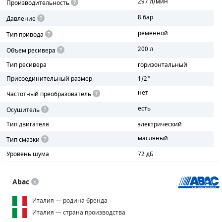
297 л/мин
Производительность
8 бар
Давление
ПОРШНЕВЫЕ БЛОКИ
ременной
Тип привода
ДЕТАЛИ ПОРШНЕВЫХ КОМПРЕССОРОВ
200 л
Объем ресивера
ДЕТАЛИ СПИРАЛЬНЫХ КОМПРЕССОРОВ
Тип ресивера
горизонтальный
Присоединительный размер
1/2"
ДЕТАЛИ НАСОСНОЙ ЧАСТИ
нет
Частотный преобразователь
ДЕТАЛИ ПОГРУЖНЫХ НАСОСОВ
есть
Осушитель
Тип двигателя
электрический
ШЛАНГИ ДЛЯ МОТОПОМП
масляный
Тип смазки
ДЛЯ ВАКУУМНЫХ НАСОСОВ
Уровень шума
72 дБ
Abac
Италия — родина бренда
Италия — страна производства