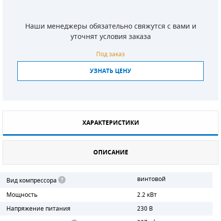
СМЕННЫЕ ЭЛЕМЕНТЫ МАГИСТРАЛЬНЫХ
ФИЛЬТРОВ
Наши менеджеры обязательно свяжутся с вами и
уточнят условия заказа
ДЛЯ АДСОРБЦИОННЫХ ОСУШИТЕЛЕЙ
Под заказ
ЭЛЕКТРОДВИГАТЕЛИ
УЗНАТЬ ЦЕНУ
БЕНЗИНОВЫЕ ДВИГАТЕЛИ
ДИЗЕЛЬНЫЕ ДВИГАТЕЛИ
ХАРАКТЕРИСТИКИ
ДЕТАЛИ ДВС
ОПИСАНИЕ
ФИЛЬТРЫ ТОПЛИВНЫЕ
МОТОРНОЕ МАСЛО
винтовой
Вид компрессора
Мощность
2.2 кВт
РАДИАТОРЫ
Напряжение питания
230 В
ПОДШИПНИКИ