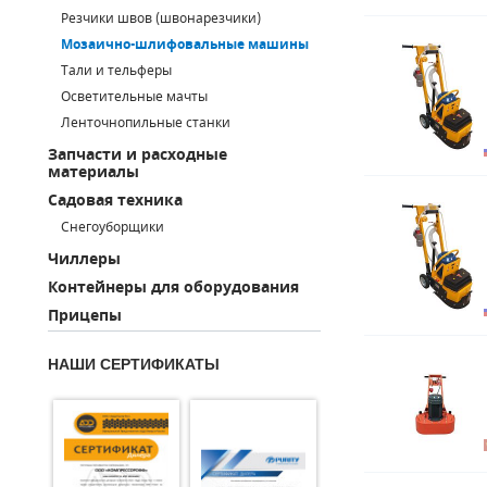
Резчики швов (швонарезчики)
ПОРШНЕВЫЕ БЛОКИ
Мозаично-шлифовальные машины
Тали и тельферы
ДЕТАЛИ ПОРШНЕВЫХ КОМПРЕССОРОВ
Осветительные мачты
Ленточнопильные станки
ДЕТАЛИ СПИРАЛЬНЫХ КОМПРЕССОРОВ
Запчасти и расходные
материалы
ДЕТАЛИ НАСОСНОЙ ЧАСТИ
Садовая техника
ДЕТАЛИ ПОГРУЖНЫХ НАСОСОВ
Снегоуборщики
Чиллеры
ШЛАНГИ ДЛЯ МОТОПОМП
Контейнеры для оборудования
Прицепы
ДЛЯ ВАКУУМНЫХ НАСОСОВ
НАШИ СЕРТИФИКАТЫ