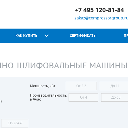
+7 495 120-81-84
zakaz@compressorgroup.r
КАК КУПИТЬ
СЕРТИФИКАТЫ
П
ЧНО-ШЛИФОВАЛЬНЫЕ МАШИНЫ
Chicago Pneumatic
Мощность, кВт
Производительность,
м²/час
8
)