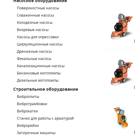
Насосное оборудование
Поверхностные насосы
СМЕННЫЕ ЭЛЕМЕНТЫ МАГИСТРАЛЬНЫХ ФИЛЬТРОВ
Скважинные насосы
Колодезные насосы
ДЛЯ АДСОРБЦИОННЫХ ОСУШИТЕЛЕЙ
Вихревые насосы
ЭЛЕКТРОДВИГАТЕЛИ
Насосы для опрессовки
Циркуляционные насосы
БЕНЗИНОВЫЕ ДВИГАТЕЛИ
Дренажные насосы
Фекальные насосы
ДИЗЕЛЬНЫЕ ДВИГАТЕЛИ
Канализационные насосы
Бензиновые мотопомпы
ДЕТАЛИ ДВС
Дизельные мотопомпы
Строительное оборудование
ФИЛЬТРЫ ТОПЛИВНЫЕ
Виброплиты
МОТОРНОЕ МАСЛО
Вибротрамбовки
Виброкатки
РАДИАТОРЫ
Станки для работы с арматурой
Виброрейки
ПОДШИПНИКИ
Затирочные машины