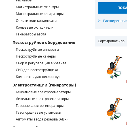
Ресиверы
Магистральные фильтры
САДОВАЯ ТЕХНИКА
КАНАЛИЗАЦИОННЫЕ НАСОСЫ
ТАЛИ И ТЕЛЬФЕРЫ
КОНТРОЛЛЕРЫ (БЛОКИ УПРАВЛЕНИЯ)
Магистральные сепараторы
Очистители конденсата
ЧИЛЛЕРЫ
БЕНЗИНОВЫЕ МОТОПОМПЫ
ОСВЕТИТЕЛЬНЫЕ МАЧТЫ
ПРЕДОХРАНИТЕЛЬНЫЕ КЛАПАНЫ
Концевые охладители
Генераторы азота
КОНТЕЙНЕРЫ ДЛЯ ОБОРУДОВАНИЯ
ДИЗЕЛЬНЫЕ МОТОПОМПЫ
ЛЕНТОЧНОПИЛЬНЫЕ СТАНКИ
ВПУСКНЫЕ КЛАПАНЫ
Сортировать по:
Пескоструйное оборудование
ОБРАТНЫЕ КЛАПАНЫ
Пескоструйные аппараты
Пескоструйные камеры
КЛАПАНЫ МИНИМАЛЬНОГО ДАВЛЕНИЯ
Сбор и рекуперация абразива
СИЗ для пескоструйщика
РЕЛЕ ДАВЛЕНИЯ ДЛЯ ДЛЯ КОМПРЕССОРОВ
Комплекты для пескоструя
Электростанции (генераторы)
ДАТЧИКИ
Бензиновые электрогенераторы
Chicago Pneumatic
Дизельные электрогенераторы
РУКАВА ВЫСОКОГО ДАВЛЕНИЯ (РВД)
Газовые электрогенераторы
ЗАПЧАСТИ ДЛЯ ВИНТОВЫХ КОМПРЕССОРОВ
Газопоршневые установки
Автоматы ввода резерва (АВР)
КОНДЕНСАТООТВОДЧИКИ