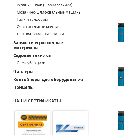
Резчики швов (швонарезчики)
ПОРШНЕВЫЕ БЛОКИ
Мозаично-шлифовальные машины
Тали и тельферы
ДЕТАЛИ ПОРШНЕВЫХ КОМПРЕССОРОВ
Осветительные мачты
Ленточнопильные станки
ДЕТАЛИ СПИРАЛЬНЫХ КОМПРЕССОРОВ
Запчасти и расходные
материалы
ДЕТАЛИ НАСОСНОЙ ЧАСТИ
Садовая техника
ДЕТАЛИ ПОГРУЖНЫХ НАСОСОВ
Снегоуборщики
Чиллеры
ШЛАНГИ ДЛЯ МОТОПОМП
Контейнеры для оборудования
Прицепы
ДЛЯ ВАКУУМНЫХ НАСОСОВ
НАШИ СЕРТИФИКАТЫ