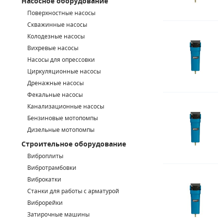
Насосное оборудование
Поверхностные насосы
СМЕННЫЕ ЭЛЕМЕНТЫ МАГИСТРАЛЬНЫХ ФИЛЬТРОВ
Скважинные насосы
Колодезные насосы
ДЛЯ АДСОРБЦИОННЫХ ОСУШИТЕЛЕЙ
Вихревые насосы
ЭЛЕКТРОДВИГАТЕЛИ
Насосы для опрессовки
Циркуляционные насосы
БЕНЗИНОВЫЕ ДВИГАТЕЛИ
Дренажные насосы
Фекальные насосы
ДИЗЕЛЬНЫЕ ДВИГАТЕЛИ
Канализационные насосы
Бензиновые мотопомпы
ДЕТАЛИ ДВС
Дизельные мотопомпы
Строительное оборудование
ФИЛЬТРЫ ТОПЛИВНЫЕ
Виброплиты
МОТОРНОЕ МАСЛО
Вибротрамбовки
Виброкатки
РАДИАТОРЫ
Станки для работы с арматурой
Виброрейки
ПОДШИПНИКИ
Затирочные машины