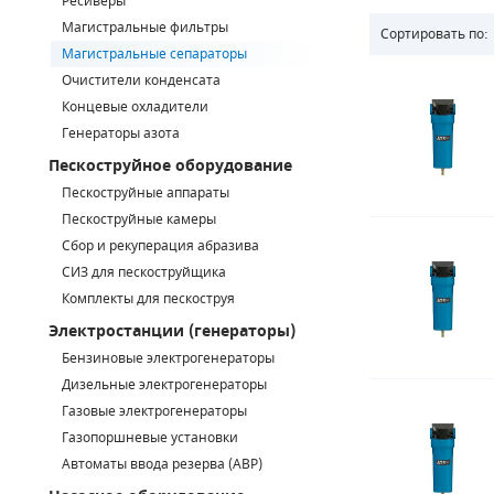
Ресиверы
Магистральные фильтры
Сортировать по:
САДОВАЯ ТЕХНИКА
КАНАЛИЗАЦИОННЫЕ НАСОСЫ
ТАЛИ И ТЕЛЬФЕРЫ
КОНТРОЛЛЕРЫ (БЛОКИ УПРАВЛЕНИЯ)
Магистральные сепараторы
Очистители конденсата
ЧИЛЛЕРЫ
БЕНЗИНОВЫЕ МОТОПОМПЫ
ОСВЕТИТЕЛЬНЫЕ МАЧТЫ
ПРЕДОХРАНИТЕЛЬНЫЕ КЛАПАНЫ
Концевые охладители
Генераторы азота
КОНТЕЙНЕРЫ ДЛЯ ОБОРУДОВАНИЯ
ДИЗЕЛЬНЫЕ МОТОПОМПЫ
ЛЕНТОЧНОПИЛЬНЫЕ СТАНКИ
ВПУСКНЫЕ КЛАПАНЫ
Пескоструйное оборудование
ОБРАТНЫЕ КЛАПАНЫ
Пескоструйные аппараты
Пескоструйные камеры
КЛАПАНЫ МИНИМАЛЬНОГО ДАВЛЕНИЯ
Сбор и рекуперация абразива
СИЗ для пескоструйщика
РЕЛЕ ДАВЛЕНИЯ ДЛЯ ДЛЯ КОМПРЕССОРОВ
Комплекты для пескоструя
Электростанции (генераторы)
ДАТЧИКИ
Бензиновые электрогенераторы
Chicago Pneumatic
Дизельные электрогенераторы
РУКАВА ВЫСОКОГО ДАВЛЕНИЯ (РВД)
Газовые электрогенераторы
ЗАПЧАСТИ ДЛЯ ВИНТОВЫХ КОМПРЕССОРОВ
Газопоршневые установки
Автоматы ввода резерва (АВР)
КОНДЕНСАТООТВОДЧИКИ