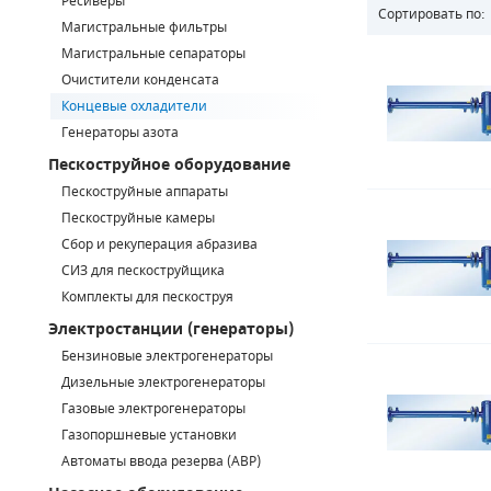
Ресиверы
Сортировать по:
Магистральные фильтры
САДОВАЯ ТЕХНИКА
КАНАЛИЗАЦИОННЫЕ НАСОСЫ
ТАЛИ И ТЕЛЬФЕРЫ
КОНТРОЛЛЕРЫ (БЛОКИ УПРАВЛЕНИЯ)
Магистральные сепараторы
Очистители конденсата
ЧИЛЛЕРЫ
БЕНЗИНОВЫЕ МОТОПОМПЫ
ОСВЕТИТЕЛЬНЫЕ МАЧТЫ
ПРЕДОХРАНИТЕЛЬНЫЕ КЛАПАНЫ
Концевые охладители
Генераторы азота
КОНТЕЙНЕРЫ ДЛЯ ОБОРУДОВАНИЯ
ДИЗЕЛЬНЫЕ МОТОПОМПЫ
ЛЕНТОЧНОПИЛЬНЫЕ СТАНКИ
ВПУСКНЫЕ КЛАПАНЫ
Пескоструйное оборудование
ОБРАТНЫЕ КЛАПАНЫ
Пескоструйные аппараты
Пескоструйные камеры
КЛАПАНЫ МИНИМАЛЬНОГО ДАВЛЕНИЯ
Сбор и рекуперация абразива
СИЗ для пескоструйщика
РЕЛЕ ДАВЛЕНИЯ ДЛЯ ДЛЯ КОМПРЕССОРОВ
Комплекты для пескоструя
Электростанции (генераторы)
ДАТЧИКИ
Бензиновые электрогенераторы
Chicago Pneumatic
Дизельные электрогенераторы
РУКАВА ВЫСОКОГО ДАВЛЕНИЯ (РВД)
Газовые электрогенераторы
ЗАПЧАСТИ ДЛЯ ВИНТОВЫХ КОМПРЕССОРОВ
Газопоршневые установки
Автоматы ввода резерва (АВР)
КОНДЕНСАТООТВОДЧИКИ