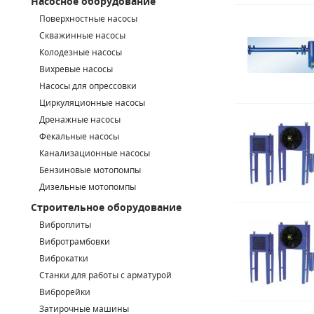
Насосное оборудование
Поверхностные насосы
СМЕННЫЕ ЭЛЕМЕНТЫ МАГИСТРАЛЬНЫХ ФИЛЬТРОВ
Скважинные насосы
Колодезные насосы
ДЛЯ АДСОРБЦИОННЫХ ОСУШИТЕЛЕЙ
Вихревые насосы
ЭЛЕКТРОДВИГАТЕЛИ
Насосы для опрессовки
Циркуляционные насосы
БЕНЗИНОВЫЕ ДВИГАТЕЛИ
Дренажные насосы
Фекальные насосы
ДИЗЕЛЬНЫЕ ДВИГАТЕЛИ
Канализационные насосы
Бензиновые мотопомпы
ДЕТАЛИ ДВС
Дизельные мотопомпы
Строительное оборудование
ФИЛЬТРЫ ТОПЛИВНЫЕ
Виброплиты
МОТОРНОЕ МАСЛО
Вибротрамбовки
Виброкатки
РАДИАТОРЫ
Станки для работы с арматурой
Виброрейки
ПОДШИПНИКИ
Затирочные машины