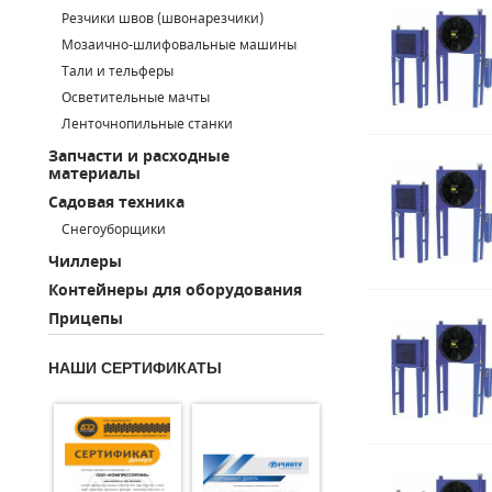
Резчики швов (швонарезчики)
ПОРШНЕВЫЕ БЛОКИ
Мозаично-шлифовальные машины
Тали и тельферы
ДЕТАЛИ ПОРШНЕВЫХ КОМПРЕССОРОВ
Осветительные мачты
Ленточнопильные станки
ДЕТАЛИ СПИРАЛЬНЫХ КОМПРЕССОРОВ
Запчасти и расходные
материалы
ДЕТАЛИ НАСОСНОЙ ЧАСТИ
Садовая техника
ДЕТАЛИ ПОГРУЖНЫХ НАСОСОВ
Снегоуборщики
Чиллеры
ШЛАНГИ ДЛЯ МОТОПОМП
Контейнеры для оборудования
Прицепы
ДЛЯ ВАКУУМНЫХ НАСОСОВ
НАШИ СЕРТИФИКАТЫ