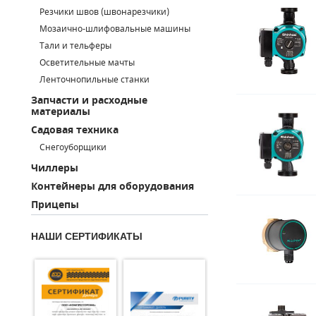
Резчики швов (швонарезчики)
ПОРШНЕВЫЕ БЛОКИ
Мозаично-шлифовальные машины
Тали и тельферы
ДЕТАЛИ ПОРШНЕВЫХ КОМПРЕССОРОВ
Осветительные мачты
Ленточнопильные станки
ДЕТАЛИ СПИРАЛЬНЫХ КОМПРЕССОРОВ
Запчасти и расходные
материалы
ДЕТАЛИ НАСОСНОЙ ЧАСТИ
Садовая техника
ДЕТАЛИ ПОГРУЖНЫХ НАСОСОВ
Снегоуборщики
Чиллеры
ШЛАНГИ ДЛЯ МОТОПОМП
Контейнеры для оборудования
Прицепы
ДЛЯ ВАКУУМНЫХ НАСОСОВ
НАШИ СЕРТИФИКАТЫ