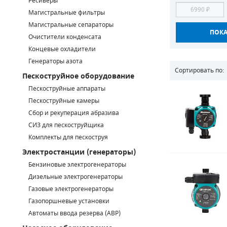
Ресиверы
Магистральные фильтры
САДОВАЯ ТЕХНИКА
КАНАЛИЗАЦИОННЫЕ НАСОСЫ
ТАЛИ И ТЕЛЬФЕРЫ
КОНТРОЛЛЕРЫ (БЛОКИ УПРАВЛЕНИЯ)
Магистральные сепараторы
Очистители конденсата
ЧИЛЛЕРЫ
БЕНЗИНОВЫЕ МОТОПОМПЫ
ОСВЕТИТЕЛЬНЫЕ МАЧТЫ
ПРЕДОХРАНИТЕЛЬНЫЕ КЛАПАНЫ
Концевые охладители
Генераторы азота
КОНТЕЙНЕРЫ ДЛЯ ОБОРУДОВАНИЯ
ДИЗЕЛЬНЫЕ МОТОПОМПЫ
ЛЕНТОЧНОПИЛЬНЫЕ СТАНКИ
ВПУСКНЫЕ КЛАПАНЫ
Сортировать по:
Пескоструйное оборудование
ОБРАТНЫЕ КЛАПАНЫ
Пескоструйные аппараты
Пескоструйные камеры
КЛАПАНЫ МИНИМАЛЬНОГО ДАВЛЕНИЯ
Сбор и рекуперация абразива
СИЗ для пескоструйщика
РЕЛЕ ДАВЛЕНИЯ ДЛЯ ДЛЯ КОМПРЕССОРОВ
Комплекты для пескоструя
Электростанции (генераторы)
ДАТЧИКИ
Бензиновые электрогенераторы
Chicago Pneumatic
Дизельные электрогенераторы
РУКАВА ВЫСОКОГО ДАВЛЕНИЯ (РВД)
Газовые электрогенераторы
ЗАПЧАСТИ ДЛЯ ВИНТОВЫХ КОМПРЕССОРОВ
Газопоршневые установки
Автоматы ввода резерва (АВР)
КОНДЕНСАТООТВОДЧИКИ