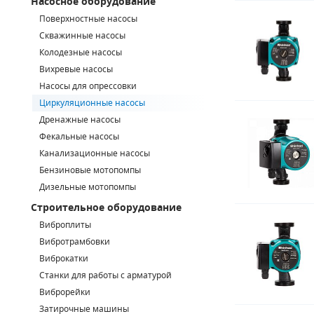
Насосное оборудование
Поверхностные насосы
СМЕННЫЕ ЭЛЕМЕНТЫ МАГИСТРАЛЬНЫХ ФИЛЬТРОВ
Скважинные насосы
Колодезные насосы
ДЛЯ АДСОРБЦИОННЫХ ОСУШИТЕЛЕЙ
Вихревые насосы
ЭЛЕКТРОДВИГАТЕЛИ
Насосы для опрессовки
Циркуляционные насосы
БЕНЗИНОВЫЕ ДВИГАТЕЛИ
Дренажные насосы
Фекальные насосы
ДИЗЕЛЬНЫЕ ДВИГАТЕЛИ
Канализационные насосы
Бензиновые мотопомпы
ДЕТАЛИ ДВС
Дизельные мотопомпы
Строительное оборудование
ФИЛЬТРЫ ТОПЛИВНЫЕ
Виброплиты
МОТОРНОЕ МАСЛО
Вибротрамбовки
Виброкатки
РАДИАТОРЫ
Станки для работы с арматурой
Виброрейки
ПОДШИПНИКИ
Затирочные машины