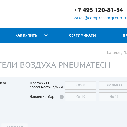
+7 495 120-81-84
zakaz@compressorgroup.r
КАК КУПИТЬ
СЕРТИФИКАТЫ
П
Каталог
По
ЕЛИ ВОЗДУХА PNEUMATECH
Chicago Pneumatic
йка
Пропускная
способность, л/мин
Давление, бар