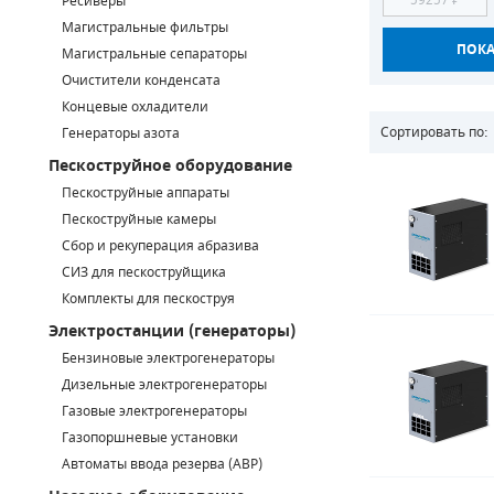
Ресиверы
Магистральные фильтры
САДОВАЯ ТЕХНИКА
КАНАЛИЗАЦИОННЫЕ НАСОСЫ
ТАЛИ И ТЕЛЬФЕРЫ
КОНТРОЛЛЕРЫ (БЛОКИ УПРАВЛЕНИЯ)
Магистральные сепараторы
Очистители конденсата
ЧИЛЛЕРЫ
БЕНЗИНОВЫЕ МОТОПОМПЫ
ОСВЕТИТЕЛЬНЫЕ МАЧТЫ
ПРЕДОХРАНИТЕЛЬНЫЕ КЛАПАНЫ
Концевые охладители
Сортировать по:
Генераторы азота
КОНТЕЙНЕРЫ ДЛЯ ОБОРУДОВАНИЯ
ДИЗЕЛЬНЫЕ МОТОПОМПЫ
ЛЕНТОЧНОПИЛЬНЫЕ СТАНКИ
ВПУСКНЫЕ КЛАПАНЫ
Пескоструйное оборудование
ОБРАТНЫЕ КЛАПАНЫ
Пескоструйные аппараты
Пескоструйные камеры
КЛАПАНЫ МИНИМАЛЬНОГО ДАВЛЕНИЯ
Сбор и рекуперация абразива
СИЗ для пескоструйщика
РЕЛЕ ДАВЛЕНИЯ ДЛЯ ДЛЯ КОМПРЕССОРОВ
Комплекты для пескоструя
Электростанции (генераторы)
ДАТЧИКИ
Бензиновые электрогенераторы
Chicago Pneumatic
Дизельные электрогенераторы
РУКАВА ВЫСОКОГО ДАВЛЕНИЯ (РВД)
Газовые электрогенераторы
ЗАПЧАСТИ ДЛЯ ВИНТОВЫХ КОМПРЕССОРОВ
Газопоршневые установки
Автоматы ввода резерва (АВР)
КОНДЕНСАТООТВОДЧИКИ