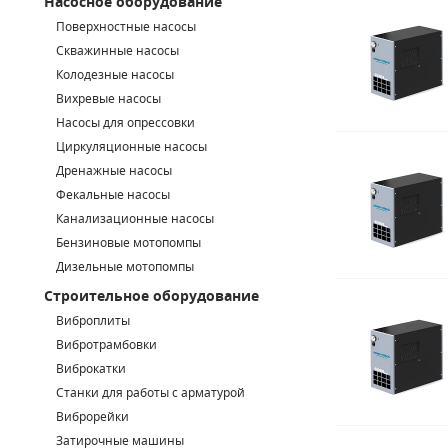
Насосное оборудование
Поверхностные насосы
СМЕННЫЕ ЭЛЕМЕНТЫ МАГИСТРАЛЬНЫХ ФИЛЬТРОВ
Скважинные насосы
Колодезные насосы
ДЛЯ АДСОРБЦИОННЫХ ОСУШИТЕЛЕЙ
Вихревые насосы
ЭЛЕКТРОДВИГАТЕЛИ
Насосы для опрессовки
Циркуляционные насосы
БЕНЗИНОВЫЕ ДВИГАТЕЛИ
Дренажные насосы
Фекальные насосы
ДИЗЕЛЬНЫЕ ДВИГАТЕЛИ
Канализационные насосы
Бензиновые мотопомпы
ДЕТАЛИ ДВС
Дизельные мотопомпы
Строительное оборудование
ФИЛЬТРЫ ТОПЛИВНЫЕ
Виброплиты
МОТОРНОЕ МАСЛО
Вибротрамбовки
Виброкатки
РАДИАТОРЫ
Станки для работы с арматурой
Виброрейки
ПОДШИПНИКИ
Затирочные машины