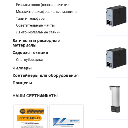
Резчики швов (швонарезчики)
ПОРШНЕВЫЕ БЛОКИ
Мозаично-шлифовальные машины
Тали и тельферы
ДЕТАЛИ ПОРШНЕВЫХ КОМПРЕССОРОВ
Осветительные мачты
Ленточнопильные станки
ДЕТАЛИ СПИРАЛЬНЫХ КОМПРЕССОРОВ
Запчасти и расходные
материалы
ДЕТАЛИ НАСОСНОЙ ЧАСТИ
Садовая техника
ДЕТАЛИ ПОГРУЖНЫХ НАСОСОВ
Снегоуборщики
Чиллеры
ШЛАНГИ ДЛЯ МОТОПОМП
Контейнеры для оборудования
Прицепы
ДЛЯ ВАКУУМНЫХ НАСОСОВ
НАШИ СЕРТИФИКАТЫ