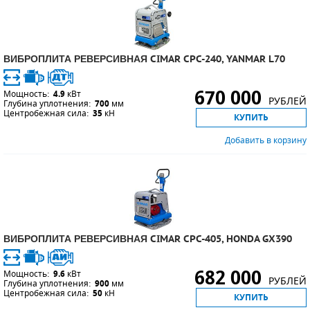
ПОРШНЕВЫЕ БЛОКИ
ДЕТАЛИ ПОРШНЕВЫХ КОМПРЕССОРОВ
ВИБРОПЛИТА РЕВЕРСИВНАЯ CIMAR CPC-240, YANMAR L70
ДЕТАЛИ СПИРАЛЬНЫХ КОМПРЕССОРОВ
670 000
Мощность:
4.9
кВт
РУБЛЕЙ
Глубина уплотнения:
700
мм
Центробежная сила:
35
кН
КУПИТЬ
ДЕТАЛИ НАСОСНОЙ ЧАСТИ
Добавить в корзину
ДЕТАЛИ ПОГРУЖНЫХ НАСОСОВ
ШЛАНГИ ДЛЯ МОТОПОМП
ДЛЯ ВАКУУМНЫХ НАСОСОВ
ВИБРОПЛИТА РЕВЕРСИВНАЯ CIMAR CPC-405, HONDA GX390
682 000
Мощность:
9.6
кВт
РУБЛЕЙ
Глубина уплотнения:
900
мм
Центробежная сила:
50
кН
КУПИТЬ