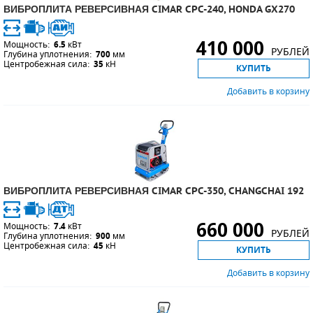
ВИБРОПЛИТА РЕВЕРСИВНАЯ CIMAR CPC-240, HONDA GX270
СМЕННЫЕ ЭЛЕМЕНТЫ МАГИСТРАЛЬНЫХ
ФИЛЬТРОВ
410 000
Мощность:
6.5
кВт
РУБЛЕЙ
Глубина уплотнения:
700
мм
Центробежная сила:
ДЛЯ АДСОРБЦИОННЫХ ОСУШИТЕЛЕЙ
35
кН
КУПИТЬ
Добавить в корзину
ЭЛЕКТРОДВИГАТЕЛИ
БЕНЗИНОВЫЕ ДВИГАТЕЛИ
ДИЗЕЛЬНЫЕ ДВИГАТЕЛИ
ДЕТАЛИ ДВС
ВИБРОПЛИТА РЕВЕРСИВНАЯ CIMAR CPC-350, CHANGCHAI 192
ФИЛЬТРЫ ТОПЛИВНЫЕ
660 000
Мощность:
7.4
кВт
РУБЛЕЙ
Глубина уплотнения:
900
мм
Центробежная сила:
45
кН
МОТОРНОЕ МАСЛО
КУПИТЬ
Добавить в корзину
РАДИАТОРЫ
ПОДШИПНИКИ