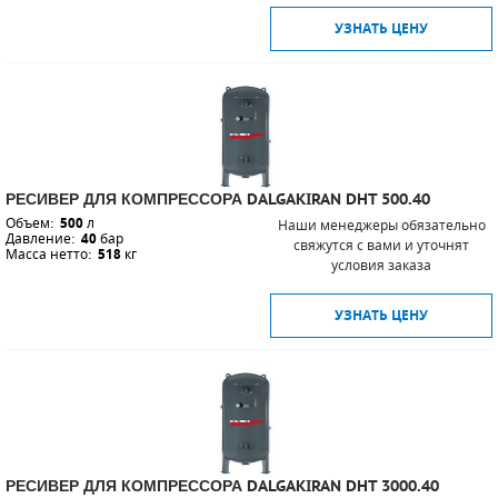
УЗНАТЬ ЦЕНУ
СМЕННЫЕ ЭЛЕМЕНТЫ МАГИСТРАЛЬНЫХ
ФИЛЬТРОВ
ДЛЯ АДСОРБЦИОННЫХ ОСУШИТЕЛЕЙ
ЭЛЕКТРОДВИГАТЕЛИ
РЕСИВЕР ДЛЯ КОМПРЕССОРА DALGAKIRAN DHT 500.40
БЕНЗИНОВЫЕ ДВИГАТЕЛИ
Объем:
500
л
Наши менеджеры обязательно
Давление:
40
бар
свяжутся с вами и уточнят
ДИЗЕЛЬНЫЕ ДВИГАТЕЛИ
Масса нетто:
518
кг
условия заказа
ДЕТАЛИ ДВС
УЗНАТЬ ЦЕНУ
ФИЛЬТРЫ ТОПЛИВНЫЕ
МОТОРНОЕ МАСЛО
РАДИАТОРЫ
РЕСИВЕР ДЛЯ КОМПРЕССОРА DALGAKIRAN DHT 3000.40
ПОДШИПНИКИ