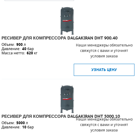
САДОВАЯ ТЕХНИКА
КАНАЛИЗАЦИОННЫЕ НАСОСЫ
ТАЛИ И ТЕЛЬФЕРЫ
КОНТРОЛЛЕРЫ (БЛОКИ УПРАВЛЕНИЯ)
ЧИЛЛЕРЫ
БЕНЗИНОВЫЕ МОТОПОМПЫ
ОСВЕТИТЕЛЬНЫЕ МАЧТЫ
ПРЕДОХРАНИТЕЛЬНЫЕ КЛАПАНЫ
РЕСИВЕР ДЛЯ КОМПРЕССОРА DALGAKIRAN DHT 900.40
КОНТЕЙНЕРЫ ДЛЯ ОБОРУДОВАНИЯ
ДИЗЕЛЬНЫЕ МОТОПОМПЫ
ЛЕНТОЧНОПИЛЬНЫЕ СТАНКИ
ВПУСКНЫЕ КЛАПАНЫ
Объем:
900
л
Наши менеджеры обязательно
Давление:
40
бар
свяжутся с вами и уточнят
ОБРАТНЫЕ КЛАПАНЫ
Масса нетто:
620
кг
условия заказа
КЛАПАНЫ МИНИМАЛЬНОГО ДАВЛЕНИЯ
УЗНАТЬ ЦЕНУ
РЕЛЕ ДАВЛЕНИЯ ДЛЯ ДЛЯ КОМПРЕССОРОВ
ДАТЧИКИ
РУКАВА ВЫСОКОГО ДАВЛЕНИЯ (РВД)
РЕСИВЕР ДЛЯ КОМПРЕССОРА DALGAKIRAN DHT 5000.10
Наши менеджеры обязательно
ЗАПЧАСТИ ДЛЯ ВИНТОВЫХ КОМПРЕССОРОВ
Объем:
5000
л
свяжутся с вами и уточнят
Давление:
10
бар
условия заказа
КОНДЕНСАТООТВОДЧИКИ