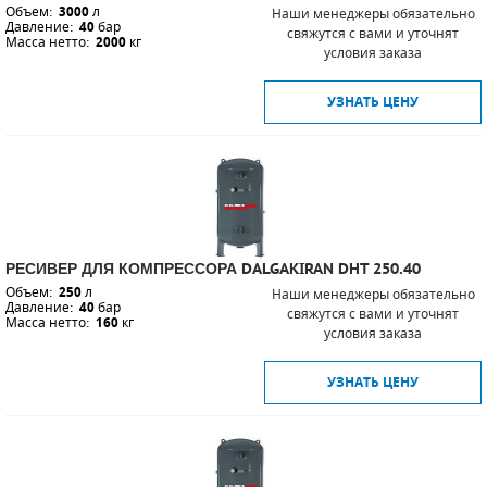
Объем:
3000
л
Наши менеджеры обязательно
Давление:
40
бар
свяжутся с вами и уточнят
Масса нетто:
2000
кг
ПОРШНЕВЫЕ БЛОКИ
условия заказа
ДЕТАЛИ ПОРШНЕВЫХ КОМПРЕССОРОВ
УЗНАТЬ ЦЕНУ
ДЕТАЛИ СПИРАЛЬНЫХ КОМПРЕССОРОВ
ДЕТАЛИ НАСОСНОЙ ЧАСТИ
ДЕТАЛИ ПОГРУЖНЫХ НАСОСОВ
РЕСИВЕР ДЛЯ КОМПРЕССОРА DALGAKIRAN DHT 250.40
ШЛАНГИ ДЛЯ МОТОПОМП
Объем:
250
л
Наши менеджеры обязательно
Давление:
40
бар
свяжутся с вами и уточнят
Масса нетто:
160
кг
ДЛЯ ВАКУУМНЫХ НАСОСОВ
условия заказа
УЗНАТЬ ЦЕНУ