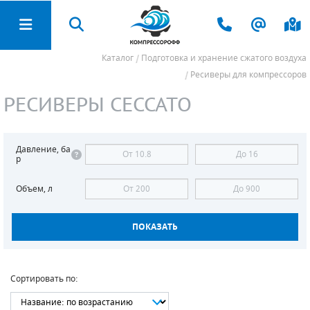
Каталог
Подготовка и хранение сжатого воздуха
ЗАПЧАСТИ И РАСХОДНЫЕ МАТЕРИАЛЫ
ПОДГОТОВКА И ХРАНЕНИЕ СЖАТОГО
ПЕСКОСТРУЙНОЕ ОБОРУДОВАНИЕ
ЭЛЕКТРОСТАНЦИИ (ГЕНЕРАТОРЫ)
СТРОИТЕЛЬНОЕ ОБОРУДОВАНИЕ
НАСОСНОЕ ОБОРУДОВАНИЕ
САДОВАЯ ТЕХНИКА
КОМПРЕССОРЫ
КАТАЛОГ
ВОЗДУХА
Ресиверы для компрессоров
АЗОТНЫЕ СТАНЦИИ
ВИНТОВЫЕ КОМПРЕССОРЫ
ПЕСКОСТРУЙНЫЕ АППАРАТЫ
БЕНЗИНОВЫЕ ЭЛЕКТРОГЕНЕРАТОРЫ
ПОВЕРХНОСТНЫЕ НАСОСЫ
ВИБРОПЛИТЫ
ВИНТОВЫЕ БЛОКИ
СНЕГОУБОРЩИКИ
РЕСИВЕРЫ CECCATO
ОСУШИТЕЛИ ВОЗДУХА
КОМПРЕССОРЫ
ПЕРЕДВИЖНЫЕ КОМПРЕССОРЫ
ПЕСКОСТРУЙНЫЕ КАМЕРЫ
ДИЗЕЛЬНЫЕ ЭЛЕКТРОГЕНЕРАТОРЫ
СКВАЖИННЫЕ НАСОСЫ
ВИБРОТРАМБОВКИ
ФИЛЬТРЫ ВОЗДУШНЫЕ
РЕСИВЕРЫ
Давление, ба
ПОДГОТОВКА И ХРАНЕНИЕ СЖАТОГО ВОЗДУХА
ПОРШНЕВЫЕ КОМПРЕССОРЫ
СБОР И РЕКУПЕРАЦИЯ АБРАЗИВА
ГАЗОВЫЕ ЭЛЕКТРОГЕНЕРАТОРЫ
КОЛОДЕЗНЫЕ НАСОСЫ
ВИБРОКАТКИ
ФИЛЬТРЫ МАСЛЯНЫЕ
р
МАГИСТРАЛЬНЫЕ ФИЛЬТРЫ
ПЕСКОСТРУЙНОЕ ОБОРУДОВАНИЕ
СПИРАЛЬНЫЕ КОМПРЕССОРЫ
СИЗ ДЛЯ ПЕСКОСТРУЙЩИКА
ГАЗОПОРШНЕВЫЕ УСТАНОВКИ
ВИХРЕВЫЕ НАСОСЫ
СТАНКИ ДЛЯ РАБОТЫ С АРМАТУРОЙ
СЕПАРАТОРЫ ВОЗДУШНО-МАСЛЯНЫЕ
Объем, л
МАГИСТРАЛЬНЫЕ СЕПАРАТОРЫ
ЭЛЕКТРОСТАНЦИИ (ГЕНЕРАТОРЫ)
ДОЖИМНЫЕ КОМПРЕССОРЫ (БУСТЕРЫ)
КОМПЛЕКТЫ ДЛЯ ПЕСКОСТРУЯ
АВТОМАТЫ ВВОДА РЕЗЕРВА (АВР)
НАСОСЫ ДЛЯ ОПРЕССОВКИ
ВИБРОРЕЙКИ
ПРИВОДНЫЕ РЕМНИ
ОЧИСТИТЕЛИ КОНДЕНСАТА
НАСОСНОЕ ОБОРУДОВАНИЕ
МОДУЛЬНЫЕ СТАНЦИИ
ЦИРКУЛЯЦИОННЫЕ НАСОСЫ
ЗАТИРОЧНЫЕ МАШИНЫ
МАСЛО ДЛЯ КОМПРЕССОРОВ
КОНЦЕВЫЕ ОХЛАДИТЕЛИ
СТРОИТЕЛЬНОЕ ОБОРУДОВАНИЕ
КОМПРЕССОРЫ Б/У
ДРЕНАЖНЫЕ НАСОСЫ
РЕЗЧИКИ ШВОВ (ШВОНАРЕЗЧИКИ)
НАБОРЫ ДЛЯ ТО
Сортировать по:
ГЕНЕРАТОРЫ АЗОТА
ЗАПЧАСТИ И РАСХОДНЫЕ МАТЕРИАЛЫ
ФЕКАЛЬНЫЕ НАСОСЫ
МОЗАИЧНО-ШЛИФОВАЛЬНЫЕ МАШИНЫ
РЕМКОМПЛЕКТЫ