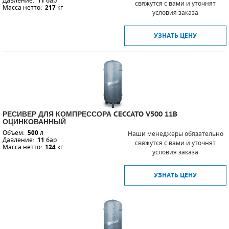
Давление:
11
бар
свяжутся с вами и уточнят
Масса нетто:
217
кг
условия заказа
СМЕННЫЕ ЭЛЕМЕНТЫ МАГИСТРАЛЬНЫХ
ФИЛЬТРОВ
УЗНАТЬ ЦЕНУ
ДЛЯ АДСОРБЦИОННЫХ ОСУШИТЕЛЕЙ
ЭЛЕКТРОДВИГАТЕЛИ
БЕНЗИНОВЫЕ ДВИГАТЕЛИ
РЕСИВЕР ДЛЯ КОМПРЕССОРА CECCATO V500 11B
ДИЗЕЛЬНЫЕ ДВИГАТЕЛИ
ОЦИНКОВАННЫЙ
Объем:
500
л
Наши менеджеры обязательно
ДЕТАЛИ ДВС
Давление:
11
бар
свяжутся с вами и уточнят
Масса нетто:
124
кг
условия заказа
ФИЛЬТРЫ ТОПЛИВНЫЕ
УЗНАТЬ ЦЕНУ
МОТОРНОЕ МАСЛО
РАДИАТОРЫ
ПОДШИПНИКИ