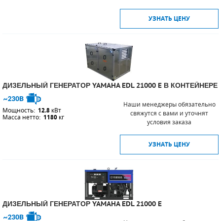
УЗНАТЬ ЦЕНУ
ПОРШНЕВЫЕ БЛОКИ
ДЕТАЛИ ПОРШНЕВЫХ КОМПРЕССОРОВ
ДЕТАЛИ СПИРАЛЬНЫХ КОМПРЕССОРОВ
ДЕТАЛИ НАСОСНОЙ ЧАСТИ
ДИЗЕЛЬНЫЙ ГЕНЕРАТОР YAMAHA EDL 21000 E В КОНТЕЙНЕРЕ
Наши менеджеры обязательно
ДЕТАЛИ ПОГРУЖНЫХ НАСОСОВ
Мощность:
12.8
кВт
свяжутся с вами и уточнят
Масса нетто:
1180
кг
условия заказа
ШЛАНГИ ДЛЯ МОТОПОМП
УЗНАТЬ ЦЕНУ
ДЛЯ ВАКУУМНЫХ НАСОСОВ
ДИЗЕЛЬНЫЙ ГЕНЕРАТОР YAMAHA EDL 21000 E