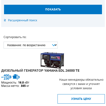
САДОВАЯ ТЕХНИКА
КАНАЛИЗАЦИОННЫЕ НАСОСЫ
ТАЛИ И ТЕЛЬФЕРЫ
КОНТРОЛЛЕРЫ (БЛОКИ УПРАВЛЕНИЯ)
ЧИЛЛЕРЫ
БЕНЗИНОВЫЕ МОТОПОМПЫ
ОСВЕТИТЕЛЬНЫЕ МАЧТЫ
ПРЕДОХРАНИТЕЛЬНЫЕ КЛАПАНЫ
КОНТЕЙНЕРЫ ДЛЯ ОБОРУДОВАНИЯ
ДИЗЕЛЬНЫЕ МОТОПОМПЫ
ЛЕНТОЧНОПИЛЬНЫЕ СТАНКИ
ВПУСКНЫЕ КЛАПАНЫ
Сортировать по:
ОБРАТНЫЕ КЛАПАНЫ
КЛАПАНЫ МИНИМАЛЬНОГО ДАВЛЕНИЯ
РЕЛЕ ДАВЛЕНИЯ ДЛЯ ДЛЯ КОМПРЕССОРОВ
ДИЗЕЛЬНЫЙ ГЕНЕРАТОР YAMAHA EDL 26000 TE
ДАТЧИКИ
Наши менеджеры обязательно
Мощность:
16.8
кВт
РУКАВА ВЫСОКОГО ДАВЛЕНИЯ (РВД)
свяжутся с вами и уточнят
Масса нетто:
385
кг
условия заказа
ЗАПЧАСТИ ДЛЯ ВИНТОВЫХ КОМПРЕССОРОВ
УЗНАТЬ ЦЕНУ
КОНДЕНСАТООТВОДЧИКИ