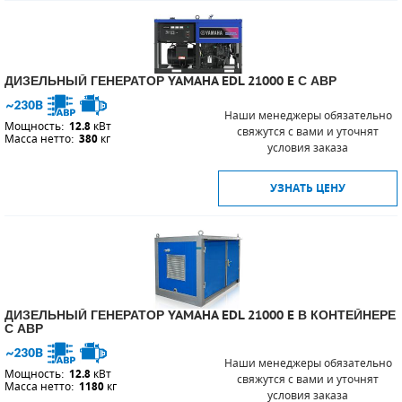
СМЕННЫЕ ЭЛЕМЕНТЫ МАГИСТРАЛЬНЫХ
ФИЛЬТРОВ
ДИЗЕЛЬНЫЙ ГЕНЕРАТОР YAMAHA EDL 21000 E С АВР
ДЛЯ АДСОРБЦИОННЫХ ОСУШИТЕЛЕЙ
Наши менеджеры обязательно
ЭЛЕКТРОДВИГАТЕЛИ
Мощность:
12.8
кВт
свяжутся с вами и уточнят
Масса нетто:
380
кг
условия заказа
БЕНЗИНОВЫЕ ДВИГАТЕЛИ
УЗНАТЬ ЦЕНУ
ДИЗЕЛЬНЫЕ ДВИГАТЕЛИ
ДЕТАЛИ ДВС
ФИЛЬТРЫ ТОПЛИВНЫЕ
ДИЗЕЛЬНЫЙ ГЕНЕРАТОР YAMAHA EDL 21000 E В КОНТЕЙНЕРЕ
МОТОРНОЕ МАСЛО
С АВР
РАДИАТОРЫ
Наши менеджеры обязательно
Мощность:
12.8
кВт
свяжутся с вами и уточнят
Масса нетто:
1180
кг
условия заказа
ПОДШИПНИКИ