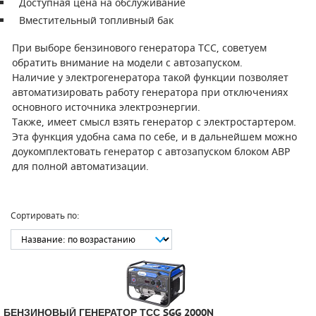
Доступная цена на обслуживание
Вместительный топливный бак
ПОРШНЕВЫЕ БЛОКИ
При выборе бензинового генератора ТСС, советуем
ДЕТАЛИ ПОРШНЕВЫХ КОМПРЕССОРОВ
обратить внимание на модели с автозапуском.
Наличие у электрогенератора такой функции позволяет
ДЕТАЛИ СПИРАЛЬНЫХ КОМПРЕССОРОВ
автоматизировать работу генератора при отключениях
основного источника электроэнергии.
ДЕТАЛИ НАСОСНОЙ ЧАСТИ
Также, имеет смысл взять генератор с электростартером.
Эта функция удобна сама по себе, и в дальнейшем можно
доукомплектовать генератор с автозапуском блоком АВР
ДЕТАЛИ ПОГРУЖНЫХ НАСОСОВ
для полной автоматизации.
ШЛАНГИ ДЛЯ МОТОПОМП
ДЛЯ ВАКУУМНЫХ НАСОСОВ
Сортировать по:
БЕНЗИНОВЫЙ ГЕНЕРАТОР ТСС SGG 2000N