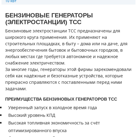
10 кВт
СМЕННЫЕ ЭЛЕМЕНТЫ МАГИСТРАЛЬНЫХ
БЕНЗИНОВЫЕ ГЕНЕРАТОРЫ
ФИЛЬТРОВ
(ЭЛЕКТРОСТАНЦИИ) ТСС
ДЛЯ АДСОРБЦИОННЫХ ОСУШИТЕЛЕЙ
Бензиновые электростанции ТСС предназначены для
широкого круга применения. Их применяют на
ЭЛЕКТРОДВИГАТЕЛИ
строительных площадках, в быту – дома или на даче, для
энергообеспечения бытовок и бытовочных городков, в
БЕНЗИНОВЫЕ ДВИГАТЕЛИ
любых местах где требуется автономное и надежное
снабжение электричеством.
ДИЗЕЛЬНЫЕ ДВИГАТЕЛИ
За многие годы, генераторы этой фирмы зарекомендовали
себя как надёжные и безотказные устройства, которые
ДЕТАЛИ ДВС
прекрасно справляются с поставленными перед ними
задачами.
ФИЛЬТРЫ ТОПЛИВНЫЕ
ПРЕИМУЩЕСТВА БЕНЗИНОВЫХ ГЕНЕРАТОРОВ ТСС
Уверенный запуск в холодное время года
МОТОРНОЕ МАСЛО
Высокий уровень КПД
РАДИАТОРЫ
Высокая топливная экономичность за счёт
оптимизированного впуска
ПОДШИПНИКИ