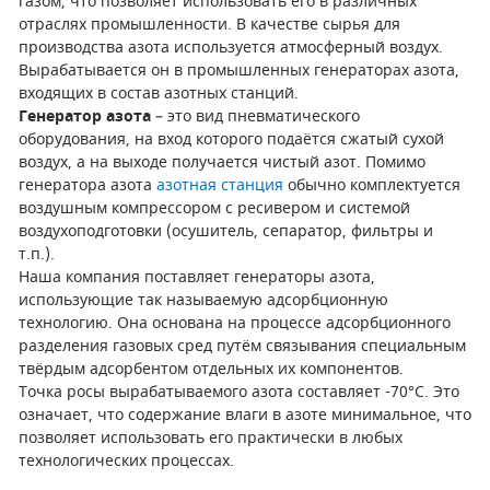
газом, что позволяет использовать его в различных
отраслях промышленности. В качестве сырья для
производства азота используется атмосферный воздух.
САДОВАЯ ТЕХНИКА
КАНАЛИЗАЦИОННЫЕ НАСОСЫ
ТАЛИ И ТЕЛЬФЕРЫ
КОНТРОЛЛЕРЫ (БЛОКИ УПРАВЛЕНИЯ)
Вырабатывается он в промышленных генераторах азота,
входящих в состав азотных станций.
ЧИЛЛЕРЫ
БЕНЗИНОВЫЕ МОТОПОМПЫ
ОСВЕТИТЕЛЬНЫЕ МАЧТЫ
ПРЕДОХРАНИТЕЛЬНЫЕ КЛАПАНЫ
Генератор азота
– это вид пневматического
оборудования, на вход которого подаётся сжатый сухой
КОНТЕЙНЕРЫ ДЛЯ ОБОРУДОВАНИЯ
ДИЗЕЛЬНЫЕ МОТОПОМПЫ
ЛЕНТОЧНОПИЛЬНЫЕ СТАНКИ
ВПУСКНЫЕ КЛАПАНЫ
воздух, а на выходе получается чистый азот. Помимо
генератора азота
азотная станция
обычно комплектуется
ОБРАТНЫЕ КЛАПАНЫ
воздушным компрессором с ресивером и системой
воздухоподготовки (осушитель, сепаратор, фильтры и
КЛАПАНЫ МИНИМАЛЬНОГО ДАВЛЕНИЯ
т.п.).
Наша компания поставляет генераторы азота,
РЕЛЕ ДАВЛЕНИЯ ДЛЯ ДЛЯ КОМПРЕССОРОВ
использующие так называемую адсорбционную
технологию. Она основана на процессе адсорбционного
ДАТЧИКИ
разделения газовых сред путём связывания специальным
твёрдым адсорбентом отдельных их компонентов.
РУКАВА ВЫСОКОГО ДАВЛЕНИЯ (РВД)
Точка росы вырабатываемого азота составляет -70°С. Это
означает, что содержание влаги в азоте минимальное, что
ЗАПЧАСТИ ДЛЯ ВИНТОВЫХ КОМПРЕССОРОВ
позволяет использовать его практически в любых
технологических процессах.
КОНДЕНСАТООТВОДЧИКИ