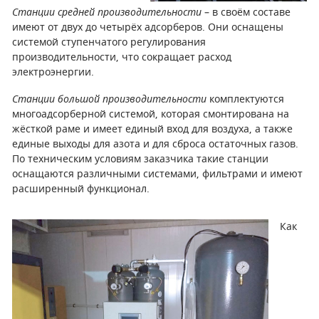
Станции средней производительности
– в своём составе
имеют от двух до четырёх адсорберов. Они оснащены
ПОРШНЕВЫЕ БЛОКИ
системой ступенчатого регулирования
производительности, что сокращает расход
ДЕТАЛИ ПОРШНЕВЫХ КОМПРЕССОРОВ
электроэнергии.
ДЕТАЛИ СПИРАЛЬНЫХ КОМПРЕССОРОВ
Станции большой производительности
комплектуются
многоадсорберной системой, которая смонтирована на
ДЕТАЛИ НАСОСНОЙ ЧАСТИ
жёсткой раме и имеет единый вход для воздуха, а также
единые выходы для азота и для сброса остаточных газов.
ДЕТАЛИ ПОГРУЖНЫХ НАСОСОВ
По техническим условиям заказчика такие станции
оснащаются различными системами, фильтрами и имеют
ШЛАНГИ ДЛЯ МОТОПОМП
расширенный функционал.
ДЛЯ ВАКУУМНЫХ НАСОСОВ
Как