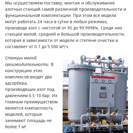
Мы осуществляем поставку, монтаж и обслуживание
азотных станций самой различной производительности и
СМЕННЫЕ ЭЛЕМЕНТЫ МАГИСТРАЛЬНЫХ
ФИЛЬТРОВ
функциональной комплектации. При этом все модели
могут работать 24 часа в сутки в любых режимах,
ДЛЯ АДСОРБЦИОННЫХ ОСУШИТЕЛЕЙ
производя азот с чистотой от 95 до 99.9998%. Среди них
станции малой, средней и большой производительности,
которая в зависимости от модели и степени очистки и
ЭЛЕКТРОДВИГАТЕЛИ
составляет от 0.7 до 5 500 м³/ч.
БЕНЗИНОВЫЕ ДВИГАТЕЛИ
Станции малой
производительности.
В
ДИЗЕЛЬНЫЕ ДВИГАТЕЛИ
конструкцию этих
комплексов входят два
ДЕТАЛИ ДВС
адсорбера,
производящих азот под
ФИЛЬТРЫ ТОПЛИВНЫЕ
давлением 0.5-10 бар. Их
главным преимуществом
МОТОРНОЕ МАСЛО
является компактность
моделей, которые
РАДИАТОРЫ
занимают площадь не
более 1 м².
ПОДШИПНИКИ