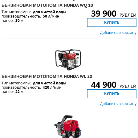
БЕНЗИНОВАЯ МОТОПОМПА HONDA WQ 10
СМЕННЫЕ ЭЛЕМЕНТЫ МАГИСТРАЛЬНЫХ
39 900
Тип мотопомпы:
для чистой воды
ФИЛЬТРОВ
РУБЛЕЙ
производительность:
50
л/мин
напор:
30
м
КУПИТЬ
ДЛЯ АДСОРБЦИОННЫХ ОСУШИТЕЛЕЙ
Добавить в корзину
ЭЛЕКТРОДВИГАТЕЛИ
БЕНЗИНОВЫЕ ДВИГАТЕЛИ
ДИЗЕЛЬНЫЕ ДВИГАТЕЛИ
БЕНЗИНОВАЯ МОТОПОМПА HONDA WL 20
44 900
ДЕТАЛИ ДВС
Тип мотопомпы:
для чистой воды
РУБЛЕЙ
производительность:
420
л/мин
напор:
22
м
КУПИТЬ
ФИЛЬТРЫ ТОПЛИВНЫЕ
Добавить в корзину
МОТОРНОЕ МАСЛО
РАДИАТОРЫ
ПОДШИПНИКИ