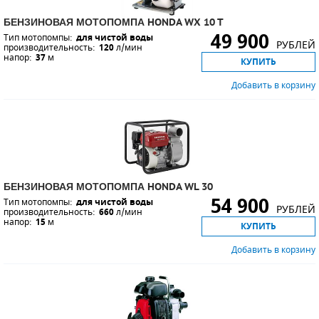
БЕНЗИНОВАЯ МОТОПОМПА HONDA WX 10 T
ПОРШНЕВЫЕ БЛОКИ
49 900
Тип мотопомпы:
для чистой воды
РУБЛЕЙ
производительность:
120
л/мин
напор:
37
м
ДЕТАЛИ ПОРШНЕВЫХ КОМПРЕССОРОВ
КУПИТЬ
Добавить в корзину
ДЕТАЛИ СПИРАЛЬНЫХ КОМПРЕССОРОВ
ДЕТАЛИ НАСОСНОЙ ЧАСТИ
ДЕТАЛИ ПОГРУЖНЫХ НАСОСОВ
ШЛАНГИ ДЛЯ МОТОПОМП
БЕНЗИНОВАЯ МОТОПОМПА HONDA WL 30
54 900
Тип мотопомпы:
для чистой воды
РУБЛЕЙ
производительность:
660
л/мин
ДЛЯ ВАКУУМНЫХ НАСОСОВ
напор:
15
м
КУПИТЬ
Добавить в корзину