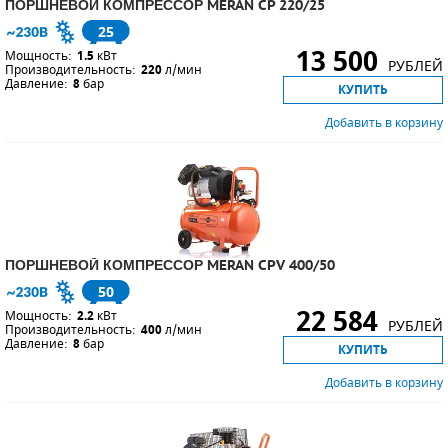
ПОРШНЕВОЙ КОМПРЕССОР MERAN CP 220/25
25
СМЕННЫЕ ЭЛЕМЕНТЫ МАГИСТРАЛЬНЫХ
ФИЛЬТРОВ
13 500
Мощность:
1.5
кВт
РУБЛЕЙ
Производительность:
220
л/мин
Давление:
8
бар
КУПИТЬ
ДЛЯ АДСОРБЦИОННЫХ ОСУШИТЕЛЕЙ
Добавить в корзину
ЭЛЕКТРОДВИГАТЕЛИ
БЕНЗИНОВЫЕ ДВИГАТЕЛИ
ДИЗЕЛЬНЫЕ ДВИГАТЕЛИ
ПОРШНЕВОЙ КОМПРЕССОР MERAN CPV 400/50
ДЕТАЛИ ДВС
50
22 584
ФИЛЬТРЫ ТОПЛИВНЫЕ
Мощность:
2.2
кВт
РУБЛЕЙ
Производительность:
400
л/мин
Давление:
8
бар
КУПИТЬ
МОТОРНОЕ МАСЛО
Добавить в корзину
РАДИАТОРЫ
ПОДШИПНИКИ