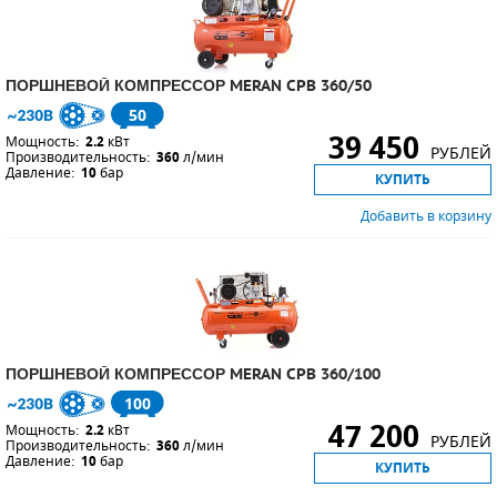
ПОРШНЕВЫЕ БЛОКИ
ПОРШНЕВОЙ КОМПРЕССОР MERAN CPB 360/50
ДЕТАЛИ ПОРШНЕВЫХ КОМПРЕССОРОВ
50
39 450
Мощность:
ДЕТАЛИ СПИРАЛЬНЫХ КОМПРЕССОРОВ
2.2
кВт
РУБЛЕЙ
Производительность:
360
л/мин
Давление:
10
бар
КУПИТЬ
ДЕТАЛИ НАСОСНОЙ ЧАСТИ
Добавить в корзину
ДЕТАЛИ ПОГРУЖНЫХ НАСОСОВ
ШЛАНГИ ДЛЯ МОТОПОМП
ДЛЯ ВАКУУМНЫХ НАСОСОВ
ПОРШНЕВОЙ КОМПРЕССОР MERAN CPB 360/100
100
47 200
Мощность:
2.2
кВт
РУБЛЕЙ
Производительность:
360
л/мин
Давление:
10
бар
КУПИТЬ