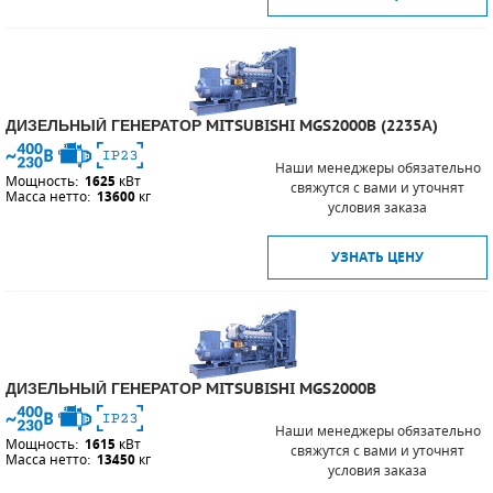
ПОРШНЕВЫЕ БЛОКИ
ДЕТАЛИ ПОРШНЕВЫХ КОМПРЕССОРОВ
ДИЗЕЛЬНЫЙ ГЕНЕРАТОР MITSUBISHI MGS2000B (2235А)
ДЕТАЛИ СПИРАЛЬНЫХ КОМПРЕССОРОВ
Наши менеджеры обязательно
Мощность:
1625
кВт
свяжутся с вами и уточнят
ДЕТАЛИ НАСОСНОЙ ЧАСТИ
Масса нетто:
13600
кг
условия заказа
ДЕТАЛИ ПОГРУЖНЫХ НАСОСОВ
УЗНАТЬ ЦЕНУ
ШЛАНГИ ДЛЯ МОТОПОМП
ДЛЯ ВАКУУМНЫХ НАСОСОВ
ДИЗЕЛЬНЫЙ ГЕНЕРАТОР MITSUBISHI MGS2000B
Наши менеджеры обязательно
Мощность:
1615
кВт
свяжутся с вами и уточнят
Масса нетто:
13450
кг
условия заказа