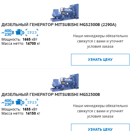
СМЕННЫЕ ЭЛЕМЕНТЫ МАГИСТРАЛЬНЫХ
ФИЛЬТРОВ
ДИЗЕЛЬНЫЙ ГЕНЕРАТОР MITSUBISHI MGS2500B (2290А)
ДЛЯ АДСОРБЦИОННЫХ ОСУШИТЕЛЕЙ
Наши менеджеры обязательно
Мощность:
1665
кВт
ЭЛЕКТРОДВИГАТЕЛИ
свяжутся с вами и уточнят
Масса нетто:
14700
кг
условия заказа
БЕНЗИНОВЫЕ ДВИГАТЕЛИ
УЗНАТЬ ЦЕНУ
ДИЗЕЛЬНЫЕ ДВИГАТЕЛИ
ДЕТАЛИ ДВС
ФИЛЬТРЫ ТОПЛИВНЫЕ
ДИЗЕЛЬНЫЙ ГЕНЕРАТОР MITSUBISHI MGS2500B
МОТОРНОЕ МАСЛО
Наши менеджеры обязательно
Мощность:
1655
кВт
свяжутся с вами и уточнят
Масса нетто:
14150
кг
условия заказа
РАДИАТОРЫ
УЗНАТЬ ЦЕНУ
ПОДШИПНИКИ