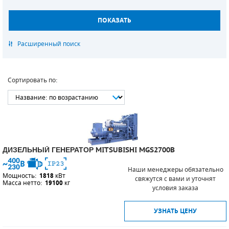
САДОВАЯ ТЕХНИКА
КАНАЛИЗАЦИОННЫЕ НАСОСЫ
ТАЛИ И ТЕЛЬФЕРЫ
КОНТРОЛЛЕРЫ (БЛОКИ УПРАВЛЕНИЯ)
ЧИЛЛЕРЫ
БЕНЗИНОВЫЕ МОТОПОМПЫ
ОСВЕТИТЕЛЬНЫЕ МАЧТЫ
ПРЕДОХРАНИТЕЛЬНЫЕ КЛАПАНЫ
КОНТЕЙНЕРЫ ДЛЯ ОБОРУДОВАНИЯ
ДИЗЕЛЬНЫЕ МОТОПОМПЫ
ЛЕНТОЧНОПИЛЬНЫЕ СТАНКИ
ВПУСКНЫЕ КЛАПАНЫ
Сортировать по:
ОБРАТНЫЕ КЛАПАНЫ
КЛАПАНЫ МИНИМАЛЬНОГО ДАВЛЕНИЯ
РЕЛЕ ДАВЛЕНИЯ ДЛЯ ДЛЯ КОМПРЕССОРОВ
ДИЗЕЛЬНЫЙ ГЕНЕРАТОР MITSUBISHI MGS2700B
ДАТЧИКИ
Наши менеджеры обязательно
Мощность:
1818
кВт
РУКАВА ВЫСОКОГО ДАВЛЕНИЯ (РВД)
свяжутся с вами и уточнят
Масса нетто:
19100
кг
условия заказа
ЗАПЧАСТИ ДЛЯ ВИНТОВЫХ КОМПРЕССОРОВ
УЗНАТЬ ЦЕНУ
КОНДЕНСАТООТВОДЧИКИ