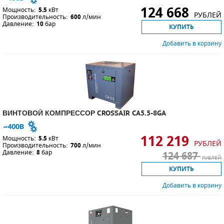
124 668
Мощность:
5.5
кВт
РУБЛЕЙ
Производительность:
600
л/мин
ПОРШНЕВЫЕ БЛОКИ
Давление:
10
бар
КУПИТЬ
ДЕТАЛИ ПОРШНЕВЫХ КОМПРЕССОРОВ
Добавить в корзину
ДЕТАЛИ СПИРАЛЬНЫХ КОМПРЕССОРОВ
ДЕТАЛИ НАСОСНОЙ ЧАСТИ
ДЕТАЛИ ПОГРУЖНЫХ НАСОСОВ
ВИНТОВОЙ КОМПРЕССОР CROSSAIR CA5.5-8GA
ШЛАНГИ ДЛЯ МОТОПОМП
112 219
Мощность:
5.5
кВт
РУБЛЕЙ
Производительность:
700
л/мин
ДЛЯ ВАКУУМНЫХ НАСОСОВ
Давление:
8
бар
124 687
РУБЛЕЙ
КУПИТЬ
Добавить в корзину