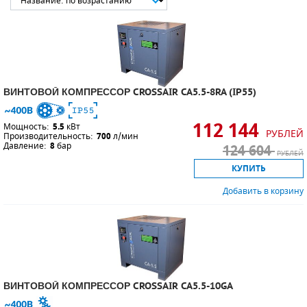
СМЕННЫЕ ЭЛЕМЕНТЫ МАГИСТРАЛЬНЫХ
ФИЛЬТРОВ
ДЛЯ АДСОРБЦИОННЫХ ОСУШИТЕЛЕЙ
ВИНТОВОЙ КОМПРЕССОР CROSSAIR CA5.5-8RA (IP55)
ЭЛЕКТРОДВИГАТЕЛИ
112 144
БЕНЗИНОВЫЕ ДВИГАТЕЛИ
Мощность:
5.5
кВт
РУБЛЕЙ
Производительность:
700
л/мин
Давление:
8
бар
124 604
ДИЗЕЛЬНЫЕ ДВИГАТЕЛИ
РУБЛЕЙ
КУПИТЬ
ДЕТАЛИ ДВС
Добавить в корзину
ФИЛЬТРЫ ТОПЛИВНЫЕ
МОТОРНОЕ МАСЛО
РАДИАТОРЫ
ВИНТОВОЙ КОМПРЕССОР CROSSAIR CA5.5-10GA
ПОДШИПНИКИ