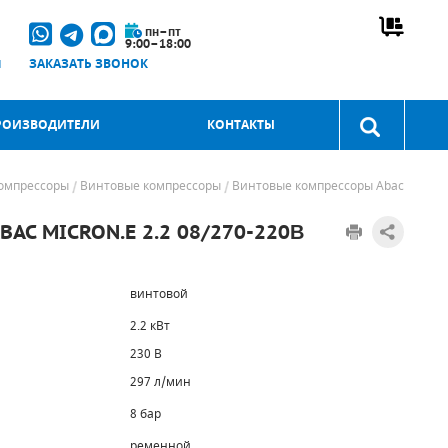
пн–пт
9:00–18:00
u
ЗАКАЗАТЬ ЗВОНОК
РОИЗВОДИТЕЛИ
КОНТАКТЫ
омпрессоры
Винтовые компрессоры
Винтовые компрессоры Abac
C MICRON.E 2.2 08/270-220В
винтовой
2.2 кВт
230 В
297 л/мин
8 бар
ременной