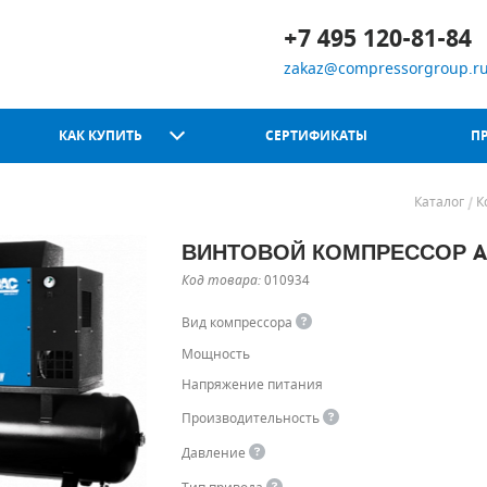
+7 495 120-81-84
zakaz@compressorgroup.r
КАК КУПИТЬ
СЕРТИФИКАТЫ
П
Каталог
К
ВИНТОВОЙ КОМПРЕССОР ABA
Chicago Pneumatic
Код товара:
010934
Вид компрессора
Мощность
Напряжение питания
Производительность
Давление