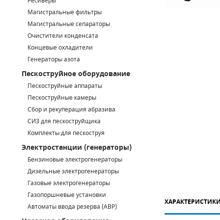
Ресиверы
Магистральные фильтры
САДОВАЯ ТЕХНИКА
КАНАЛИЗАЦИОННЫЕ НАСОСЫ
ТАЛИ И ТЕЛЬФЕРЫ
КОНТРОЛЛЕРЫ (БЛОКИ УПРАВЛЕНИЯ)
Магистральные сепараторы
Очистители конденсата
ЧИЛЛЕРЫ
БЕНЗИНОВЫЕ МОТОПОМПЫ
ОСВЕТИТЕЛЬНЫЕ МАЧТЫ
ПРЕДОХРАНИТЕЛЬНЫЕ КЛАПАНЫ
Концевые охладители
Генераторы азота
КОНТЕЙНЕРЫ ДЛЯ ОБОРУДОВАНИЯ
ДИЗЕЛЬНЫЕ МОТОПОМПЫ
ЛЕНТОЧНОПИЛЬНЫЕ СТАНКИ
ВПУСКНЫЕ КЛАПАНЫ
Пескоструйное оборудование
ОБРАТНЫЕ КЛАПАНЫ
Пескоструйные аппараты
Пескоструйные камеры
КЛАПАНЫ МИНИМАЛЬНОГО ДАВЛЕНИЯ
Сбор и рекуперация абразива
СИЗ для пескоструйщика
РЕЛЕ ДАВЛЕНИЯ ДЛЯ ДЛЯ КОМПРЕССОРОВ
Комплекты для пескоструя
Электростанции (генераторы)
ДАТЧИКИ
Бензиновые электрогенераторы
Chicago Pneumatic
Дизельные электрогенераторы
РУКАВА ВЫСОКОГО ДАВЛЕНИЯ (РВД)
Газовые электрогенераторы
ЗАПЧАСТИ ДЛЯ ВИНТОВЫХ КОМПРЕССОРОВ
Газопоршневые установки
ХАРАКТЕРИСТИК
Автоматы ввода резерва (АВР)
КОНДЕНСАТООТВОДЧИКИ