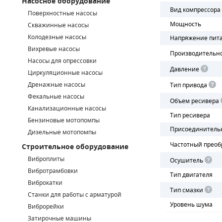
Насосное оборудование
Вид компрессора
Поверхностные насосы
СМЕННЫЕ ЭЛЕМЕНТЫ МАГИСТРАЛЬНЫХ ФИЛЬТРОВ
Мощность
Скважинные насосы
Колодезные насосы
Напряжение пит
ДЛЯ АДСОРБЦИОННЫХ ОСУШИТЕЛЕЙ
Вихревые насосы
Производительн
ЭЛЕКТРОДВИГАТЕЛИ
Насосы для опрессовки
Давление
Циркуляционные насосы
БЕНЗИНОВЫЕ ДВИГАТЕЛИ
Дренажные насосы
Тип привода
Фекальные насосы
Объем ресивера
ДИЗЕЛЬНЫЕ ДВИГАТЕЛИ
Канализационные насосы
Тип ресивера
Бензиновые мотопомпы
ДЕТАЛИ ДВС
Присоединитель
Дизельные мотопомпы
Частотный преоб
Строительное оборудование
ФИЛЬТРЫ ТОПЛИВНЫЕ
Виброплиты
Осушитель
МОТОРНОЕ МАСЛО
Вибротрамбовки
Тип двигателя
Виброкатки
Тип смазки
РАДИАТОРЫ
Станки для работы с арматурой
Уровень шума
Виброрейки
ПОДШИПНИКИ
Затирочные машины