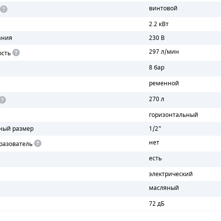
винтовой
2.2 кВт
ания
230 В
297 л/мин
ость
8 бар
ременной
270 л
горизонтальный
ный размер
1/2"
нет
разователь
есть
электрический
масляный
72 дБ