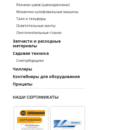
Резчики швов (швонарезчики)
ПОРШНЕВЫЕ БЛОКИ
Мозаично-шлифовальные машины
Тали и тельферы
ДЕТАЛИ ПОРШНЕВЫХ КОМПРЕССОРОВ
Осветительные мачты
Ленточнопильные станки
ДЕТАЛИ СПИРАЛЬНЫХ КОМПРЕССОРОВ
Запчасти и расходные
материалы
ДЕТАЛИ НАСОСНОЙ ЧАСТИ
Садовая техника
ДЕТАЛИ ПОГРУЖНЫХ НАСОСОВ
Снегоуборщики
Чиллеры
ШЛАНГИ ДЛЯ МОТОПОМП
Контейнеры для оборудования
Прицепы
ДЛЯ ВАКУУМНЫХ НАСОСОВ
НАШИ СЕРТИФИКАТЫ