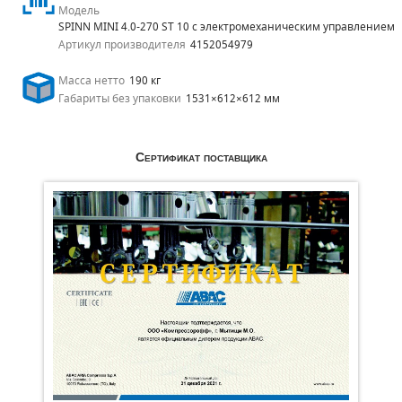
Модель
SPINN MINI 4.0-270 ST 10 с электромеханическим управлением
Артикул производителя
4152054979
Масса нетто
190 кг
Габариты без упаковки
1531×612×612 мм
Сертификат поставщика