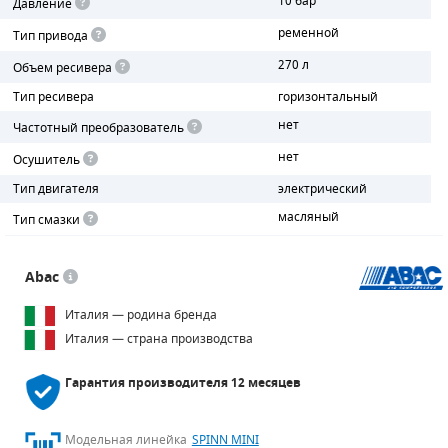
10 бар
Давление
ременной
Тип привода
ПОРШНЕВЫЕ БЛОКИ
270 л
Объем ресивера
ДЕТАЛИ ПОРШНЕВЫХ КОМПРЕССОРОВ
Тип ресивера
горизонтальный
нет
ДЕТАЛИ СПИРАЛЬНЫХ КОМПРЕССОРОВ
Частотный преобразователь
нет
Осушитель
ДЕТАЛИ НАСОСНОЙ ЧАСТИ
Тип двигателя
электрический
ДЕТАЛИ ПОГРУЖНЫХ НАСОСОВ
масляный
Тип смазки
ШЛАНГИ ДЛЯ МОТОПОМП
Abac
ДЛЯ ВАКУУМНЫХ НАСОСОВ
Италия — родина бренда
Италия — страна производства
Гарантия производителя
12 месяцев
Модельная линейка
SPINN MINI