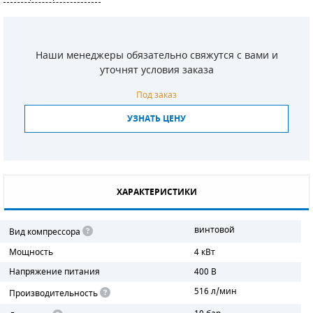
СМЕННЫЕ ЭЛЕМЕНТЫ МАГИСТРАЛЬНЫХ
ФИЛЬТРОВ
Наши менеджеры обязательно свяжутся с вами и
ДЛЯ АДСОРБЦИОННЫХ ОСУШИТЕЛЕЙ
уточнят условия заказа
ЭЛЕКТРОДВИГАТЕЛИ
Под заказ
УЗНАТЬ ЦЕНУ
БЕНЗИНОВЫЕ ДВИГАТЕЛИ
ДИЗЕЛЬНЫЕ ДВИГАТЕЛИ
ДЕТАЛИ ДВС
ХАРАКТЕРИСТИКИ
ФИЛЬТРЫ ТОПЛИВНЫЕ
винтовой
Вид компрессора
МОТОРНОЕ МАСЛО
Мощность
4 кВт
Напряжение питания
400 В
РАДИАТОРЫ
516 л/мин
Производительность
ПОДШИПНИКИ