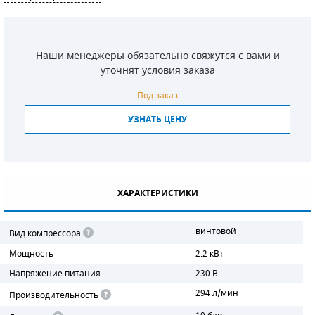
СМЕННЫЕ ЭЛЕМЕНТЫ МАГИСТРАЛЬНЫХ
ФИЛЬТРОВ
Наши менеджеры обязательно свяжутся с вами и
ДЛЯ АДСОРБЦИОННЫХ ОСУШИТЕЛЕЙ
уточнят условия заказа
ЭЛЕКТРОДВИГАТЕЛИ
Под заказ
УЗНАТЬ ЦЕНУ
БЕНЗИНОВЫЕ ДВИГАТЕЛИ
ДИЗЕЛЬНЫЕ ДВИГАТЕЛИ
ДЕТАЛИ ДВС
ХАРАКТЕРИСТИКИ
ФИЛЬТРЫ ТОПЛИВНЫЕ
винтовой
Вид компрессора
МОТОРНОЕ МАСЛО
Мощность
2.2 кВт
Напряжение питания
230 В
РАДИАТОРЫ
294 л/мин
Производительность
ПОДШИПНИКИ