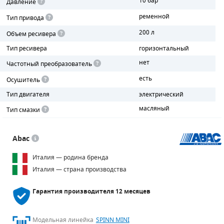
10 бар
Давление
ременной
Тип привода
ПОРШНЕВЫЕ БЛОКИ
200 л
Объем ресивера
ДЕТАЛИ ПОРШНЕВЫХ КОМПРЕССОРОВ
Тип ресивера
горизонтальный
нет
ДЕТАЛИ СПИРАЛЬНЫХ КОМПРЕССОРОВ
Частотный преобразователь
есть
Осушитель
ДЕТАЛИ НАСОСНОЙ ЧАСТИ
Тип двигателя
электрический
ДЕТАЛИ ПОГРУЖНЫХ НАСОСОВ
масляный
Тип смазки
ШЛАНГИ ДЛЯ МОТОПОМП
Abac
ДЛЯ ВАКУУМНЫХ НАСОСОВ
Италия — родина бренда
Италия — страна производства
Гарантия производителя
12 месяцев
Модельная линейка
SPINN MINI