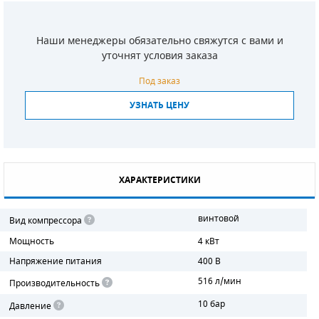
СМЕННЫЕ ЭЛЕМЕНТЫ МАГИСТРАЛЬНЫХ
ФИЛЬТРОВ
Наши менеджеры обязательно свяжутся с вами и
уточнят условия заказа
ДЛЯ АДСОРБЦИОННЫХ ОСУШИТЕЛЕЙ
Под заказ
ЭЛЕКТРОДВИГАТЕЛИ
УЗНАТЬ ЦЕНУ
БЕНЗИНОВЫЕ ДВИГАТЕЛИ
ДИЗЕЛЬНЫЕ ДВИГАТЕЛИ
ХАРАКТЕРИСТИКИ
ДЕТАЛИ ДВС
винтовой
Вид компрессора
ФИЛЬТРЫ ТОПЛИВНЫЕ
Мощность
4 кВт
МОТОРНОЕ МАСЛО
Напряжение питания
400 В
516 л/мин
Производительность
РАДИАТОРЫ
10 бар
Давление
ПОДШИПНИКИ