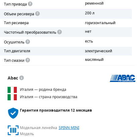
ременной
Тип привода
ПОРШНЕВЫЕ БЛОКИ
200 л
Объем ресивера
Тип ресивера
горизонтальный
ДЕТАЛИ ПОРШНЕВЫХ КОМПРЕССОРОВ
нет
Частотный преобразователь
ДЕТАЛИ СПИРАЛЬНЫХ КОМПРЕССОРОВ
есть
Осушитель
Тип двигателя
электрический
ДЕТАЛИ НАСОСНОЙ ЧАСТИ
масляный
Тип смазки
ДЕТАЛИ ПОГРУЖНЫХ НАСОСОВ
Abac
ШЛАНГИ ДЛЯ МОТОПОМП
Италия — родина бренда
ДЛЯ ВАКУУМНЫХ НАСОСОВ
Италия — страна производства
Гарантия производителя
12 месяцев
Модельная линейка
SPINN MINI
Модель