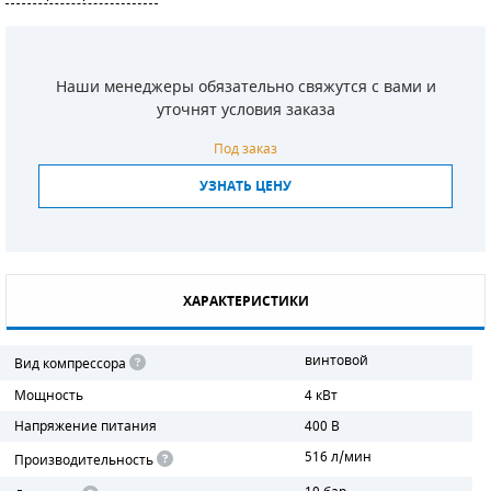
СМЕННЫЕ ЭЛЕМЕНТЫ МАГИСТРАЛЬНЫХ
ФИЛЬТРОВ
Наши менеджеры обязательно свяжутся с вами и
ДЛЯ АДСОРБЦИОННЫХ ОСУШИТЕЛЕЙ
уточнят условия заказа
ЭЛЕКТРОДВИГАТЕЛИ
Под заказ
УЗНАТЬ ЦЕНУ
БЕНЗИНОВЫЕ ДВИГАТЕЛИ
ДИЗЕЛЬНЫЕ ДВИГАТЕЛИ
ДЕТАЛИ ДВС
ХАРАКТЕРИСТИКИ
ФИЛЬТРЫ ТОПЛИВНЫЕ
винтовой
Вид компрессора
МОТОРНОЕ МАСЛО
Мощность
4 кВт
Напряжение питания
400 В
РАДИАТОРЫ
516 л/мин
Производительность
ПОДШИПНИКИ