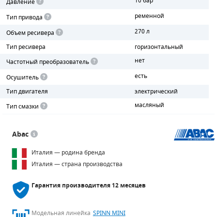
10 бар
Давление
ременной
Тип привода
ПОРШНЕВЫЕ БЛОКИ
270 л
Объем ресивера
ДЕТАЛИ ПОРШНЕВЫХ КОМПРЕССОРОВ
Тип ресивера
горизонтальный
нет
ДЕТАЛИ СПИРАЛЬНЫХ КОМПРЕССОРОВ
Частотный преобразователь
есть
Осушитель
ДЕТАЛИ НАСОСНОЙ ЧАСТИ
Тип двигателя
электрический
ДЕТАЛИ ПОГРУЖНЫХ НАСОСОВ
масляный
Тип смазки
ШЛАНГИ ДЛЯ МОТОПОМП
Abac
ДЛЯ ВАКУУМНЫХ НАСОСОВ
Италия — родина бренда
Италия — страна производства
Гарантия производителя
12 месяцев
Модельная линейка
SPINN MINI