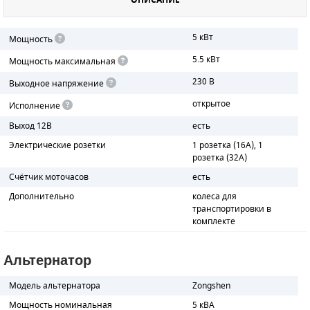
ОПИСАНИЕ
ПОРШНЕВЫЕ БЛОКИ
5 кВт
Мощность
ДЕТАЛИ ПОРШНЕВЫХ КОМПРЕССОРОВ
5.5 кВт
Мощность максимальная
230 В
Выходное напряжение
ДЕТАЛИ СПИРАЛЬНЫХ КОМПРЕССОРОВ
открытое
Исполнение
ДЕТАЛИ НАСОСНОЙ ЧАСТИ
Выход 12В
есть
Электрические розетки
1 розетка (16A), 1
ДЕТАЛИ ПОГРУЖНЫХ НАСОСОВ
розетка (32A)
Счётчик моточасов
есть
ШЛАНГИ ДЛЯ МОТОПОМП
Дополнительно
колеса для
транспортировки в
ДЛЯ ВАКУУМНЫХ НАСОСОВ
комплекте
Альтернатор
Модель альтернатора
Zongshen
Мощность номинальная
5 кВА