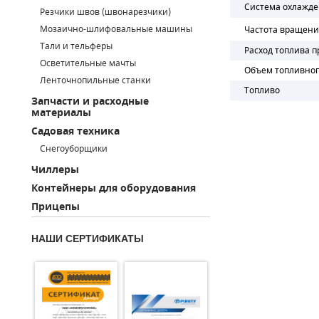
Система охлажд
Резчики швов (швонарезчики)
ПОРШНЕВЫЕ БЛОКИ
Мозаично-шлифовальные машины
Частота вращени
Тали и тельферы
ДЕТАЛИ ПОРШНЕВЫХ КОМПРЕССОРОВ
Расход топлива п
Осветительные мачты
Объем топливног
Ленточнопильные станки
ДЕТАЛИ СПИРАЛЬНЫХ КОМПРЕССОРОВ
Топливо
Запчасти и расходные
материалы
ДЕТАЛИ НАСОСНОЙ ЧАСТИ
Садовая техника
ДЕТАЛИ ПОГРУЖНЫХ НАСОСОВ
Снегоуборщики
Чиллеры
ШЛАНГИ ДЛЯ МОТОПОМП
Контейнеры для оборудования
Прицепы
ДЛЯ ВАКУУМНЫХ НАСОСОВ
НАШИ СЕРТИФИКАТЫ