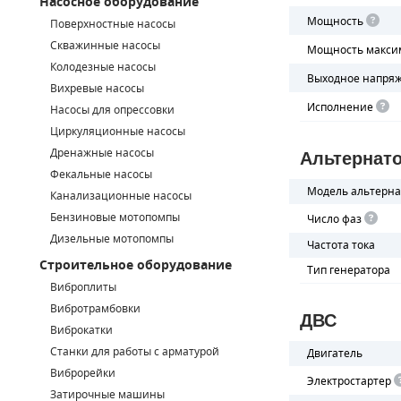
Насосное оборудование
Мощность
Поверхностные насосы
СМЕННЫЕ ЭЛЕМЕНТЫ МАГИСТРАЛЬНЫХ ФИЛЬТРОВ
Скважинные насосы
Мощность макси
Колодезные насосы
ДЛЯ АДСОРБЦИОННЫХ ОСУШИТЕЛЕЙ
Выходное напря
Вихревые насосы
Исполнение
ЭЛЕКТРОДВИГАТЕЛИ
Насосы для опрессовки
Циркуляционные насосы
БЕНЗИНОВЫЕ ДВИГАТЕЛИ
Дренажные насосы
Альтернат
Фекальные насосы
ДИЗЕЛЬНЫЕ ДВИГАТЕЛИ
Модель альтерна
Канализационные насосы
Бензиновые мотопомпы
Число фаз
ДЕТАЛИ ДВС
Дизельные мотопомпы
Частота тока
Строительное оборудование
ФИЛЬТРЫ ТОПЛИВНЫЕ
Тип генератора
Виброплиты
МОТОРНОЕ МАСЛО
Вибротрамбовки
ДВС
Виброкатки
РАДИАТОРЫ
Станки для работы с арматурой
Двигатель
Виброрейки
Электростартер
ПОДШИПНИКИ
Затирочные машины