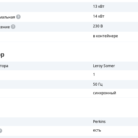
13 кВт
14 кВт
мальная
230 В
жение
в контейнере
ор
тора
Leroy Somer
1
50 Гц
синхронный
Perkins
есть