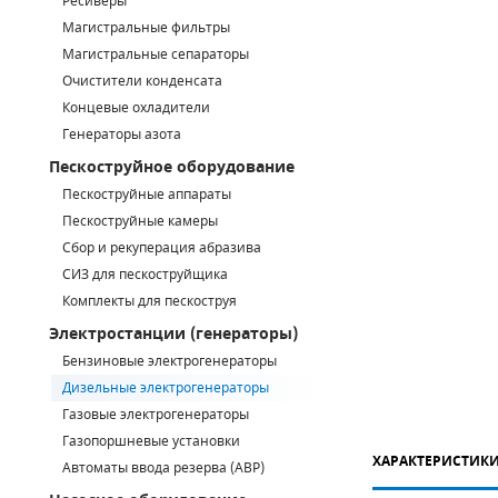
Ресиверы
Магистральные фильтры
САДОВАЯ ТЕХНИКА
КАНАЛИЗАЦИОННЫЕ НАСОСЫ
ТАЛИ И ТЕЛЬФЕРЫ
КОНТРОЛЛЕРЫ (БЛОКИ УПРАВЛЕНИЯ)
Магистральные сепараторы
Очистители конденсата
ЧИЛЛЕРЫ
БЕНЗИНОВЫЕ МОТОПОМПЫ
ОСВЕТИТЕЛЬНЫЕ МАЧТЫ
ПРЕДОХРАНИТЕЛЬНЫЕ КЛАПАНЫ
Концевые охладители
Генераторы азота
КОНТЕЙНЕРЫ ДЛЯ ОБОРУДОВАНИЯ
ДИЗЕЛЬНЫЕ МОТОПОМПЫ
ЛЕНТОЧНОПИЛЬНЫЕ СТАНКИ
ВПУСКНЫЕ КЛАПАНЫ
Пескоструйное оборудование
ОБРАТНЫЕ КЛАПАНЫ
Пескоструйные аппараты
Пескоструйные камеры
КЛАПАНЫ МИНИМАЛЬНОГО ДАВЛЕНИЯ
Сбор и рекуперация абразива
СИЗ для пескоструйщика
РЕЛЕ ДАВЛЕНИЯ ДЛЯ ДЛЯ КОМПРЕССОРОВ
Комплекты для пескоструя
Электростанции (генераторы)
ДАТЧИКИ
Бензиновые электрогенераторы
Chicago Pneumatic
Дизельные электрогенераторы
РУКАВА ВЫСОКОГО ДАВЛЕНИЯ (РВД)
Газовые электрогенераторы
ЗАПЧАСТИ ДЛЯ ВИНТОВЫХ КОМПРЕССОРОВ
Газопоршневые установки
ХАРАКТЕРИСТИК
Автоматы ввода резерва (АВР)
КОНДЕНСАТООТВОДЧИКИ