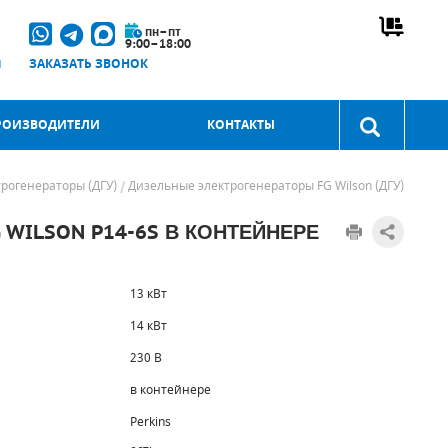
пн–пт
9:00–18:00
u
ЗАКАЗАТЬ ЗВОНОК
РОИЗВОДИТЕЛИ
КОНТАКТЫ
рогенераторы (ДГУ)
Дизельные электрогенераторы FG Wilson (ДГУ)
 WILSON P14-6S В КОНТЕЙНЕРЕ
13 кВт
14 кВт
230 В
в контейнере
Perkins