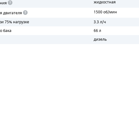
жидкостная
ения
1500 об/мин
я двигателя
ри 75% нагрузке
3.3 л/ч
о бака
66 л
дизель