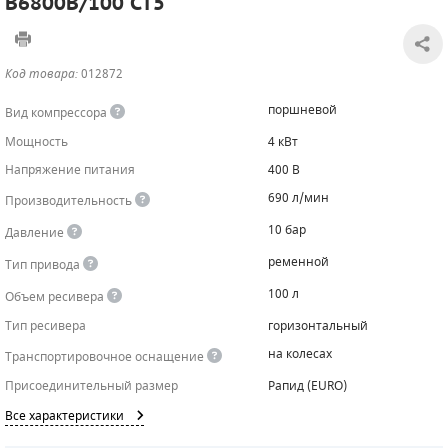
B6800B/100 CT5
САДОВАЯ ТЕХНИКА
КАНАЛИЗАЦИОННЫЕ НАСОСЫ
ТАЛИ И ТЕЛЬФЕРЫ
КОНТРОЛЛЕРЫ (БЛОКИ УПРАВЛЕНИЯ)
Код товара:
012872
ЧИЛЛЕРЫ
БЕНЗИНОВЫЕ МОТОПОМПЫ
ОСВЕТИТЕЛЬНЫЕ МАЧТЫ
ПРЕДОХРАНИТЕЛЬНЫЕ КЛАПАНЫ
поршневой
Вид компрессора
КОНТЕЙНЕРЫ ДЛЯ ОБОРУДОВАНИЯ
ДИЗЕЛЬНЫЕ МОТОПОМПЫ
ЛЕНТОЧНОПИЛЬНЫЕ СТАНКИ
ВПУСКНЫЕ КЛАПАНЫ
Мощность
4 кВт
Напряжение питания
400 В
ОБРАТНЫЕ КЛАПАНЫ
690 л/мин
Производительность
КЛАПАНЫ МИНИМАЛЬНОГО ДАВЛЕНИЯ
10 бар
Давление
РЕЛЕ ДАВЛЕНИЯ ДЛЯ ДЛЯ КОМПРЕССОРОВ
ременной
Тип привода
100 л
Объем ресивера
ДАТЧИКИ
Тип ресивера
горизонтальный
РУКАВА ВЫСОКОГО ДАВЛЕНИЯ (РВД)
на колесах
Транспортировочное оснащение
Присоединительный размер
Рапид (EURO)
ЗАПЧАСТИ ДЛЯ ВИНТОВЫХ КОМПРЕССОРОВ
Все характеристики
КОНДЕНСАТООТВОДЧИКИ