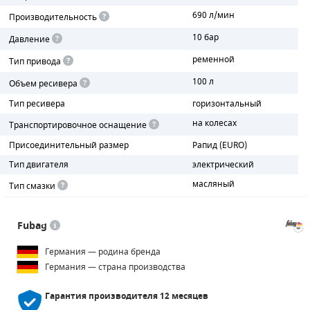
690 л/мин
Производительность
ПОРШНЕВЫЕ БЛОКИ
10 бар
Давление
ДЕТАЛИ ПОРШНЕВЫХ КОМПРЕССОРОВ
ременной
Тип привода
100 л
Объем ресивера
ДЕТАЛИ СПИРАЛЬНЫХ КОМПРЕССОРОВ
Тип ресивера
горизонтальный
ДЕТАЛИ НАСОСНОЙ ЧАСТИ
на колесах
Транспортировочное оснащение
Присоединительный размер
Рапид (EURO)
ДЕТАЛИ ПОГРУЖНЫХ НАСОСОВ
Тип двигателя
электрический
ШЛАНГИ ДЛЯ МОТОПОМП
масляный
Тип смазки
ДЛЯ ВАКУУМНЫХ НАСОСОВ
Fubag
Германия — родина бренда
Германия — страна производства
Гарантия производителя
12 месяцев