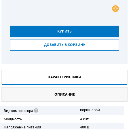
СМЕННЫЕ ЭЛЕМЕНТЫ МАГИСТРАЛЬНЫХ
ФИЛЬТРОВ
ДЛЯ АДСОРБЦИОННЫХ ОСУШИТЕЛЕЙ
КУПИТЬ
ЭЛЕКТРОДВИГАТЕЛИ
ДОБАВИТЬ В КОРЗИНУ
БЕНЗИНОВЫЕ ДВИГАТЕЛИ
ДИЗЕЛЬНЫЕ ДВИГАТЕЛИ
ДЕТАЛИ ДВС
ХАРАКТЕРИСТИКИ
ФИЛЬТРЫ ТОПЛИВНЫЕ
ОПИСАНИЕ
МОТОРНОЕ МАСЛО
поршневой
Вид компрессора
РАДИАТОРЫ
Мощность
4 кВт
Напряжение питания
400 В
ПОДШИПНИКИ