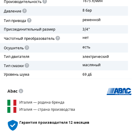
1675 л/мин
Производительность
8 бар
Давление
ПОРШНЕВЫЕ БЛОКИ
ременной
Тип привода
ДЕТАЛИ ПОРШНЕВЫХ КОМПРЕССОРОВ
Присоединительный размер
3/4"
нет
ДЕТАЛИ СПИРАЛЬНЫХ КОМПРЕССОРОВ
Частотный преобразователь
есть
Осушитель
ДЕТАЛИ НАСОСНОЙ ЧАСТИ
Тип двигателя
электрический
ДЕТАЛИ ПОГРУЖНЫХ НАСОСОВ
масляный
Тип смазки
Уровень шума
69 дБ
ШЛАНГИ ДЛЯ МОТОПОМП
ДЛЯ ВАКУУМНЫХ НАСОСОВ
Abac
Италия — родина бренда
Италия — страна производства
Гарантия производителя
12 месяцев