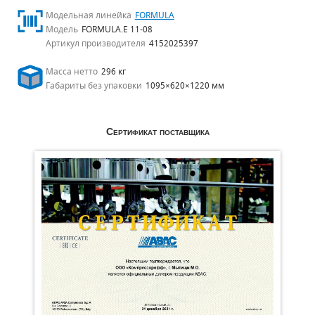
Модельная линейка
FORMULA
Модель
FORMULA.E 11-08
Артикул производителя
4152025397
Масса нетто
296 кг
Габариты без упаковки
1095×620×1220 мм
Сертификат поставщика