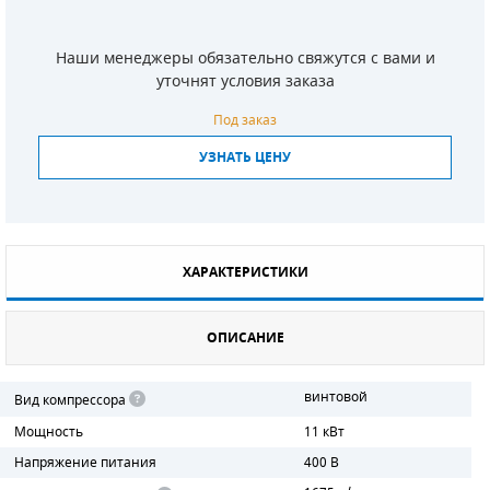
СМЕННЫЕ ЭЛЕМЕНТЫ МАГИСТРАЛЬНЫХ
ФИЛЬТРОВ
Наши менеджеры обязательно свяжутся с вами и
уточнят условия заказа
ДЛЯ АДСОРБЦИОННЫХ ОСУШИТЕЛЕЙ
Под заказ
ЭЛЕКТРОДВИГАТЕЛИ
УЗНАТЬ ЦЕНУ
БЕНЗИНОВЫЕ ДВИГАТЕЛИ
ДИЗЕЛЬНЫЕ ДВИГАТЕЛИ
ХАРАКТЕРИСТИКИ
ДЕТАЛИ ДВС
ОПИСАНИЕ
ФИЛЬТРЫ ТОПЛИВНЫЕ
МОТОРНОЕ МАСЛО
винтовой
Вид компрессора
Мощность
11 кВт
РАДИАТОРЫ
Напряжение питания
400 В
ПОДШИПНИКИ