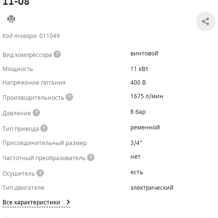
11-08
САДОВАЯ ТЕХНИКА
КАНАЛИЗАЦИОННЫЕ НАСОСЫ
ТАЛИ И ТЕЛЬФЕРЫ
КОНТРОЛЛЕРЫ (БЛОКИ УПРАВЛЕНИЯ)
Код товара:
011049
ЧИЛЛЕРЫ
БЕНЗИНОВЫЕ МОТОПОМПЫ
ОСВЕТИТЕЛЬНЫЕ МАЧТЫ
ПРЕДОХРАНИТЕЛЬНЫЕ КЛАПАНЫ
винтовой
Вид компрессора
КОНТЕЙНЕРЫ ДЛЯ ОБОРУДОВАНИЯ
ДИЗЕЛЬНЫЕ МОТОПОМПЫ
ЛЕНТОЧНОПИЛЬНЫЕ СТАНКИ
ВПУСКНЫЕ КЛАПАНЫ
Мощность
11 кВт
Напряжение питания
400 В
ОБРАТНЫЕ КЛАПАНЫ
1675 л/мин
Производительность
КЛАПАНЫ МИНИМАЛЬНОГО ДАВЛЕНИЯ
8 бар
Давление
РЕЛЕ ДАВЛЕНИЯ ДЛЯ ДЛЯ КОМПРЕССОРОВ
ременной
Тип привода
Присоединительный размер
3/4"
ДАТЧИКИ
нет
Частотный преобразователь
РУКАВА ВЫСОКОГО ДАВЛЕНИЯ (РВД)
есть
Осушитель
Тип двигателя
электрический
ЗАПЧАСТИ ДЛЯ ВИНТОВЫХ КОМПРЕССОРОВ
Все характеристики
КОНДЕНСАТООТВОДЧИКИ