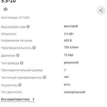
5.5-10
САДОВАЯ ТЕХНИКА
КАНАЛИЗАЦИОННЫЕ НАСОСЫ
ТАЛИ И ТЕЛЬФЕРЫ
КОНТРОЛЛЕРЫ (БЛОКИ УПРАВЛЕНИЯ)
Код товара:
011043
ЧИЛЛЕРЫ
БЕНЗИНОВЫЕ МОТОПОМПЫ
ОСВЕТИТЕЛЬНЫЕ МАЧТЫ
ПРЕДОХРАНИТЕЛЬНЫЕ КЛАПАНЫ
винтовой
Вид компрессора
КОНТЕЙНЕРЫ ДЛЯ ОБОРУДОВАНИЯ
ДИЗЕЛЬНЫЕ МОТОПОМПЫ
ЛЕНТОЧНОПИЛЬНЫЕ СТАНКИ
ВПУСКНЫЕ КЛАПАНЫ
Мощность
5.5 кВт
Напряжение питания
400 В
ОБРАТНЫЕ КЛАПАНЫ
700 л/мин
Производительность
КЛАПАНЫ МИНИМАЛЬНОГО ДАВЛЕНИЯ
10 бар
Давление
РЕЛЕ ДАВЛЕНИЯ ДЛЯ ДЛЯ КОМПРЕССОРОВ
ременной
Тип привода
Присоединительный размер
1"
ДАТЧИКИ
нет
Частотный преобразователь
РУКАВА ВЫСОКОГО ДАВЛЕНИЯ (РВД)
есть
Осушитель
Тип двигателя
электрический
ЗАПЧАСТИ ДЛЯ ВИНТОВЫХ КОМПРЕССОРОВ
Все характеристики
КОНДЕНСАТООТВОДЧИКИ