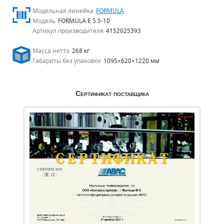
Модельная линейка
FORMULA
Модель
FORMULA.E 5.5-10
Артикул производителя
4152025393
Масса нетто
268 кг
Габариты без упаковки
1095×620×1220 мм
Сертификат поставщика