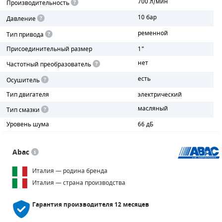
700 л/мин
Производительность
10 бар
Давление
ПОРШНЕВЫЕ БЛОКИ
ременной
Тип привода
ДЕТАЛИ ПОРШНЕВЫХ КОМПРЕССОРОВ
Присоединительный размер
1"
нет
ДЕТАЛИ СПИРАЛЬНЫХ КОМПРЕССОРОВ
Частотный преобразователь
есть
Осушитель
ДЕТАЛИ НАСОСНОЙ ЧАСТИ
Тип двигателя
электрический
ДЕТАЛИ ПОГРУЖНЫХ НАСОСОВ
масляный
Тип смазки
Уровень шума
66 дБ
ШЛАНГИ ДЛЯ МОТОПОМП
ДЛЯ ВАКУУМНЫХ НАСОСОВ
Abac
Италия — родина бренда
Италия — страна производства
Гарантия производителя
12 месяцев