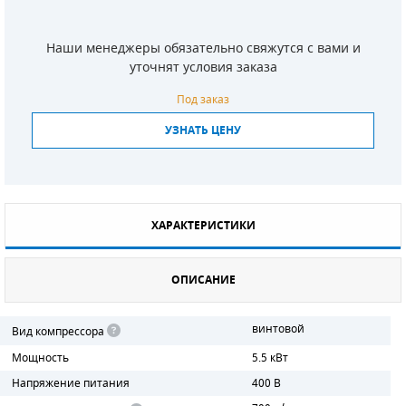
СМЕННЫЕ ЭЛЕМЕНТЫ МАГИСТРАЛЬНЫХ
ФИЛЬТРОВ
Наши менеджеры обязательно свяжутся с вами и
уточнят условия заказа
ДЛЯ АДСОРБЦИОННЫХ ОСУШИТЕЛЕЙ
Под заказ
ЭЛЕКТРОДВИГАТЕЛИ
УЗНАТЬ ЦЕНУ
БЕНЗИНОВЫЕ ДВИГАТЕЛИ
ДИЗЕЛЬНЫЕ ДВИГАТЕЛИ
ХАРАКТЕРИСТИКИ
ДЕТАЛИ ДВС
ОПИСАНИЕ
ФИЛЬТРЫ ТОПЛИВНЫЕ
МОТОРНОЕ МАСЛО
винтовой
Вид компрессора
Мощность
5.5 кВт
РАДИАТОРЫ
Напряжение питания
400 В
ПОДШИПНИКИ