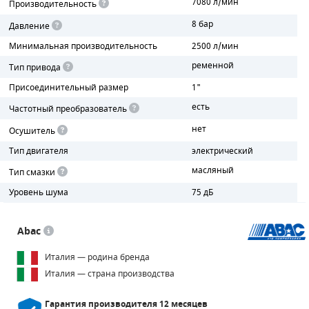
7080 л/мин
Производительность
8 бар
Давление
ПОРШНЕВЫЕ БЛОКИ
Минимальная производительность
2500 л/мин
ДЕТАЛИ ПОРШНЕВЫХ КОМПРЕССОРОВ
ременной
Тип привода
Присоединительный размер
1"
ДЕТАЛИ СПИРАЛЬНЫХ КОМПРЕССОРОВ
есть
Частотный преобразователь
ДЕТАЛИ НАСОСНОЙ ЧАСТИ
нет
Осушитель
ДЕТАЛИ ПОГРУЖНЫХ НАСОСОВ
Тип двигателя
электрический
масляный
Тип смазки
ШЛАНГИ ДЛЯ МОТОПОМП
Уровень шума
75 дБ
ДЛЯ ВАКУУМНЫХ НАСОСОВ
Abac
Италия — родина бренда
Италия — страна производства
Гарантия производителя
12 месяцев