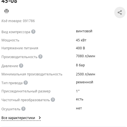
45-08
САДОВАЯ ТЕХНИКА
КАНАЛИЗАЦИОННЫЕ НАСОСЫ
ТАЛИ И ТЕЛЬФЕРЫ
КОНТРОЛЛЕРЫ (БЛОКИ УПРАВЛЕНИЯ)
Код товара:
091786
ЧИЛЛЕРЫ
БЕНЗИНОВЫЕ МОТОПОМПЫ
ОСВЕТИТЕЛЬНЫЕ МАЧТЫ
ПРЕДОХРАНИТЕЛЬНЫЕ КЛАПАНЫ
винтовой
Вид компрессора
КОНТЕЙНЕРЫ ДЛЯ ОБОРУДОВАНИЯ
ДИЗЕЛЬНЫЕ МОТОПОМПЫ
ЛЕНТОЧНОПИЛЬНЫЕ СТАНКИ
ВПУСКНЫЕ КЛАПАНЫ
Мощность
45 кВт
Напряжение питания
400 В
ОБРАТНЫЕ КЛАПАНЫ
7080 л/мин
Производительность
КЛАПАНЫ МИНИМАЛЬНОГО ДАВЛЕНИЯ
8 бар
Давление
Минимальная производительность
РЕЛЕ ДАВЛЕНИЯ ДЛЯ ДЛЯ КОМПРЕССОРОВ
2500 л/мин
ременной
Тип привода
ДАТЧИКИ
Присоединительный размер
1"
РУКАВА ВЫСОКОГО ДАВЛЕНИЯ (РВД)
есть
Частотный преобразователь
нет
Осушитель
ЗАПЧАСТИ ДЛЯ ВИНТОВЫХ КОМПРЕССОРОВ
Все характеристики
КОНДЕНСАТООТВОДЧИКИ