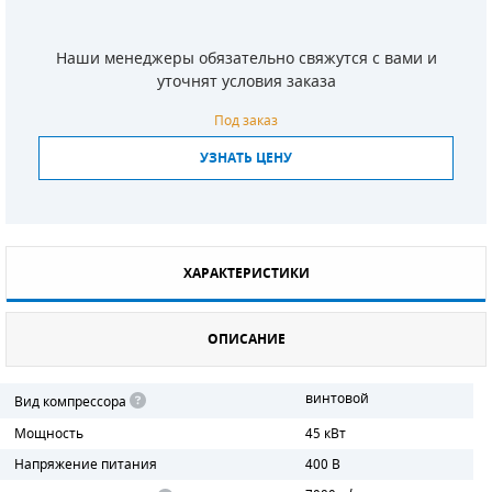
СМЕННЫЕ ЭЛЕМЕНТЫ МАГИСТРАЛЬНЫХ
ФИЛЬТРОВ
Наши менеджеры обязательно свяжутся с вами и
уточнят условия заказа
ДЛЯ АДСОРБЦИОННЫХ ОСУШИТЕЛЕЙ
Под заказ
ЭЛЕКТРОДВИГАТЕЛИ
УЗНАТЬ ЦЕНУ
БЕНЗИНОВЫЕ ДВИГАТЕЛИ
ДИЗЕЛЬНЫЕ ДВИГАТЕЛИ
ХАРАКТЕРИСТИКИ
ДЕТАЛИ ДВС
ОПИСАНИЕ
ФИЛЬТРЫ ТОПЛИВНЫЕ
МОТОРНОЕ МАСЛО
винтовой
Вид компрессора
Мощность
45 кВт
РАДИАТОРЫ
Напряжение питания
400 В
ПОДШИПНИКИ