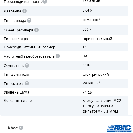
3650 л/мин
Производительность
8 бар
Давление
ПОРШНЕВЫЕ БЛОКИ
ременной
Тип привода
ДЕТАЛИ ПОРШНЕВЫХ КОМПРЕССОРОВ
500 л
Объем ресивера
ДЕТАЛИ СПИРАЛЬНЫХ КОМПРЕССОРОВ
Тип ресивера
горизонтальный
Присоединительный размер
1"
ДЕТАЛИ НАСОСНОЙ ЧАСТИ
нет
Частотный преобразователь
ДЕТАЛИ ПОГРУЖНЫХ НАСОСОВ
есть
Осушитель
Тип двигателя
электрический
ШЛАНГИ ДЛЯ МОТОПОМП
масляный
Тип смазки
ДЛЯ ВАКУУМНЫХ НАСОСОВ
Уровень шума
74 дБ
Дополнительно
Блок управления MC2
1С осушителем и
фильтрами 0.1 мг/м
Abac