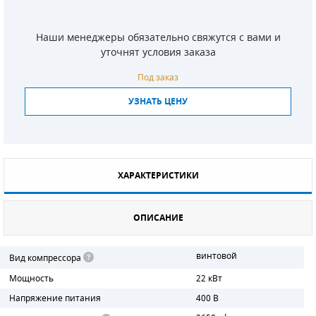
СМЕННЫЕ ЭЛЕМЕНТЫ МАГИСТРАЛЬНЫХ
ФИЛЬТРОВ
Наши менеджеры обязательно свяжутся с вами и
уточнят условия заказа
ДЛЯ АДСОРБЦИОННЫХ ОСУШИТЕЛЕЙ
Под заказ
ЭЛЕКТРОДВИГАТЕЛИ
УЗНАТЬ ЦЕНУ
БЕНЗИНОВЫЕ ДВИГАТЕЛИ
ДИЗЕЛЬНЫЕ ДВИГАТЕЛИ
ХАРАКТЕРИСТИКИ
ДЕТАЛИ ДВС
ОПИСАНИЕ
ФИЛЬТРЫ ТОПЛИВНЫЕ
МОТОРНОЕ МАСЛО
винтовой
Вид компрессора
Мощность
22 кВт
РАДИАТОРЫ
Напряжение питания
400 В
ПОДШИПНИКИ