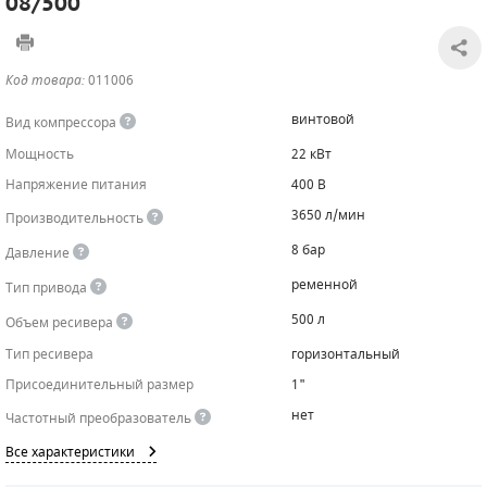
08/500
САДОВАЯ ТЕХНИКА
КАНАЛИЗАЦИОННЫЕ НАСОСЫ
ТАЛИ И ТЕЛЬФЕРЫ
КОНТРОЛЛЕРЫ (БЛОКИ УПРАВЛЕНИЯ)
Код товара:
011006
ЧИЛЛЕРЫ
БЕНЗИНОВЫЕ МОТОПОМПЫ
ОСВЕТИТЕЛЬНЫЕ МАЧТЫ
ПРЕДОХРАНИТЕЛЬНЫЕ КЛАПАНЫ
винтовой
Вид компрессора
КОНТЕЙНЕРЫ ДЛЯ ОБОРУДОВАНИЯ
ДИЗЕЛЬНЫЕ МОТОПОМПЫ
ЛЕНТОЧНОПИЛЬНЫЕ СТАНКИ
ВПУСКНЫЕ КЛАПАНЫ
Мощность
22 кВт
Напряжение питания
400 В
ОБРАТНЫЕ КЛАПАНЫ
3650 л/мин
Производительность
КЛАПАНЫ МИНИМАЛЬНОГО ДАВЛЕНИЯ
8 бар
Давление
РЕЛЕ ДАВЛЕНИЯ ДЛЯ ДЛЯ КОМПРЕССОРОВ
ременной
Тип привода
500 л
Объем ресивера
ДАТЧИКИ
Тип ресивера
горизонтальный
РУКАВА ВЫСОКОГО ДАВЛЕНИЯ (РВД)
Присоединительный размер
1"
нет
Частотный преобразователь
ЗАПЧАСТИ ДЛЯ ВИНТОВЫХ КОМПРЕССОРОВ
Все характеристики
КОНДЕНСАТООТВОДЧИКИ