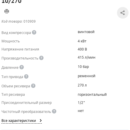
10/270
САДОВАЯ ТЕХНИКА
КАНАЛИЗАЦИОННЫЕ НАСОСЫ
ТАЛИ И ТЕЛЬФЕРЫ
КОНТРОЛЛЕРЫ (БЛОКИ УПРАВЛЕНИЯ)
Код товара:
010909
ЧИЛЛЕРЫ
БЕНЗИНОВЫЕ МОТОПОМПЫ
ОСВЕТИТЕЛЬНЫЕ МАЧТЫ
ПРЕДОХРАНИТЕЛЬНЫЕ КЛАПАНЫ
винтовой
Вид компрессора
КОНТЕЙНЕРЫ ДЛЯ ОБОРУДОВАНИЯ
ДИЗЕЛЬНЫЕ МОТОПОМПЫ
ЛЕНТОЧНОПИЛЬНЫЕ СТАНКИ
ВПУСКНЫЕ КЛАПАНЫ
Мощность
4 кВт
Напряжение питания
400 В
ОБРАТНЫЕ КЛАПАНЫ
415 л/мин
Производительность
КЛАПАНЫ МИНИМАЛЬНОГО ДАВЛЕНИЯ
10 бар
Давление
РЕЛЕ ДАВЛЕНИЯ ДЛЯ ДЛЯ КОМПРЕССОРОВ
ременной
Тип привода
270 л
Объем ресивера
ДАТЧИКИ
Тип ресивера
горизонтальный
РУКАВА ВЫСОКОГО ДАВЛЕНИЯ (РВД)
Присоединительный размер
1/2"
нет
Частотный преобразователь
ЗАПЧАСТИ ДЛЯ ВИНТОВЫХ КОМПРЕССОРОВ
Все характеристики
КОНДЕНСАТООТВОДЧИКИ