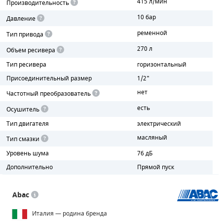
415 л/мин
Производительность
10 бар
Давление
ПОРШНЕВЫЕ БЛОКИ
ременной
Тип привода
ДЕТАЛИ ПОРШНЕВЫХ КОМПРЕССОРОВ
270 л
Объем ресивера
ДЕТАЛИ СПИРАЛЬНЫХ КОМПРЕССОРОВ
Тип ресивера
горизонтальный
Присоединительный размер
1/2"
ДЕТАЛИ НАСОСНОЙ ЧАСТИ
нет
Частотный преобразователь
ДЕТАЛИ ПОГРУЖНЫХ НАСОСОВ
есть
Осушитель
Тип двигателя
электрический
ШЛАНГИ ДЛЯ МОТОПОМП
масляный
Тип смазки
ДЛЯ ВАКУУМНЫХ НАСОСОВ
Уровень шума
76 дБ
Дополнительно
Прямой пуск
Abac
Италия — родина бренда