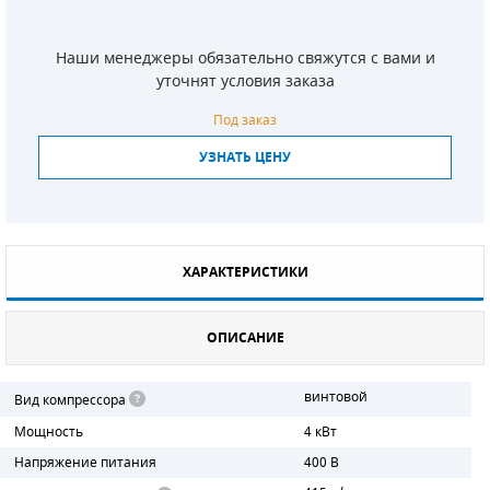
СМЕННЫЕ ЭЛЕМЕНТЫ МАГИСТРАЛЬНЫХ
ФИЛЬТРОВ
Наши менеджеры обязательно свяжутся с вами и
уточнят условия заказа
ДЛЯ АДСОРБЦИОННЫХ ОСУШИТЕЛЕЙ
Под заказ
ЭЛЕКТРОДВИГАТЕЛИ
УЗНАТЬ ЦЕНУ
БЕНЗИНОВЫЕ ДВИГАТЕЛИ
ДИЗЕЛЬНЫЕ ДВИГАТЕЛИ
ХАРАКТЕРИСТИКИ
ДЕТАЛИ ДВС
ОПИСАНИЕ
ФИЛЬТРЫ ТОПЛИВНЫЕ
МОТОРНОЕ МАСЛО
винтовой
Вид компрессора
Мощность
4 кВт
РАДИАТОРЫ
Напряжение питания
400 В
ПОДШИПНИКИ