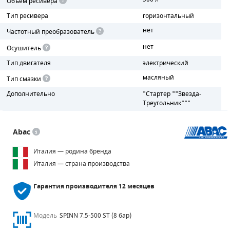
Объем ресивера
Тип ресивера
горизонтальный
ПОРШНЕВЫЕ БЛОКИ
нет
Частотный преобразователь
ДЕТАЛИ ПОРШНЕВЫХ КОМПРЕССОРОВ
нет
Осушитель
Тип двигателя
электрический
ДЕТАЛИ СПИРАЛЬНЫХ КОМПРЕССОРОВ
масляный
Тип смазки
ДЕТАЛИ НАСОСНОЙ ЧАСТИ
Дополнительно
"Стартер ""Звезда-
Треугольник"""
ДЕТАЛИ ПОГРУЖНЫХ НАСОСОВ
Abac
ШЛАНГИ ДЛЯ МОТОПОМП
Италия — родина бренда
ДЛЯ ВАКУУМНЫХ НАСОСОВ
Италия — страна производства
Гарантия производителя
12 месяцев
Модель
SPINN 7.5-500 ST (8 бар)