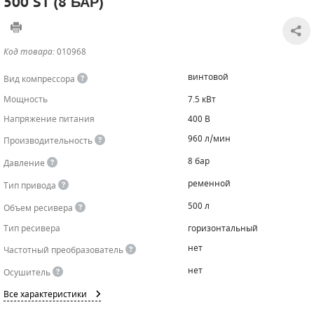
500 ST (8 БАР)
САДОВАЯ ТЕХНИКА
КАНАЛИЗАЦИОННЫЕ НАСОСЫ
ТАЛИ И ТЕЛЬФЕРЫ
КОНТРОЛЛЕРЫ (БЛОКИ УПРАВЛЕНИЯ)
Код товара:
010968
ЧИЛЛЕРЫ
БЕНЗИНОВЫЕ МОТОПОМПЫ
ОСВЕТИТЕЛЬНЫЕ МАЧТЫ
ПРЕДОХРАНИТЕЛЬНЫЕ КЛАПАНЫ
винтовой
Вид компрессора
КОНТЕЙНЕРЫ ДЛЯ ОБОРУДОВАНИЯ
ДИЗЕЛЬНЫЕ МОТОПОМПЫ
ЛЕНТОЧНОПИЛЬНЫЕ СТАНКИ
ВПУСКНЫЕ КЛАПАНЫ
Мощность
7.5 кВт
Напряжение питания
400 В
ОБРАТНЫЕ КЛАПАНЫ
960 л/мин
Производительность
КЛАПАНЫ МИНИМАЛЬНОГО ДАВЛЕНИЯ
8 бар
Давление
РЕЛЕ ДАВЛЕНИЯ ДЛЯ ДЛЯ КОМПРЕССОРОВ
ременной
Тип привода
500 л
Объем ресивера
ДАТЧИКИ
Тип ресивера
горизонтальный
РУКАВА ВЫСОКОГО ДАВЛЕНИЯ (РВД)
нет
Частотный преобразователь
нет
Осушитель
ЗАПЧАСТИ ДЛЯ ВИНТОВЫХ КОМПРЕССОРОВ
Все характеристики
КОНДЕНСАТООТВОДЧИКИ