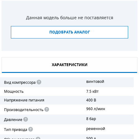
СМЕННЫЕ ЭЛЕМЕНТЫ МАГИСТРАЛЬНЫХ
ФИЛЬТРОВ
Данная модель больше не поставляется
ДЛЯ АДСОРБЦИОННЫХ ОСУШИТЕЛЕЙ
ПОДОБРАТЬ АНАЛОГ
ЭЛЕКТРОДВИГАТЕЛИ
БЕНЗИНОВЫЕ ДВИГАТЕЛИ
ХАРАКТЕРИСТИКИ
ДИЗЕЛЬНЫЕ ДВИГАТЕЛИ
винтовой
Вид компрессора
ДЕТАЛИ ДВС
Мощность
7.5 кВт
ФИЛЬТРЫ ТОПЛИВНЫЕ
Напряжение питания
400 В
960 л/мин
Производительность
МОТОРНОЕ МАСЛО
8 бар
Давление
РАДИАТОРЫ
ременной
Тип привода
ПОДШИПНИКИ
500 л