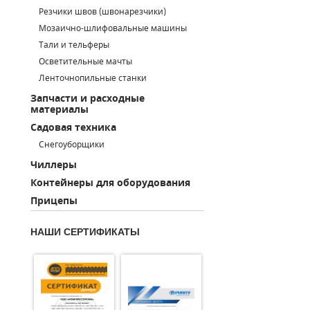
Резчики швов (швонарезчики)
ПОРШНЕВЫЕ БЛОКИ
Мозаично-шлифовальные машины
Тали и тельферы
ДЕТАЛИ ПОРШНЕВЫХ КОМПРЕССОРОВ
Осветительные мачты
Ленточнопильные станки
ДЕТАЛИ СПИРАЛЬНЫХ КОМПРЕССОРОВ
Запчасти и расходные
материалы
ДЕТАЛИ НАСОСНОЙ ЧАСТИ
Садовая техника
ДЕТАЛИ ПОГРУЖНЫХ НАСОСОВ
Снегоуборщики
Чиллеры
ШЛАНГИ ДЛЯ МОТОПОМП
Контейнеры для оборудования
Прицепы
ДЛЯ ВАКУУМНЫХ НАСОСОВ
НАШИ СЕРТИФИКАТЫ