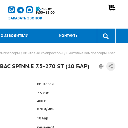
пн–пт
9:00–18:00
u
ЗАКАЗАТЬ ЗВОНОК
РОИЗВОДИТЕЛИ
КОНТАКТЫ
омпрессоры
Винтовые компрессоры
Винтовые компрессоры Abac
 SPINN.E 7.5-270 ST (10 БАР)
винтовой
7.5 кВт
400 В
870 л/мин
10 бар
ременной