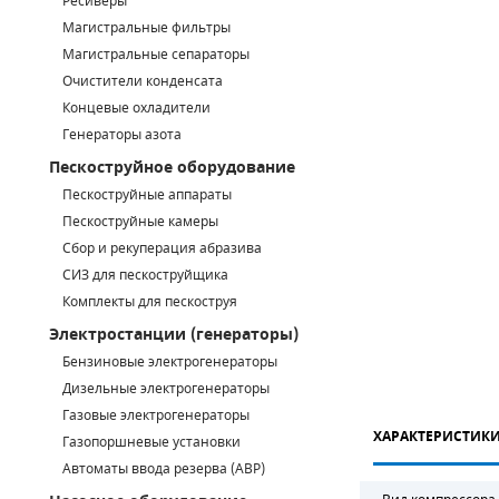
Ресиверы
Магистральные фильтры
САДОВАЯ ТЕХНИКА
КАНАЛИЗАЦИОННЫЕ НАСОСЫ
ТАЛИ И ТЕЛЬФЕРЫ
КОНТРОЛЛЕРЫ (БЛОКИ УПРАВЛЕНИЯ)
Магистральные сепараторы
Очистители конденсата
ЧИЛЛЕРЫ
БЕНЗИНОВЫЕ МОТОПОМПЫ
ОСВЕТИТЕЛЬНЫЕ МАЧТЫ
ПРЕДОХРАНИТЕЛЬНЫЕ КЛАПАНЫ
Концевые охладители
Генераторы азота
КОНТЕЙНЕРЫ ДЛЯ ОБОРУДОВАНИЯ
ДИЗЕЛЬНЫЕ МОТОПОМПЫ
ЛЕНТОЧНОПИЛЬНЫЕ СТАНКИ
ВПУСКНЫЕ КЛАПАНЫ
Пескоструйное оборудование
ОБРАТНЫЕ КЛАПАНЫ
Пескоструйные аппараты
Пескоструйные камеры
КЛАПАНЫ МИНИМАЛЬНОГО ДАВЛЕНИЯ
Сбор и рекуперация абразива
СИЗ для пескоструйщика
РЕЛЕ ДАВЛЕНИЯ ДЛЯ ДЛЯ КОМПРЕССОРОВ
Комплекты для пескоструя
Электростанции (генераторы)
ДАТЧИКИ
Бензиновые электрогенераторы
Chicago Pneumatic
Дизельные электрогенераторы
РУКАВА ВЫСОКОГО ДАВЛЕНИЯ (РВД)
Газовые электрогенераторы
ХАРАКТЕРИСТИК
ЗАПЧАСТИ ДЛЯ ВИНТОВЫХ КОМПРЕССОРОВ
Газопоршневые установки
Автоматы ввода резерва (АВР)
КОНДЕНСАТООТВОДЧИКИ