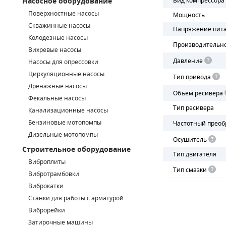
Насосное оборудование
Вид компрессора
Поверхностные насосы
Мощность
СМЕННЫЕ ЭЛЕМЕНТЫ МАГИСТРАЛЬНЫХ ФИЛЬТРОВ
Скважинные насосы
Напряжение пит
Колодезные насосы
ДЛЯ АДСОРБЦИОННЫХ ОСУШИТЕЛЕЙ
Производительн
Вихревые насосы
Давление
ЭЛЕКТРОДВИГАТЕЛИ
Насосы для опрессовки
Циркуляционные насосы
Тип привода
БЕНЗИНОВЫЕ ДВИГАТЕЛИ
Дренажные насосы
Объем ресивера
Фекальные насосы
ДИЗЕЛЬНЫЕ ДВИГАТЕЛИ
Тип ресивера
Канализационные насосы
Бензиновые мотопомпы
Частотный преоб
ДЕТАЛИ ДВС
Дизельные мотопомпы
Осушитель
Строительное оборудование
ФИЛЬТРЫ ТОПЛИВНЫЕ
Тип двигателя
Виброплиты
Тип смазки
МОТОРНОЕ МАСЛО
Вибротрамбовки
Виброкатки
РАДИАТОРЫ
Станки для работы с арматурой
Виброрейки
ПОДШИПНИКИ
Затирочные машины