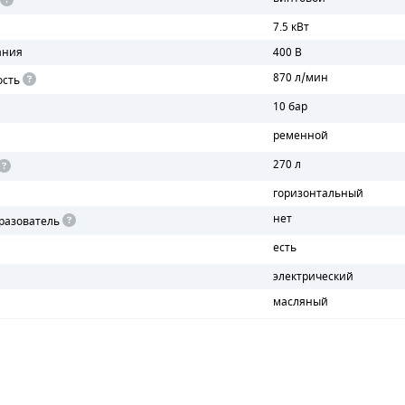
7.5 кВт
ания
400 В
870 л/мин
ость
10 бар
ременной
270 л
горизонтальный
нет
разователь
есть
электрический
масляный