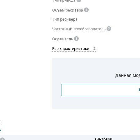
Тип привода
Объем ресивера
Тип ресивера
Частотный преобразователь
Осушитель
Все характеристики
Данная мод
И
винтовой