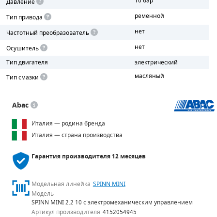
10 бар
Давление
ременной
Тип привода
ПОРШНЕВЫЕ БЛОКИ
нет
Частотный преобразователь
ДЕТАЛИ ПОРШНЕВЫХ КОМПРЕССОРОВ
нет
Осушитель
ДЕТАЛИ СПИРАЛЬНЫХ КОМПРЕССОРОВ
Тип двигателя
электрический
масляный
Тип смазки
ДЕТАЛИ НАСОСНОЙ ЧАСТИ
ДЕТАЛИ ПОГРУЖНЫХ НАСОСОВ
Abac
Италия — родина бренда
ШЛАНГИ ДЛЯ МОТОПОМП
Италия — страна производства
ДЛЯ ВАКУУМНЫХ НАСОСОВ
Гарантия производителя
12 месяцев
Модельная линейка
SPINN MINI
Модель
SPINN MINI 2.2 10 с электромеханическим управлением
Артикул производителя
4152054945