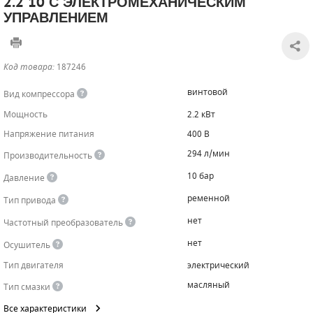
2.2 10 С ЭЛЕКТРОМЕХАНИЧЕСКИМ
УПРАВЛЕНИЕМ
САДОВАЯ ТЕХНИКА
КАНАЛИЗАЦИОННЫЕ НАСОСЫ
ТАЛИ И ТЕЛЬФЕРЫ
КОНТРОЛЛЕРЫ (БЛОКИ УПРАВЛЕНИЯ)
ЧИЛЛЕРЫ
БЕНЗИНОВЫЕ МОТОПОМПЫ
ОСВЕТИТЕЛЬНЫЕ МАЧТЫ
ПРЕДОХРАНИТЕЛЬНЫЕ КЛАПАНЫ
Код товара:
187246
КОНТЕЙНЕРЫ ДЛЯ ОБОРУДОВАНИЯ
ДИЗЕЛЬНЫЕ МОТОПОМПЫ
ЛЕНТОЧНОПИЛЬНЫЕ СТАНКИ
ВПУСКНЫЕ КЛАПАНЫ
винтовой
Вид компрессора
Мощность
2.2 кВт
ОБРАТНЫЕ КЛАПАНЫ
Напряжение питания
400 В
КЛАПАНЫ МИНИМАЛЬНОГО ДАВЛЕНИЯ
294 л/мин
Производительность
10 бар
Давление
РЕЛЕ ДАВЛЕНИЯ ДЛЯ ДЛЯ КОМПРЕССОРОВ
ременной
Тип привода
ДАТЧИКИ
нет
Частотный преобразователь
нет
РУКАВА ВЫСОКОГО ДАВЛЕНИЯ (РВД)
Осушитель
Тип двигателя
электрический
ЗАПЧАСТИ ДЛЯ ВИНТОВЫХ КОМПРЕССОРОВ
масляный
Тип смазки
КОНДЕНСАТООТВОДЧИКИ
Все характеристики