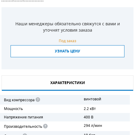
СМЕННЫЕ ЭЛЕМЕНТЫ МАГИСТРАЛЬНЫХ
ФИЛЬТРОВ
Наши менеджеры обязательно свяжутся с вами и
ДЛЯ АДСОРБЦИОННЫХ ОСУШИТЕЛЕЙ
уточнят условия заказа
ЭЛЕКТРОДВИГАТЕЛИ
Под заказ
УЗНАТЬ ЦЕНУ
БЕНЗИНОВЫЕ ДВИГАТЕЛИ
ДИЗЕЛЬНЫЕ ДВИГАТЕЛИ
ДЕТАЛИ ДВС
ХАРАКТЕРИСТИКИ
ФИЛЬТРЫ ТОПЛИВНЫЕ
винтовой
Вид компрессора
МОТОРНОЕ МАСЛО
Мощность
2.2 кВт
Напряжение питания
400 В
РАДИАТОРЫ
294 л/мин
Производительность
ПОДШИПНИКИ