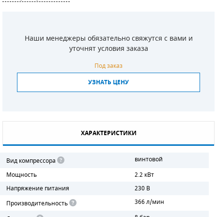
СМЕННЫЕ ЭЛЕМЕНТЫ МАГИСТРАЛЬНЫХ
ФИЛЬТРОВ
Наши менеджеры обязательно свяжутся с вами и
ДЛЯ АДСОРБЦИОННЫХ ОСУШИТЕЛЕЙ
уточнят условия заказа
ЭЛЕКТРОДВИГАТЕЛИ
Под заказ
УЗНАТЬ ЦЕНУ
БЕНЗИНОВЫЕ ДВИГАТЕЛИ
ДИЗЕЛЬНЫЕ ДВИГАТЕЛИ
ДЕТАЛИ ДВС
ХАРАКТЕРИСТИКИ
ФИЛЬТРЫ ТОПЛИВНЫЕ
винтовой
Вид компрессора
МОТОРНОЕ МАСЛО
Мощность
2.2 кВт
Напряжение питания
230 В
РАДИАТОРЫ
366 л/мин
Производительность
ПОДШИПНИКИ