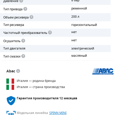
8 бар
Давление
ременной
Тип привода
ПОРШНЕВЫЕ БЛОКИ
200 л
Объем ресивера
ДЕТАЛИ ПОРШНЕВЫХ КОМПРЕССОРОВ
Тип ресивера
горизонтальный
нет
ДЕТАЛИ СПИРАЛЬНЫХ КОМПРЕССОРОВ
Частотный преобразователь
нет
Осушитель
ДЕТАЛИ НАСОСНОЙ ЧАСТИ
Тип двигателя
электрический
ДЕТАЛИ ПОГРУЖНЫХ НАСОСОВ
масляный
Тип смазки
ШЛАНГИ ДЛЯ МОТОПОМП
Abac
ДЛЯ ВАКУУМНЫХ НАСОСОВ
Италия — родина бренда
Италия — страна производства
Гарантия производителя
12 месяцев
Модельная линейка
SPINN MINI