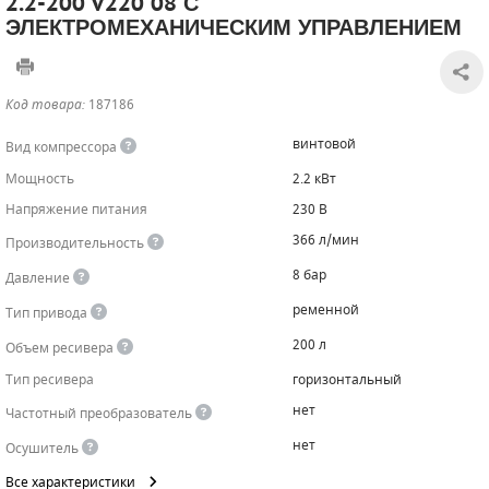
2.2-200 V220 08 С
ЭЛЕКТРОМЕХАНИЧЕСКИМ УПРАВЛЕНИЕМ
САДОВАЯ ТЕХНИКА
КАНАЛИЗАЦИОННЫЕ НАСОСЫ
ТАЛИ И ТЕЛЬФЕРЫ
КОНТРОЛЛЕРЫ (БЛОКИ УПРАВЛЕНИЯ)
ЧИЛЛЕРЫ
БЕНЗИНОВЫЕ МОТОПОМПЫ
ОСВЕТИТЕЛЬНЫЕ МАЧТЫ
ПРЕДОХРАНИТЕЛЬНЫЕ КЛАПАНЫ
Код товара:
187186
КОНТЕЙНЕРЫ ДЛЯ ОБОРУДОВАНИЯ
ДИЗЕЛЬНЫЕ МОТОПОМПЫ
ЛЕНТОЧНОПИЛЬНЫЕ СТАНКИ
ВПУСКНЫЕ КЛАПАНЫ
винтовой
Вид компрессора
Мощность
2.2 кВт
ОБРАТНЫЕ КЛАПАНЫ
Напряжение питания
230 В
КЛАПАНЫ МИНИМАЛЬНОГО ДАВЛЕНИЯ
366 л/мин
Производительность
8 бар
Давление
РЕЛЕ ДАВЛЕНИЯ ДЛЯ ДЛЯ КОМПРЕССОРОВ
ременной
Тип привода
ДАТЧИКИ
200 л
Объем ресивера
Тип ресивера
горизонтальный
РУКАВА ВЫСОКОГО ДАВЛЕНИЯ (РВД)
нет
Частотный преобразователь
ЗАПЧАСТИ ДЛЯ ВИНТОВЫХ КОМПРЕССОРОВ
нет
Осушитель
КОНДЕНСАТООТВОДЧИКИ
Все характеристики