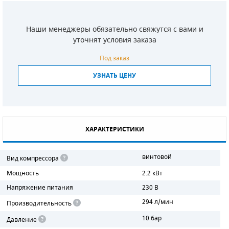
СМЕННЫЕ ЭЛЕМЕНТЫ МАГИСТРАЛЬНЫХ
ФИЛЬТРОВ
Наши менеджеры обязательно свяжутся с вами и
уточнят условия заказа
ДЛЯ АДСОРБЦИОННЫХ ОСУШИТЕЛЕЙ
Под заказ
ЭЛЕКТРОДВИГАТЕЛИ
УЗНАТЬ ЦЕНУ
БЕНЗИНОВЫЕ ДВИГАТЕЛИ
ДИЗЕЛЬНЫЕ ДВИГАТЕЛИ
ХАРАКТЕРИСТИКИ
ДЕТАЛИ ДВС
винтовой
Вид компрессора
ФИЛЬТРЫ ТОПЛИВНЫЕ
Мощность
2.2 кВт
МОТОРНОЕ МАСЛО
Напряжение питания
230 В
294 л/мин
Производительность
РАДИАТОРЫ
10 бар
Давление
ПОДШИПНИКИ