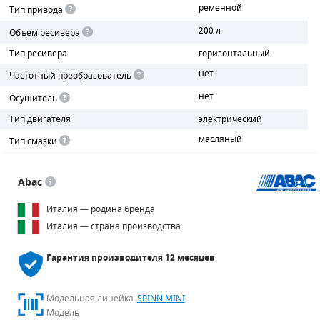
ременной
Тип привода
ПОРШНЕВЫЕ БЛОКИ
200 л
Объем ресивера
Тип ресивера
горизонтальный
ДЕТАЛИ ПОРШНЕВЫХ КОМПРЕССОРОВ
нет
Частотный преобразователь
ДЕТАЛИ СПИРАЛЬНЫХ КОМПРЕССОРОВ
нет
Осушитель
Тип двигателя
электрический
ДЕТАЛИ НАСОСНОЙ ЧАСТИ
масляный
Тип смазки
ДЕТАЛИ ПОГРУЖНЫХ НАСОСОВ
Abac
ШЛАНГИ ДЛЯ МОТОПОМП
Италия — родина бренда
ДЛЯ ВАКУУМНЫХ НАСОСОВ
Италия — страна производства
Гарантия производителя
12 месяцев
Модельная линейка
SPINN MINI
Модель