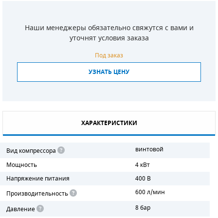
СМЕННЫЕ ЭЛЕМЕНТЫ МАГИСТРАЛЬНЫХ
ФИЛЬТРОВ
Наши менеджеры обязательно свяжутся с вами и
уточнят условия заказа
ДЛЯ АДСОРБЦИОННЫХ ОСУШИТЕЛЕЙ
Под заказ
ЭЛЕКТРОДВИГАТЕЛИ
УЗНАТЬ ЦЕНУ
БЕНЗИНОВЫЕ ДВИГАТЕЛИ
ДИЗЕЛЬНЫЕ ДВИГАТЕЛИ
ХАРАКТЕРИСТИКИ
ДЕТАЛИ ДВС
винтовой
Вид компрессора
ФИЛЬТРЫ ТОПЛИВНЫЕ
Мощность
4 кВт
МОТОРНОЕ МАСЛО
Напряжение питания
400 В
600 л/мин
Производительность
РАДИАТОРЫ
8 бар
Давление
ПОДШИПНИКИ