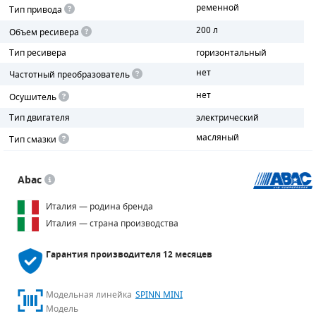
ременной
Тип привода
ПОРШНЕВЫЕ БЛОКИ
200 л
Объем ресивера
Тип ресивера
горизонтальный
ДЕТАЛИ ПОРШНЕВЫХ КОМПРЕССОРОВ
нет
Частотный преобразователь
ДЕТАЛИ СПИРАЛЬНЫХ КОМПРЕССОРОВ
нет
Осушитель
Тип двигателя
электрический
ДЕТАЛИ НАСОСНОЙ ЧАСТИ
масляный
Тип смазки
ДЕТАЛИ ПОГРУЖНЫХ НАСОСОВ
Abac
ШЛАНГИ ДЛЯ МОТОПОМП
Италия — родина бренда
ДЛЯ ВАКУУМНЫХ НАСОСОВ
Италия — страна производства
Гарантия производителя
12 месяцев
Модельная линейка
SPINN MINI
Модель