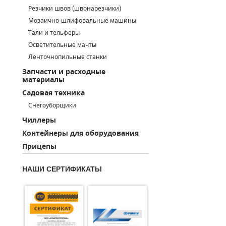
Резчики швов (швонарезчики)
ПОРШНЕВЫЕ БЛОКИ
Мозаично-шлифовальные машины
Тали и тельферы
ДЕТАЛИ ПОРШНЕВЫХ КОМПРЕССОРОВ
Осветительные мачты
Ленточнопильные станки
ДЕТАЛИ СПИРАЛЬНЫХ КОМПРЕССОРОВ
Запчасти и расходные
материалы
ДЕТАЛИ НАСОСНОЙ ЧАСТИ
Садовая техника
ДЕТАЛИ ПОГРУЖНЫХ НАСОСОВ
Снегоуборщики
Чиллеры
ШЛАНГИ ДЛЯ МОТОПОМП
Контейнеры для оборудования
Прицепы
ДЛЯ ВАКУУМНЫХ НАСОСОВ
НАШИ СЕРТИФИКАТЫ