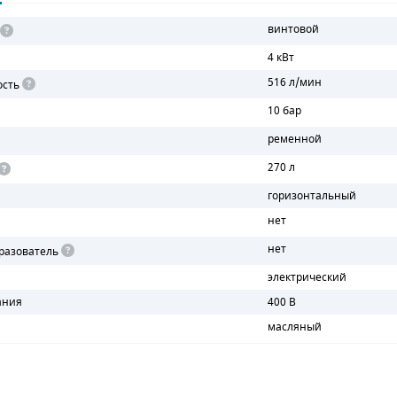
винтовой
4 кВт
516 л/мин
ость
10 бар
ременной
270 л
горизонтальный
нет
нет
разователь
электрический
ания
400 В
масляный