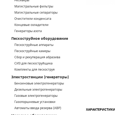
Ресиверы
Магистральные фильтры
САДОВАЯ ТЕХНИКА
КАНАЛИЗАЦИОННЫЕ НАСОСЫ
ТАЛИ И ТЕЛЬФЕРЫ
КОНТРОЛЛЕРЫ (БЛОКИ УПРАВЛЕНИЯ)
Магистральные сепараторы
Очистители конденсата
ЧИЛЛЕРЫ
БЕНЗИНОВЫЕ МОТОПОМПЫ
ОСВЕТИТЕЛЬНЫЕ МАЧТЫ
ПРЕДОХРАНИТЕЛЬНЫЕ КЛАПАНЫ
Концевые охладители
Генераторы азота
КОНТЕЙНЕРЫ ДЛЯ ОБОРУДОВАНИЯ
ДИЗЕЛЬНЫЕ МОТОПОМПЫ
ЛЕНТОЧНОПИЛЬНЫЕ СТАНКИ
ВПУСКНЫЕ КЛАПАНЫ
Пескоструйное оборудование
ОБРАТНЫЕ КЛАПАНЫ
Пескоструйные аппараты
Пескоструйные камеры
КЛАПАНЫ МИНИМАЛЬНОГО ДАВЛЕНИЯ
Сбор и рекуперация абразива
СИЗ для пескоструйщика
РЕЛЕ ДАВЛЕНИЯ ДЛЯ ДЛЯ КОМПРЕССОРОВ
Комплекты для пескоструя
Электростанции (генераторы)
ДАТЧИКИ
Бензиновые электрогенераторы
Chicago Pneumatic
Дизельные электрогенераторы
РУКАВА ВЫСОКОГО ДАВЛЕНИЯ (РВД)
Газовые электрогенераторы
ЗАПЧАСТИ ДЛЯ ВИНТОВЫХ КОМПРЕССОРОВ
Газопоршневые установки
Автоматы ввода резерва (АВР)
ХАРАКТЕРИСТИК
КОНДЕНСАТООТВОДЧИКИ