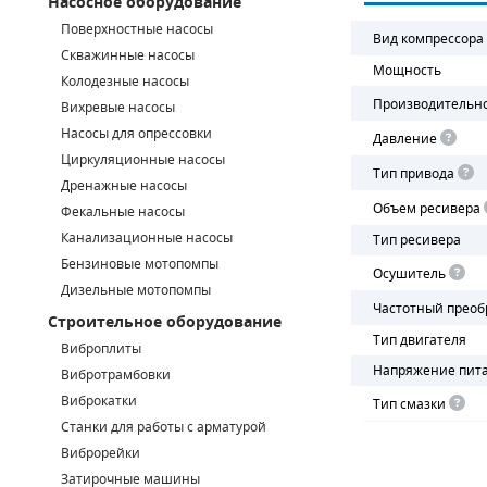
Насосное оборудование
Поверхностные насосы
СМЕННЫЕ ЭЛЕМЕНТЫ МАГИСТРАЛЬНЫХ ФИЛЬТРОВ
Вид компрессора
Скважинные насосы
Мощность
Колодезные насосы
ДЛЯ АДСОРБЦИОННЫХ ОСУШИТЕЛЕЙ
Производительн
Вихревые насосы
ЭЛЕКТРОДВИГАТЕЛИ
Насосы для опрессовки
Давление
Циркуляционные насосы
Тип привода
БЕНЗИНОВЫЕ ДВИГАТЕЛИ
Дренажные насосы
Объем ресивера
Фекальные насосы
ДИЗЕЛЬНЫЕ ДВИГАТЕЛИ
Канализационные насосы
Тип ресивера
Бензиновые мотопомпы
Осушитель
ДЕТАЛИ ДВС
Дизельные мотопомпы
Частотный преоб
Строительное оборудование
ФИЛЬТРЫ ТОПЛИВНЫЕ
Тип двигателя
Виброплиты
Напряжение пит
МОТОРНОЕ МАСЛО
Вибротрамбовки
Виброкатки
Тип смазки
РАДИАТОРЫ
Станки для работы с арматурой
Виброрейки
ПОДШИПНИКИ
Затирочные машины