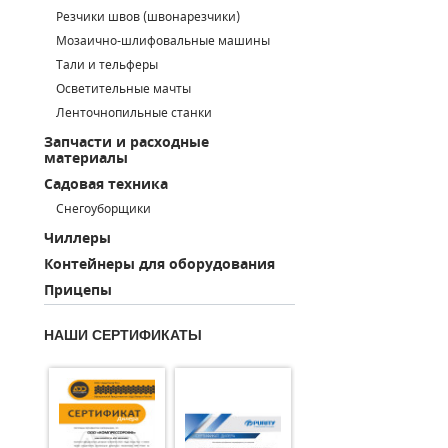
Резчики швов (швонарезчики)
ПОРШНЕВЫЕ БЛОКИ
Мозаично-шлифовальные машины
Тали и тельферы
ДЕТАЛИ ПОРШНЕВЫХ КОМПРЕССОРОВ
Осветительные мачты
Ленточнопильные станки
ДЕТАЛИ СПИРАЛЬНЫХ КОМПРЕССОРОВ
Запчасти и расходные
материалы
ДЕТАЛИ НАСОСНОЙ ЧАСТИ
Садовая техника
ДЕТАЛИ ПОГРУЖНЫХ НАСОСОВ
Снегоуборщики
Чиллеры
ШЛАНГИ ДЛЯ МОТОПОМП
Контейнеры для оборудования
Прицепы
ДЛЯ ВАКУУМНЫХ НАСОСОВ
НАШИ СЕРТИФИКАТЫ