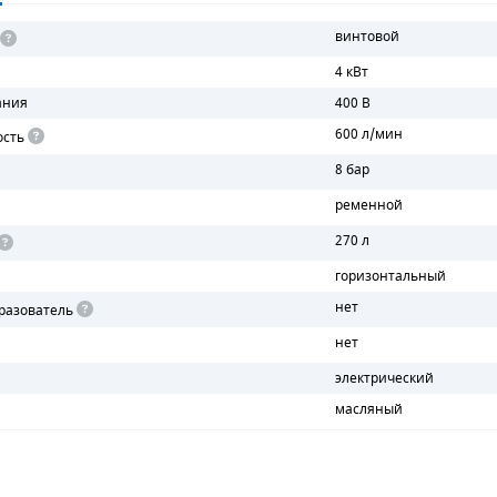
винтовой
4 кВт
ания
400 В
600 л/мин
ость
8 бар
ременной
270 л
горизонтальный
нет
разователь
нет
электрический
масляный