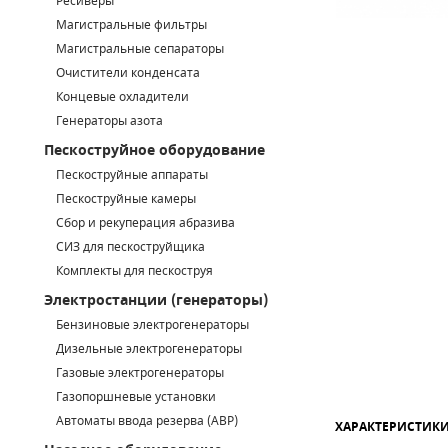
Ресиверы
Магистральные фильтры
САДОВАЯ ТЕХНИКА
КАНАЛИЗАЦИОННЫЕ НАСОСЫ
ТАЛИ И ТЕЛЬФЕРЫ
КОНТРОЛЛЕРЫ (БЛОКИ УПРАВЛЕНИЯ)
Магистральные сепараторы
Очистители конденсата
ЧИЛЛЕРЫ
БЕНЗИНОВЫЕ МОТОПОМПЫ
ОСВЕТИТЕЛЬНЫЕ МАЧТЫ
ПРЕДОХРАНИТЕЛЬНЫЕ КЛАПАНЫ
Концевые охладители
Генераторы азота
КОНТЕЙНЕРЫ ДЛЯ ОБОРУДОВАНИЯ
ДИЗЕЛЬНЫЕ МОТОПОМПЫ
ЛЕНТОЧНОПИЛЬНЫЕ СТАНКИ
ВПУСКНЫЕ КЛАПАНЫ
Пескоструйное оборудование
ОБРАТНЫЕ КЛАПАНЫ
Пескоструйные аппараты
Пескоструйные камеры
КЛАПАНЫ МИНИМАЛЬНОГО ДАВЛЕНИЯ
Сбор и рекуперация абразива
СИЗ для пескоструйщика
РЕЛЕ ДАВЛЕНИЯ ДЛЯ ДЛЯ КОМПРЕССОРОВ
Комплекты для пескоструя
Электростанции (генераторы)
ДАТЧИКИ
Бензиновые электрогенераторы
Chicago Pneumatic
Дизельные электрогенераторы
РУКАВА ВЫСОКОГО ДАВЛЕНИЯ (РВД)
Газовые электрогенераторы
ЗАПЧАСТИ ДЛЯ ВИНТОВЫХ КОМПРЕССОРОВ
Газопоршневые установки
Автоматы ввода резерва (АВР)
ХАРАКТЕРИСТИК
КОНДЕНСАТООТВОДЧИКИ