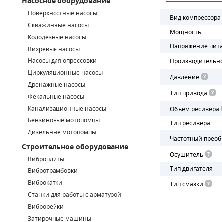
Насосное оборудование
Поверхностные насосы
СМЕННЫЕ ЭЛЕМЕНТЫ МАГИСТРАЛЬНЫХ ФИЛЬТРОВ
Вид компрессора
Скважинные насосы
Мощность
Колодезные насосы
ДЛЯ АДСОРБЦИОННЫХ ОСУШИТЕЛЕЙ
Напряжение пит
Вихревые насосы
ЭЛЕКТРОДВИГАТЕЛИ
Насосы для опрессовки
Производительн
Циркуляционные насосы
Давление
БЕНЗИНОВЫЕ ДВИГАТЕЛИ
Дренажные насосы
Тип привода
Фекальные насосы
ДИЗЕЛЬНЫЕ ДВИГАТЕЛИ
Канализационные насосы
Объем ресивера
Бензиновые мотопомпы
Тип ресивера
ДЕТАЛИ ДВС
Дизельные мотопомпы
Частотный преоб
Строительное оборудование
ФИЛЬТРЫ ТОПЛИВНЫЕ
Осушитель
Виброплиты
Тип двигателя
МОТОРНОЕ МАСЛО
Вибротрамбовки
Виброкатки
Тип смазки
РАДИАТОРЫ
Станки для работы с арматурой
Виброрейки
ПОДШИПНИКИ
Затирочные машины