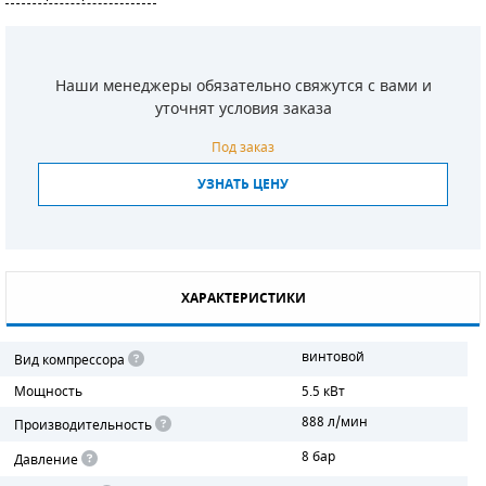
СМЕННЫЕ ЭЛЕМЕНТЫ МАГИСТРАЛЬНЫХ
ФИЛЬТРОВ
Наши менеджеры обязательно свяжутся с вами и
ДЛЯ АДСОРБЦИОННЫХ ОСУШИТЕЛЕЙ
уточнят условия заказа
ЭЛЕКТРОДВИГАТЕЛИ
Под заказ
УЗНАТЬ ЦЕНУ
БЕНЗИНОВЫЕ ДВИГАТЕЛИ
ДИЗЕЛЬНЫЕ ДВИГАТЕЛИ
ДЕТАЛИ ДВС
ХАРАКТЕРИСТИКИ
ФИЛЬТРЫ ТОПЛИВНЫЕ
винтовой
Вид компрессора
МОТОРНОЕ МАСЛО
Мощность
5.5 кВт
888 л/мин
Производительность
РАДИАТОРЫ
8 бар
Давление
ПОДШИПНИКИ