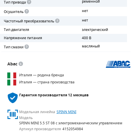
ременной
Тип привода
нет
ПОРШНЕВЫЕ БЛОКИ
Осушитель
нет
Частотный преобразователь
ДЕТАЛИ ПОРШНЕВЫХ КОМПРЕССОРОВ
Тип двигателя
электрический
ДЕТАЛИ СПИРАЛЬНЫХ КОМПРЕССОРОВ
Напряжение питания
400 В
масляный
Тип смазки
ДЕТАЛИ НАСОСНОЙ ЧАСТИ
ДЕТАЛИ ПОГРУЖНЫХ НАСОСОВ
Abac
Италия — родина бренда
ШЛАНГИ ДЛЯ МОТОПОМП
Италия — страна производства
ДЛЯ ВАКУУМНЫХ НАСОСОВ
Гарантия производителя
12 месяцев
Модельная линейка
SPINN MINI
Модель
SPINN MINI 5.5 ST 08 с электромеханическим управлением
Артикул производителя
4152054984