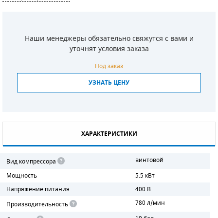
СМЕННЫЕ ЭЛЕМЕНТЫ МАГИСТРАЛЬНЫХ
ФИЛЬТРОВ
Наши менеджеры обязательно свяжутся с вами и
ДЛЯ АДСОРБЦИОННЫХ ОСУШИТЕЛЕЙ
уточнят условия заказа
ЭЛЕКТРОДВИГАТЕЛИ
Под заказ
УЗНАТЬ ЦЕНУ
БЕНЗИНОВЫЕ ДВИГАТЕЛИ
ДИЗЕЛЬНЫЕ ДВИГАТЕЛИ
ДЕТАЛИ ДВС
ХАРАКТЕРИСТИКИ
ФИЛЬТРЫ ТОПЛИВНЫЕ
винтовой
Вид компрессора
МОТОРНОЕ МАСЛО
Мощность
5.5 кВт
Напряжение питания
400 В
РАДИАТОРЫ
780 л/мин
Производительность
ПОДШИПНИКИ