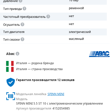
10 бар
Давление
ременной
Тип привода
ПОРШНЕВЫЕ БЛОКИ
нет
Частотный преобразователь
ДЕТАЛИ ПОРШНЕВЫХ КОМПРЕССОРОВ
нет
Осушитель
ДЕТАЛИ СПИРАЛЬНЫХ КОМПРЕССОРОВ
Тип двигателя
электрический
масляный
Тип смазки
ДЕТАЛИ НАСОСНОЙ ЧАСТИ
ДЕТАЛИ ПОГРУЖНЫХ НАСОСОВ
Abac
Италия — родина бренда
ШЛАНГИ ДЛЯ МОТОПОМП
Италия — страна производства
ДЛЯ ВАКУУМНЫХ НАСОСОВ
Гарантия производителя
12 месяцев
Модельная линейка
SPINN MINI
Модель
SPINN MINI 5.5 ST 10 с электромеханическим управлением
Артикул производителя
4152054985