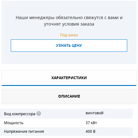
СМЕННЫЕ ЭЛЕМЕНТЫ МАГИСТРАЛЬНЫХ
ФИЛЬТРОВ
Наши менеджеры обязательно свяжутся с вами и
уточнят условия заказа
ДЛЯ АДСОРБЦИОННЫХ ОСУШИТЕЛЕЙ
Под заказ
ЭЛЕКТРОДВИГАТЕЛИ
УЗНАТЬ ЦЕНУ
БЕНЗИНОВЫЕ ДВИГАТЕЛИ
ДИЗЕЛЬНЫЕ ДВИГАТЕЛИ
ХАРАКТЕРИСТИКИ
ДЕТАЛИ ДВС
ФИЛЬТРЫ ТОПЛИВНЫЕ
ОПИСАНИЕ
МОТОРНОЕ МАСЛО
винтовой
Вид компрессора
Мощность
37 кВт
РАДИАТОРЫ
Напряжение питания
400 В
ПОДШИПНИКИ