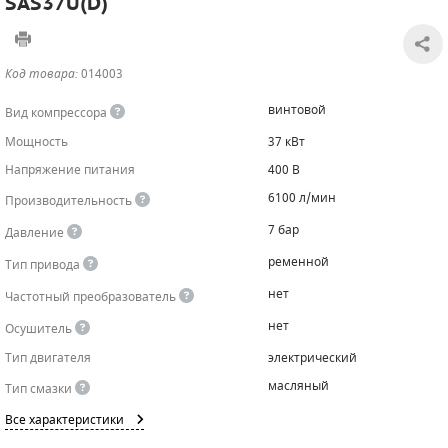
SAS37U(D)
САДОВАЯ ТЕХНИКА
КАНАЛИЗАЦИОННЫЕ НАСОСЫ
ТАЛИ И ТЕЛЬФЕРЫ
КОНТРОЛЛЕРЫ (БЛОКИ УПРАВЛЕНИЯ)
Код товара:
014003
ЧИЛЛЕРЫ
БЕНЗИНОВЫЕ МОТОПОМПЫ
ОСВЕТИТЕЛЬНЫЕ МАЧТЫ
ПРЕДОХРАНИТЕЛЬНЫЕ КЛАПАНЫ
винтовой
Вид компрессора
КОНТЕЙНЕРЫ ДЛЯ ОБОРУДОВАНИЯ
ДИЗЕЛЬНЫЕ МОТОПОМПЫ
ЛЕНТОЧНОПИЛЬНЫЕ СТАНКИ
ВПУСКНЫЕ КЛАПАНЫ
Мощность
37 кВт
Напряжение питания
400 В
ОБРАТНЫЕ КЛАПАНЫ
6100 л/мин
Производительность
КЛАПАНЫ МИНИМАЛЬНОГО ДАВЛЕНИЯ
7 бар
Давление
РЕЛЕ ДАВЛЕНИЯ ДЛЯ ДЛЯ КОМПРЕССОРОВ
ременной
Тип привода
нет
Частотный преобразователь
ДАТЧИКИ
нет
Осушитель
РУКАВА ВЫСОКОГО ДАВЛЕНИЯ (РВД)
Тип двигателя
электрический
масляный
Тип смазки
ЗАПЧАСТИ ДЛЯ ВИНТОВЫХ КОМПРЕССОРОВ
Все характеристики
КОНДЕНСАТООТВОДЧИКИ