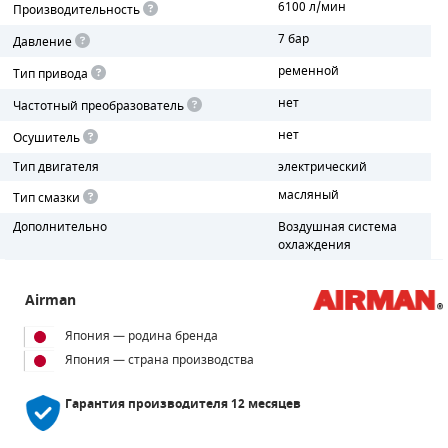
6100 л/мин
Производительность
7 бар
ПОРШНЕВЫЕ БЛОКИ
Давление
ременной
Тип привода
ДЕТАЛИ ПОРШНЕВЫХ КОМПРЕССОРОВ
нет
Частотный преобразователь
ДЕТАЛИ СПИРАЛЬНЫХ КОМПРЕССОРОВ
нет
Осушитель
Тип двигателя
электрический
ДЕТАЛИ НАСОСНОЙ ЧАСТИ
масляный
Тип смазки
ДЕТАЛИ ПОГРУЖНЫХ НАСОСОВ
Дополнительно
Воздушная система
охлаждения
ШЛАНГИ ДЛЯ МОТОПОМП
Airman
ДЛЯ ВАКУУМНЫХ НАСОСОВ
Япония — родина бренда
Япония — страна производства
Гарантия производителя
12 месяцев