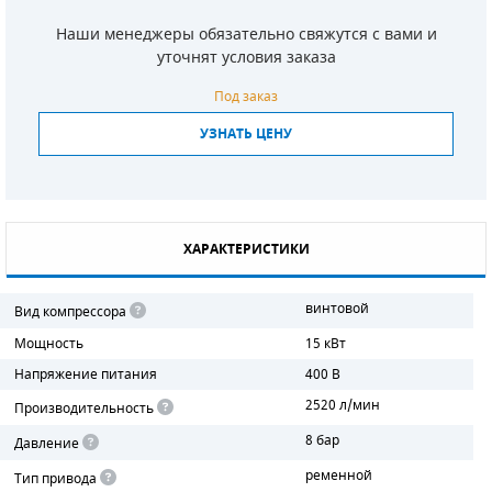
Наши менеджеры обязательно свяжутся с вами и
СМЕННЫЕ ЭЛЕМЕНТЫ МАГИСТРАЛЬНЫХ
ФИЛЬТРОВ
уточнят условия заказа
Под заказ
ДЛЯ АДСОРБЦИОННЫХ ОСУШИТЕЛЕЙ
УЗНАТЬ ЦЕНУ
ЭЛЕКТРОДВИГАТЕЛИ
БЕНЗИНОВЫЕ ДВИГАТЕЛИ
ДИЗЕЛЬНЫЕ ДВИГАТЕЛИ
ХАРАКТЕРИСТИКИ
ДЕТАЛИ ДВС
винтовой
Вид компрессора
ФИЛЬТРЫ ТОПЛИВНЫЕ
Мощность
15 кВт
Напряжение питания
400 В
МОТОРНОЕ МАСЛО
2520 л/мин
Производительность
РАДИАТОРЫ
8 бар
Давление
ременной
Тип привода
ПОДШИПНИКИ