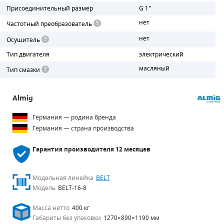
Присоединительный размер
G 1"
ПОРШНЕВЫЕ БЛОКИ
нет
Частотный преобразователь
нет
Осушитель
ДЕТАЛИ ПОРШНЕВЫХ КОМПРЕССОРОВ
Тип двигателя
электрический
ДЕТАЛИ СПИРАЛЬНЫХ КОМПРЕССОРОВ
масляный
Тип смазки
ДЕТАЛИ НАСОСНОЙ ЧАСТИ
Almig
ДЕТАЛИ ПОГРУЖНЫХ НАСОСОВ
Германия — родина бренда
Германия — страна производства
ШЛАНГИ ДЛЯ МОТОПОМП
Гарантия производителя
12 месяцев
ДЛЯ ВАКУУМНЫХ НАСОСОВ
Модельная линейка
BELT
Модель
BELT-16-8
Масса нетто
400 кг
Габариты без упаковки
1270×890×1190 мм