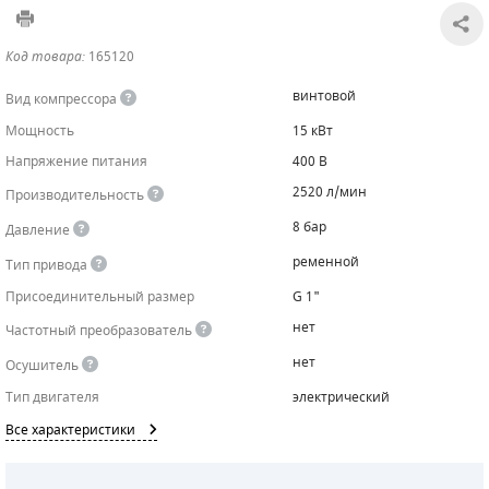
САДОВАЯ ТЕХНИКА
КАНАЛИЗАЦИОННЫЕ НАСОСЫ
ТАЛИ И ТЕЛЬФЕРЫ
КОНТРОЛЛЕРЫ (БЛОКИ УПРАВЛЕНИЯ)
Код товара:
165120
ЧИЛЛЕРЫ
БЕНЗИНОВЫЕ МОТОПОМПЫ
ОСВЕТИТЕЛЬНЫЕ МАЧТЫ
ПРЕДОХРАНИТЕЛЬНЫЕ КЛАПАНЫ
винтовой
Вид компрессора
Мощность
15 кВт
КОНТЕЙНЕРЫ ДЛЯ ОБОРУДОВАНИЯ
ДИЗЕЛЬНЫЕ МОТОПОМПЫ
ЛЕНТОЧНОПИЛЬНЫЕ СТАНКИ
ВПУСКНЫЕ КЛАПАНЫ
Напряжение питания
400 В
ОБРАТНЫЕ КЛАПАНЫ
2520 л/мин
Производительность
8 бар
Давление
КЛАПАНЫ МИНИМАЛЬНОГО ДАВЛЕНИЯ
ременной
Тип привода
РЕЛЕ ДАВЛЕНИЯ ДЛЯ ДЛЯ КОМПРЕССОРОВ
Присоединительный размер
G 1"
нет
Частотный преобразователь
ДАТЧИКИ
нет
Осушитель
РУКАВА ВЫСОКОГО ДАВЛЕНИЯ (РВД)
Тип двигателя
электрический
Все характеристики
ЗАПЧАСТИ ДЛЯ ВИНТОВЫХ КОМПРЕССОРОВ
КОНДЕНСАТООТВОДЧИКИ