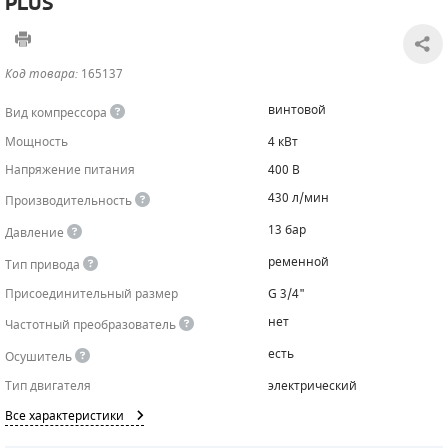
PLUS
САДОВАЯ ТЕХНИКА
КАНАЛИЗАЦИОННЫЕ НАСОСЫ
ТАЛИ И ТЕЛЬФЕРЫ
КОНТРОЛЛЕРЫ (БЛОКИ УПРАВЛЕНИЯ)
Код товара:
165137
ЧИЛЛЕРЫ
БЕНЗИНОВЫЕ МОТОПОМПЫ
ОСВЕТИТЕЛЬНЫЕ МАЧТЫ
ПРЕДОХРАНИТЕЛЬНЫЕ КЛАПАНЫ
винтовой
Вид компрессора
КОНТЕЙНЕРЫ ДЛЯ ОБОРУДОВАНИЯ
ДИЗЕЛЬНЫЕ МОТОПОМПЫ
ЛЕНТОЧНОПИЛЬНЫЕ СТАНКИ
ВПУСКНЫЕ КЛАПАНЫ
Мощность
4 кВт
Напряжение питания
400 В
ОБРАТНЫЕ КЛАПАНЫ
430 л/мин
Производительность
КЛАПАНЫ МИНИМАЛЬНОГО ДАВЛЕНИЯ
13 бар
Давление
РЕЛЕ ДАВЛЕНИЯ ДЛЯ ДЛЯ КОМПРЕССОРОВ
ременной
Тип привода
Присоединительный размер
G 3/4"
ДАТЧИКИ
нет
Частотный преобразователь
РУКАВА ВЫСОКОГО ДАВЛЕНИЯ (РВД)
есть
Осушитель
Тип двигателя
электрический
ЗАПЧАСТИ ДЛЯ ВИНТОВЫХ КОМПРЕССОРОВ
Все характеристики
КОНДЕНСАТООТВОДЧИКИ