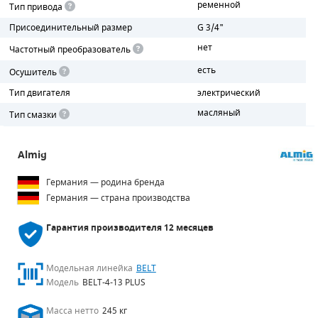
ременной
Тип привода
Присоединительный размер
G 3/4"
ПОРШНЕВЫЕ БЛОКИ
нет
Частотный преобразователь
ДЕТАЛИ ПОРШНЕВЫХ КОМПРЕССОРОВ
есть
Осушитель
ДЕТАЛИ СПИРАЛЬНЫХ КОМПРЕССОРОВ
Тип двигателя
электрический
масляный
Тип смазки
ДЕТАЛИ НАСОСНОЙ ЧАСТИ
ДЕТАЛИ ПОГРУЖНЫХ НАСОСОВ
Almig
Германия — родина бренда
ШЛАНГИ ДЛЯ МОТОПОМП
Германия — страна производства
ДЛЯ ВАКУУМНЫХ НАСОСОВ
Гарантия производителя
12 месяцев
Модельная линейка
BELT
Модель
BELT-4-13 PLUS
Масса нетто
245 кг