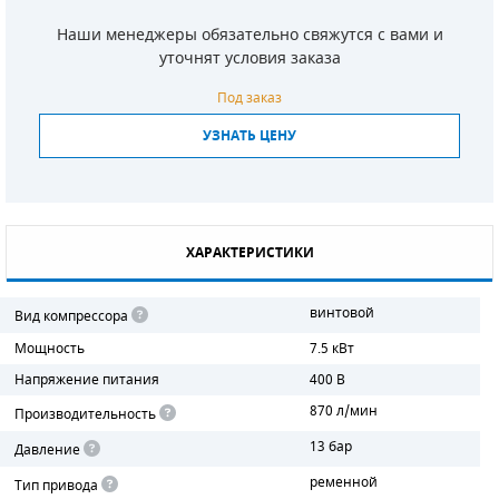
Наши менеджеры обязательно свяжутся с вами и
СМЕННЫЕ ЭЛЕМЕНТЫ МАГИСТРАЛЬНЫХ
ФИЛЬТРОВ
уточнят условия заказа
Под заказ
ДЛЯ АДСОРБЦИОННЫХ ОСУШИТЕЛЕЙ
УЗНАТЬ ЦЕНУ
ЭЛЕКТРОДВИГАТЕЛИ
БЕНЗИНОВЫЕ ДВИГАТЕЛИ
ДИЗЕЛЬНЫЕ ДВИГАТЕЛИ
ХАРАКТЕРИСТИКИ
ДЕТАЛИ ДВС
винтовой
Вид компрессора
ФИЛЬТРЫ ТОПЛИВНЫЕ
Мощность
7.5 кВт
Напряжение питания
400 В
МОТОРНОЕ МАСЛО
870 л/мин
Производительность
РАДИАТОРЫ
13 бар
Давление
ременной
Тип привода
ПОДШИПНИКИ