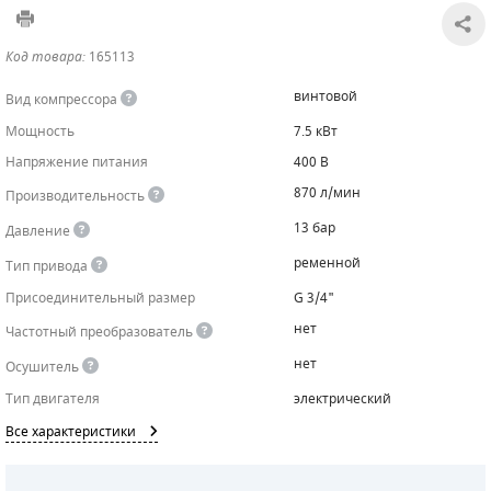
САДОВАЯ ТЕХНИКА
КАНАЛИЗАЦИОННЫЕ НАСОСЫ
ТАЛИ И ТЕЛЬФЕРЫ
КОНТРОЛЛЕРЫ (БЛОКИ УПРАВЛЕНИЯ)
Код товара:
165113
ЧИЛЛЕРЫ
БЕНЗИНОВЫЕ МОТОПОМПЫ
ОСВЕТИТЕЛЬНЫЕ МАЧТЫ
ПРЕДОХРАНИТЕЛЬНЫЕ КЛАПАНЫ
винтовой
Вид компрессора
Мощность
7.5 кВт
КОНТЕЙНЕРЫ ДЛЯ ОБОРУДОВАНИЯ
ДИЗЕЛЬНЫЕ МОТОПОМПЫ
ЛЕНТОЧНОПИЛЬНЫЕ СТАНКИ
ВПУСКНЫЕ КЛАПАНЫ
Напряжение питания
400 В
ОБРАТНЫЕ КЛАПАНЫ
870 л/мин
Производительность
13 бар
Давление
КЛАПАНЫ МИНИМАЛЬНОГО ДАВЛЕНИЯ
ременной
Тип привода
РЕЛЕ ДАВЛЕНИЯ ДЛЯ ДЛЯ КОМПРЕССОРОВ
Присоединительный размер
G 3/4"
нет
Частотный преобразователь
ДАТЧИКИ
нет
Осушитель
РУКАВА ВЫСОКОГО ДАВЛЕНИЯ (РВД)
Тип двигателя
электрический
Все характеристики
ЗАПЧАСТИ ДЛЯ ВИНТОВЫХ КОМПРЕССОРОВ
КОНДЕНСАТООТВОДЧИКИ