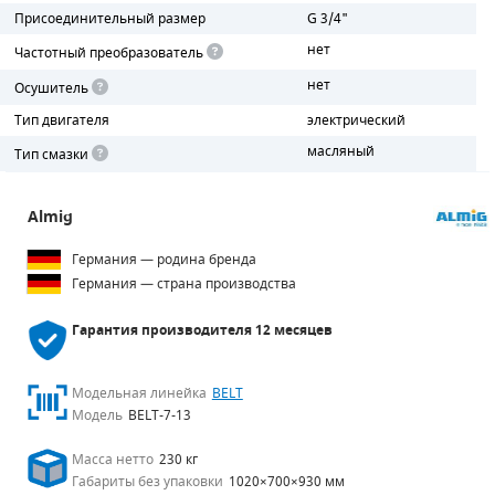
Присоединительный размер
G 3/4"
ПОРШНЕВЫЕ БЛОКИ
нет
Частотный преобразователь
нет
Осушитель
ДЕТАЛИ ПОРШНЕВЫХ КОМПРЕССОРОВ
Тип двигателя
электрический
ДЕТАЛИ СПИРАЛЬНЫХ КОМПРЕССОРОВ
масляный
Тип смазки
ДЕТАЛИ НАСОСНОЙ ЧАСТИ
Almig
ДЕТАЛИ ПОГРУЖНЫХ НАСОСОВ
Германия — родина бренда
Германия — страна производства
ШЛАНГИ ДЛЯ МОТОПОМП
Гарантия производителя
12 месяцев
ДЛЯ ВАКУУМНЫХ НАСОСОВ
Модельная линейка
BELT
Модель
BELT-7-13
Масса нетто
230 кг
Габариты без упаковки
1020×700×930 мм