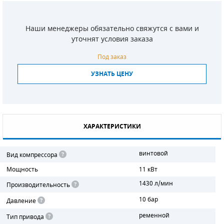
СМЕННЫЕ ЭЛЕМЕНТЫ МАГИСТРАЛЬНЫХ
ФИЛЬТРОВ
Наши менеджеры обязательно свяжутся с вами и
уточнят условия заказа
ДЛЯ АДСОРБЦИОННЫХ ОСУШИТЕЛЕЙ
Под заказ
ЭЛЕКТРОДВИГАТЕЛИ
УЗНАТЬ ЦЕНУ
БЕНЗИНОВЫЕ ДВИГАТЕЛИ
ДИЗЕЛЬНЫЕ ДВИГАТЕЛИ
ХАРАКТЕРИСТИКИ
ДЕТАЛИ ДВС
винтовой
Вид компрессора
ФИЛЬТРЫ ТОПЛИВНЫЕ
Мощность
11 кВт
МОТОРНОЕ МАСЛО
1430 л/мин
Производительность
10 бар
РАДИАТОРЫ
Давление
ременной
Тип привода
ПОДШИПНИКИ