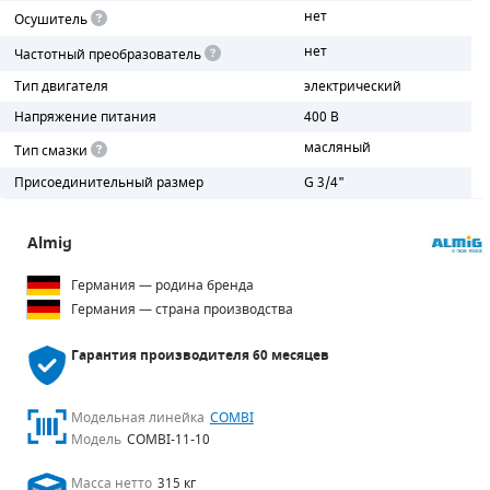
нет
Осушитель
ПОРШНЕВЫЕ БЛОКИ
нет
Частотный преобразователь
Тип двигателя
электрический
ДЕТАЛИ ПОРШНЕВЫХ КОМПРЕССОРОВ
Напряжение питания
400 В
ДЕТАЛИ СПИРАЛЬНЫХ КОМПРЕССОРОВ
масляный
Тип смазки
Присоединительный размер
G 3/4"
ДЕТАЛИ НАСОСНОЙ ЧАСТИ
ДЕТАЛИ ПОГРУЖНЫХ НАСОСОВ
Almig
ШЛАНГИ ДЛЯ МОТОПОМП
Германия — родина бренда
Германия — страна производства
ДЛЯ ВАКУУМНЫХ НАСОСОВ
Гарантия производителя
60 месяцев
Модельная линейка
COMBI
Модель
COMBI-11-10
Масса нетто
315 кг