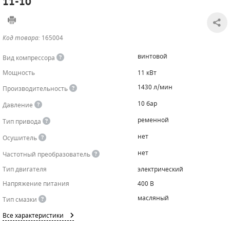
11-10
САДОВАЯ ТЕХНИКА
КАНАЛИЗАЦИОННЫЕ НАСОСЫ
ТАЛИ И ТЕЛЬФЕРЫ
КОНТРОЛЛЕРЫ (БЛОКИ УПРАВЛЕНИЯ)
Код товара:
165004
ЧИЛЛЕРЫ
БЕНЗИНОВЫЕ МОТОПОМПЫ
ОСВЕТИТЕЛЬНЫЕ МАЧТЫ
ПРЕДОХРАНИТЕЛЬНЫЕ КЛАПАНЫ
винтовой
Вид компрессора
КОНТЕЙНЕРЫ ДЛЯ ОБОРУДОВАНИЯ
ДИЗЕЛЬНЫЕ МОТОПОМПЫ
ЛЕНТОЧНОПИЛЬНЫЕ СТАНКИ
ВПУСКНЫЕ КЛАПАНЫ
Мощность
11 кВт
1430 л/мин
Производительность
ОБРАТНЫЕ КЛАПАНЫ
10 бар
Давление
КЛАПАНЫ МИНИМАЛЬНОГО ДАВЛЕНИЯ
ременной
Тип привода
РЕЛЕ ДАВЛЕНИЯ ДЛЯ ДЛЯ КОМПРЕССОРОВ
нет
Осушитель
нет
Частотный преобразователь
ДАТЧИКИ
Тип двигателя
электрический
РУКАВА ВЫСОКОГО ДАВЛЕНИЯ (РВД)
Напряжение питания
400 В
масляный
Тип смазки
ЗАПЧАСТИ ДЛЯ ВИНТОВЫХ КОМПРЕССОРОВ
Все характеристики
КОНДЕНСАТООТВОДЧИКИ