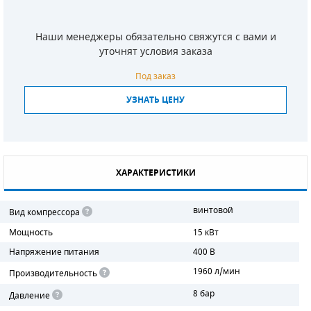
СМЕННЫЕ ЭЛЕМЕНТЫ МАГИСТРАЛЬНЫХ
ФИЛЬТРОВ
Наши менеджеры обязательно свяжутся с вами и
уточнят условия заказа
ДЛЯ АДСОРБЦИОННЫХ ОСУШИТЕЛЕЙ
Под заказ
ЭЛЕКТРОДВИГАТЕЛИ
УЗНАТЬ ЦЕНУ
БЕНЗИНОВЫЕ ДВИГАТЕЛИ
ДИЗЕЛЬНЫЕ ДВИГАТЕЛИ
ХАРАКТЕРИСТИКИ
ДЕТАЛИ ДВС
винтовой
Вид компрессора
ФИЛЬТРЫ ТОПЛИВНЫЕ
Мощность
15 кВт
МОТОРНОЕ МАСЛО
Напряжение питания
400 В
1960 л/мин
Производительность
РАДИАТОРЫ
8 бар
Давление
ПОДШИПНИКИ