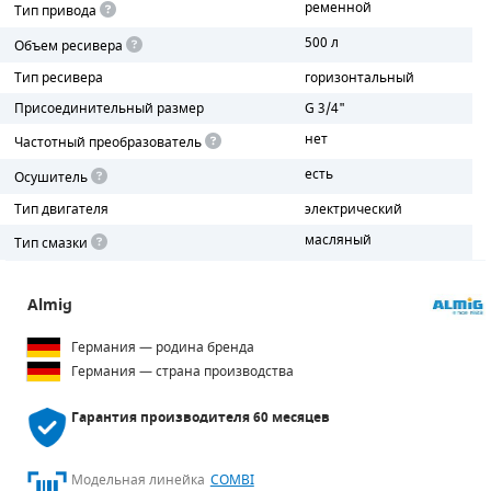
ременной
Тип привода
500 л
ПОРШНЕВЫЕ БЛОКИ
Объем ресивера
Тип ресивера
горизонтальный
ДЕТАЛИ ПОРШНЕВЫХ КОМПРЕССОРОВ
Присоединительный размер
G 3/4"
нет
ДЕТАЛИ СПИРАЛЬНЫХ КОМПРЕССОРОВ
Частотный преобразователь
есть
Осушитель
ДЕТАЛИ НАСОСНОЙ ЧАСТИ
Тип двигателя
электрический
ДЕТАЛИ ПОГРУЖНЫХ НАСОСОВ
масляный
Тип смазки
ШЛАНГИ ДЛЯ МОТОПОМП
Almig
ДЛЯ ВАКУУМНЫХ НАСОСОВ
Германия — родина бренда
Германия — страна производства
Гарантия производителя
60 месяцев
Модельная линейка
COMBI